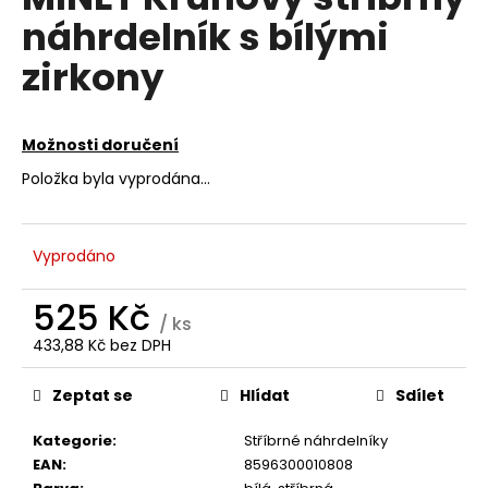
je
a
náhrdelník s bílými
0,0
z
j
zirkony
5
í
hvězdiček.
t
?
Možnosti doručení
Položka byla vyprodána…
HLEDAT
Vyprodáno
525 Kč
/ ks
D
433,88 Kč bez DPH
Měrná
o
cena:
p
Zeptat se
Hlídat
Sdílet
o
r
Kategorie
:
Stříbrné náhrdelníky
u
EAN
:
8596300010808