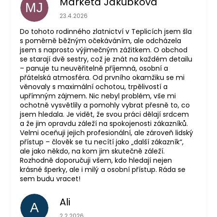
Markéta Jakubková
MJ
Hodnocení obchodu je 5 z 5 hvězdiček.
23.4.2026
Do tohoto rodinného zlatnictví v Teplicích jsem šla
s poměrně běžným očekáváním, ale odcházela
jsem s naprosto výjimečným zážitkem. O obchod
se starají dvě sestry, což je znát na každém detailu
– panuje tu neuvěřitelně příjemná, osobní a
přátelská atmosféra. Od prvního okamžiku se mi
věnovaly s maximální ochotou, trpělivostí a
upřímným zájmem. Nic nebyl problém, vše mi
ochotně vysvětlily a pomohly vybrat přesně to, co
jsem hledala. Je vidět, že svou práci dělají srdcem
a že jim opravdu záleží na spokojenosti zákazníků.
Velmi oceňuji jejich profesionální, ale zároveň lidský
přístup – člověk se tu necítí jako „další zákazník“,
ale jako někdo, na kom jim skutečně záleží.
Rozhodně doporučuji všem, kdo hledají nejen
krásné šperky, ale i milý a osobní přístup. Ráda se
sem budu vracet!
Ali
A
Hodnocení obchodu je 5 z 5 hvězdiček.
2.2.2026