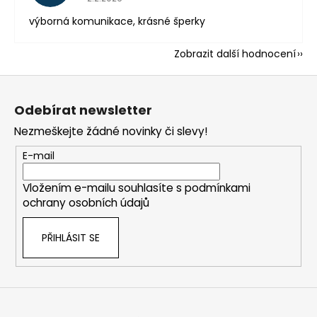
výborná komunikace, krásné šperky
Zobrazit další hodnocení
Z
á
Odebírat newsletter
p
Nezmeškejte žádné novinky či slevy!
a
t
E-mail
í
Vložením e-mailu souhlasíte s
podmínkami
ochrany osobních údajů
PŘIHLÁSIT SE