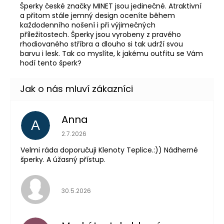
Šperky české značky MINET jsou jedinečné. Atraktivní
a přitom stále jemný design oceníte během
každodenního nošení i při výjimečných
příležitostech. Šperky jsou vyrobeny z pravého
rhodiovaného stříbra a dlouho si tak udrží svou
barvu i lesk. Tak co myslíte, k jakému outfitu se Vám
hodí tento šperk?
Anna
A
Hodnocení obchodu je 5 z 5 hvězdiček.
2.7.2026
Velmi ráda doporučuji Klenoty Teplice.:)) Nádherné
šperky. A úžasný přístup.
Hodnocení obchodu je 5 z 5 hvězdiček.
30.5.2026