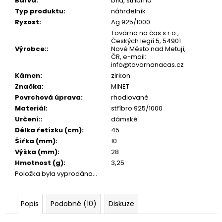
č
Barva
:
bílá, stříbrná
u
Typ produktu
:
náhrdelník
j
Ryzost
:
Ag 925/1000
e
Továrna na čas s.r.o.,
Českých legií 5, 54901
m
Výrobce:
:
Nové Město nad Metují,
e
ČR, e-mail:
info@tovarnanacas.cz
Kámen
:
zirkon
Značka
:
MINET
Povrchová úprava
:
rhodiované
Materiál
:
stříbro 925/1000
Určení:
:
dámské
Délka řetízku (cm)
:
45
Šířka (mm)
:
10
Výška (mm)
:
28
Hmotnost (g)
:
3,25
Položka byla vyprodána…
Popis
Podobné (10)
Diskuze