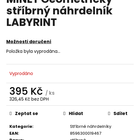
je
a
stříbrný náhrdelník
0,0
z
j
LABYRINT
5
í
hvězdiček.
t
?
Možnosti doručení
Položka byla vyprodána…
HLEDAT
Vyprodáno
395 Kč
/ ks
D
326,45 Kč bez DPH
Měrná
o
cena:
p
Zeptat se
Hlídat
Sdílet
o
r
Kategorie
:
Stříbrné náhrdelníky
u
EAN
:
8596300019467