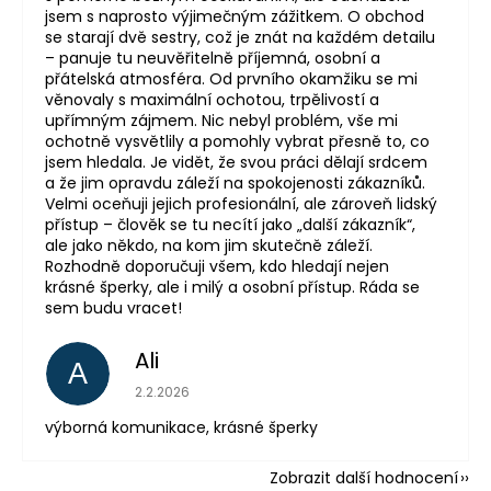
jsem s naprosto výjimečným zážitkem. O obchod
se starají dvě sestry, což je znát na každém detailu
– panuje tu neuvěřitelně příjemná, osobní a
přátelská atmosféra. Od prvního okamžiku se mi
věnovaly s maximální ochotou, trpělivostí a
upřímným zájmem. Nic nebyl problém, vše mi
ochotně vysvětlily a pomohly vybrat přesně to, co
jsem hledala. Je vidět, že svou práci dělají srdcem
a že jim opravdu záleží na spokojenosti zákazníků.
Velmi oceňuji jejich profesionální, ale zároveň lidský
přístup – člověk se tu necítí jako „další zákazník“,
ale jako někdo, na kom jim skutečně záleží.
Rozhodně doporučuji všem, kdo hledají nejen
krásné šperky, ale i milý a osobní přístup. Ráda se
sem budu vracet!
Ali
A
Hodnocení obchodu je 5 z 5 hvězdiček.
2.2.2026
výborná komunikace, krásné šperky
Zobrazit další hodnocení