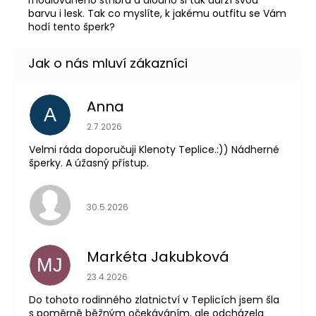
barvu i lesk. Tak co myslíte, k jakému outfitu se Vám
hodí tento šperk?
Anna
A
Hodnocení obchodu je 5 z 5 hvězdiček.
2.7.2026
Velmi ráda doporučuji Klenoty Teplice.:)) Nádherné
šperky. A úžasný přístup.
Hodnocení obchodu je 5 z 5 hvězdiček.
30.5.2026
Markéta Jakubková
MJ
Hodnocení obchodu je 5 z 5 hvězdiček.
23.4.2026
Do tohoto rodinného zlatnictví v Teplicích jsem šla
s poměrně běžným očekáváním, ale odcházela