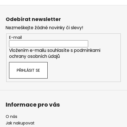
Z
á
Odebírat newsletter
p
Nezmeškejte žádné novinky či slevy!
a
t
E-mail
í
Vložením e-mailu souhlasíte s
podmínkami
ochrany osobních údajů
PŘIHLÁSIT SE
Informace pro vás
O nás
Jak nakupovat