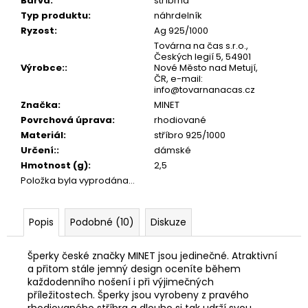
č
Barva
:
stříbrná
u
Typ produktu
:
náhrdelník
j
Ryzost
:
Ag 925/1000
e
Továrna na čas s.r.o.,
Českých legií 5, 54901
m
Výrobce:
:
Nové Město nad Metují,
e
ČR, e-mail:
info@tovarnanacas.cz
Značka
:
MINET
Povrchová úprava
:
rhodiované
Materiál
:
stříbro 925/1000
Určení:
:
dámské
Hmotnost (g)
:
2,5
Položka byla vyprodána…
Popis
Podobné (10)
Diskuze
Šperky české značky MINET jsou jedinečné. Atraktivní
a přitom stále jemný design oceníte během
každodenního nošení i při výjimečných
příležitostech. Šperky jsou vyrobeny z pravého
rhodiovaného stříbra a dlouho si tak udrží svou