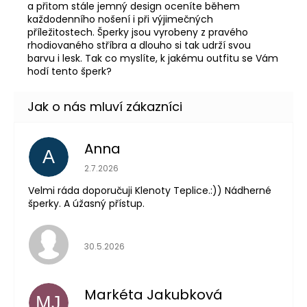
a přitom stále jemný design oceníte během
každodenního nošení i při výjimečných
příležitostech. Šperky jsou vyrobeny z pravého
rhodiovaného stříbra a dlouho si tak udrží svou
barvu i lesk. Tak co myslíte, k jakému outfitu se Vám
hodí tento šperk?
Anna
A
Hodnocení obchodu je 5 z 5 hvězdiček.
2.7.2026
Velmi ráda doporučuji Klenoty Teplice.:)) Nádherné
šperky. A úžasný přístup.
Hodnocení obchodu je 5 z 5 hvězdiček.
30.5.2026
Markéta Jakubková
MJ