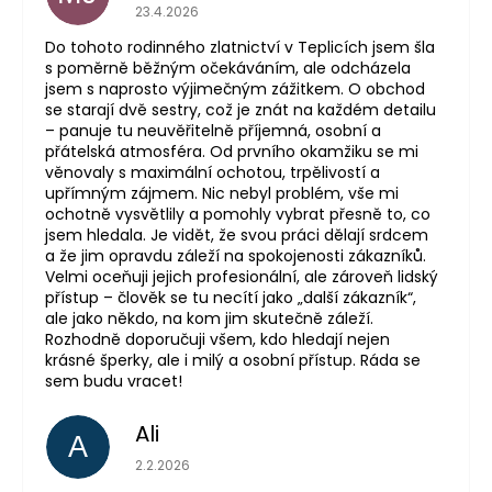
Hodnocení obchodu je 5 z 5 hvězdiček.
23.4.2026
Do tohoto rodinného zlatnictví v Teplicích jsem šla
s poměrně běžným očekáváním, ale odcházela
jsem s naprosto výjimečným zážitkem. O obchod
se starají dvě sestry, což je znát na každém detailu
– panuje tu neuvěřitelně příjemná, osobní a
přátelská atmosféra. Od prvního okamžiku se mi
věnovaly s maximální ochotou, trpělivostí a
upřímným zájmem. Nic nebyl problém, vše mi
ochotně vysvětlily a pomohly vybrat přesně to, co
jsem hledala. Je vidět, že svou práci dělají srdcem
a že jim opravdu záleží na spokojenosti zákazníků.
Velmi oceňuji jejich profesionální, ale zároveň lidský
přístup – člověk se tu necítí jako „další zákazník“,
ale jako někdo, na kom jim skutečně záleží.
Rozhodně doporučuji všem, kdo hledají nejen
krásné šperky, ale i milý a osobní přístup. Ráda se
sem budu vracet!
Ali
A
Hodnocení obchodu je 5 z 5 hvězdiček.
2.2.2026