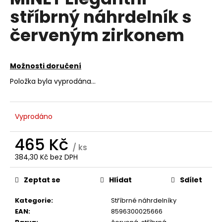
je
a
stříbrný náhrdelník s
0,0
z
j
červeným zirkonem
5
í
hvězdiček.
t
?
Možnosti doručení
Položka byla vyprodána…
HLEDAT
Vyprodáno
465 Kč
/ ks
D
384,30 Kč bez DPH
Měrná
o
cena:
p
Zeptat se
Hlídat
Sdílet
o
r
Kategorie
:
Stříbrné náhrdelníky
u
EAN
:
8596300025666