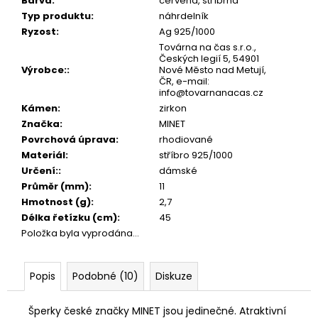
č
Barva
:
červená, stříbrná
u
Typ produktu
:
náhrdelník
j
Ryzost
:
Ag 925/1000
e
Továrna na čas s.r.o.,
Českých legií 5, 54901
m
Výrobce:
:
Nové Město nad Metují,
e
ČR, e-mail:
info@tovarnanacas.cz
Kámen
:
zirkon
Značka
:
MINET
Povrchová úprava
:
rhodiované
Materiál
:
stříbro 925/1000
Určení:
:
dámské
Průměr (mm)
:
11
Hmotnost (g)
:
2,7
Délka řetízku (cm)
:
45
Položka byla vyprodána…
Popis
Podobné (10)
Diskuze
Šperky české značky MINET jsou jedinečné. Atraktivní