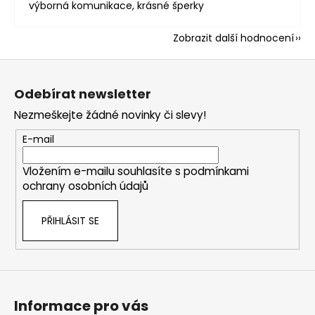
výborná komunikace, krásné šperky
Zobrazit další hodnocení
Z
á
Odebírat newsletter
p
Nezmeškejte žádné novinky či slevy!
a
t
E-mail
í
Vložením e-mailu souhlasíte s
podmínkami
ochrany osobních údajů
PŘIHLÁSIT SE
Informace pro vás