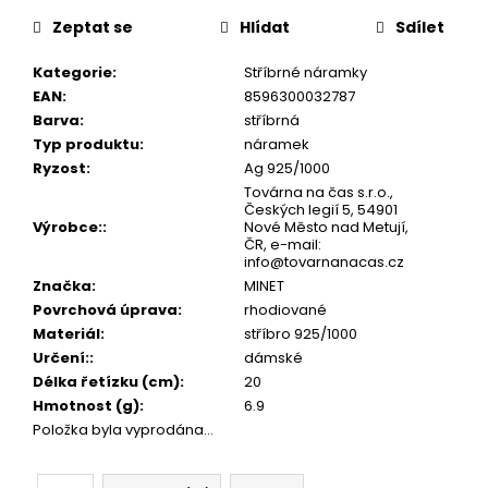
č
cena:
u
Zeptat se
Hlídat
Sdílet
j
e
Kategorie
:
Stříbrné náramky
m
EAN
:
8596300032787
e
Barva
:
stříbrná
Typ produktu
:
náramek
Ryzost
:
Ag 925/1000
Továrna na čas s.r.o.,
Českých legií 5, 54901
Výrobce:
:
Nové Město nad Metují,
ČR, e-mail:
info@tovarnanacas.cz
Značka
:
MINET
Povrchová úprava
:
rhodiované
Materiál
:
stříbro 925/1000
Určení:
:
dámské
Délka řetízku (cm)
:
20
Hmotnost (g)
:
6.9
Položka byla vyprodána…