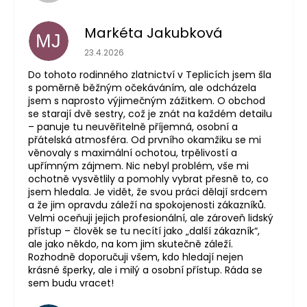
Markéta Jakubková
MJ
Hodnocení obchodu je 5 z 5 hvězdiček.
23.4.2026
Do tohoto rodinného zlatnictví v Teplicích jsem šla
s poměrně běžným očekáváním, ale odcházela
jsem s naprosto výjimečným zážitkem. O obchod
se starají dvě sestry, což je znát na každém detailu
– panuje tu neuvěřitelně příjemná, osobní a
přátelská atmosféra. Od prvního okamžiku se mi
věnovaly s maximální ochotou, trpělivostí a
upřímným zájmem. Nic nebyl problém, vše mi
ochotně vysvětlily a pomohly vybrat přesně to, co
jsem hledala. Je vidět, že svou práci dělají srdcem
a že jim opravdu záleží na spokojenosti zákazníků.
Velmi oceňuji jejich profesionální, ale zároveň lidský
přístup – člověk se tu necítí jako „další zákazník“,
ale jako někdo, na kom jim skutečně záleží.
Rozhodně doporučuji všem, kdo hledají nejen
krásné šperky, ale i milý a osobní přístup. Ráda se
sem budu vracet!