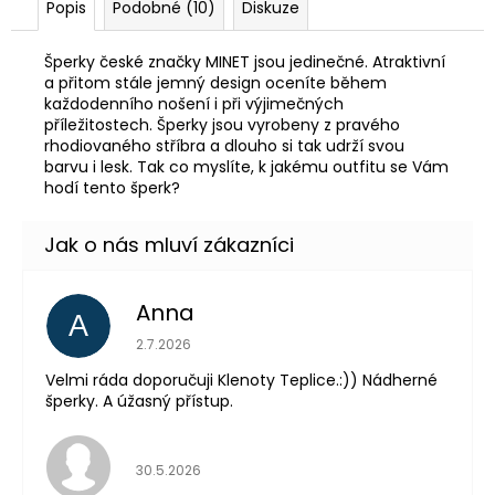
Popis
Podobné (10)
Diskuze
Šperky české značky MINET jsou jedinečné. Atraktivní
a přitom stále jemný design oceníte během
každodenního nošení i při výjimečných
příležitostech. Šperky jsou vyrobeny z pravého
rhodiovaného stříbra a dlouho si tak udrží svou
barvu i lesk. Tak co myslíte, k jakému outfitu se Vám
hodí tento šperk?
Anna
A
Hodnocení obchodu je 5 z 5 hvězdiček.
2.7.2026
Velmi ráda doporučuji Klenoty Teplice.:)) Nádherné
šperky. A úžasný přístup.
Hodnocení obchodu je 5 z 5 hvězdiček.
30.5.2026