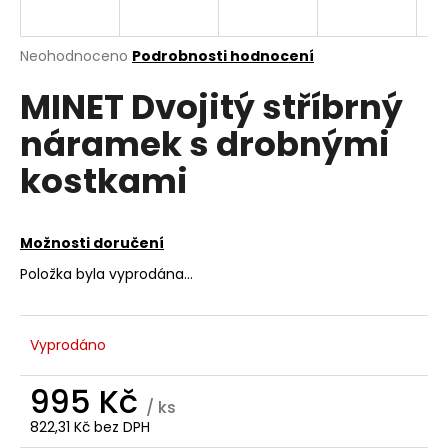
a
j
Průměrné
Neohodnoceno
Podrobnosti hodnocení
í
hodnocení
MINET Dvojitý stříbrný
produktu
t
je
?
náramek s drobnými
0,0
z
kostkami
5
hvězdiček.
HLEDAT
Možnosti doručení
Položka byla vyprodána…
D
o
Vyprodáno
p
o
995 Kč
r
/ ks
u
822,31 Kč bez DPH
Měrná