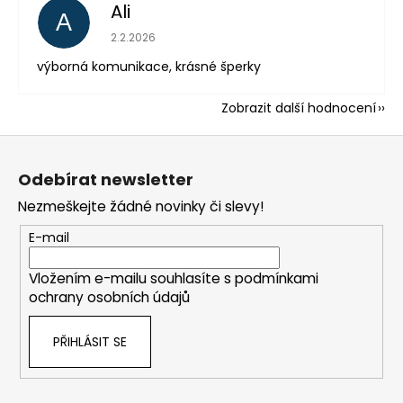
Ali
A
Hodnocení obchodu je 5 z 5 hvězdiček.
2.2.2026
výborná komunikace, krásné šperky
Zobrazit další hodnocení
Z
á
Odebírat newsletter
p
Nezmeškejte žádné novinky či slevy!
a
t
E-mail
í
Vložením e-mailu souhlasíte s
podmínkami
ochrany osobních údajů
PŘIHLÁSIT SE