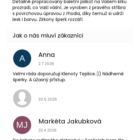
Detailně propracovaný baletní piškot na Vašem krku
prozradí, co Vaší vášní. Je vyroben z pravého stříbra
s povrchovou úpravou z rhodia, díky čemuž si udrží
lesk i barvu. Zirkony šperk rozzáří.
Anna
A
Hodnocení obchodu je 5 z 5 hvězdiček.
2.7.2026
Velmi ráda doporučuji Klenoty Teplice.:)) Nádherné
šperky. A úžasný přístup.
Hodnocení obchodu je 5 z 5 hvězdiček.
30.5.2026
Markéta Jakubková
MJ
Hodnocení obchodu je 5 z 5 hvězdiček.
23.4.2026