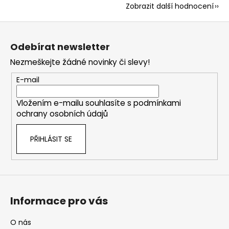
Zobrazit další hodnocení
Z
á
Odebírat newsletter
p
Nezmeškejte žádné novinky či slevy!
a
t
E-mail
í
Vložením e-mailu souhlasíte s
podmínkami
ochrany osobních údajů
PŘIHLÁSIT SE
Informace pro vás
O nás