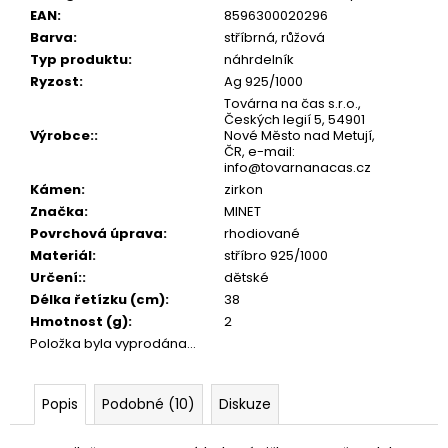
č
EAN
:
8596300020296
u
Barva
:
stříbrná, růžová
j
Typ produktu
:
náhrdelník
e
Ryzost
:
Ag 925/1000
m
Továrna na čas s.r.o.,
e
Českých legií 5, 54901
Výrobce:
:
Nové Město nad Metují,
ČR, e-mail:
info@tovarnanacas.cz
Kámen
:
zirkon
Značka
:
MINET
Povrchová úprava
:
rhodiované
Materiál
:
stříbro 925/1000
Určení:
:
dětské
Délka řetízku (cm)
:
38
Hmotnost (g)
:
2
Položka byla vyprodána…
Popis
Podobné (10)
Diskuze