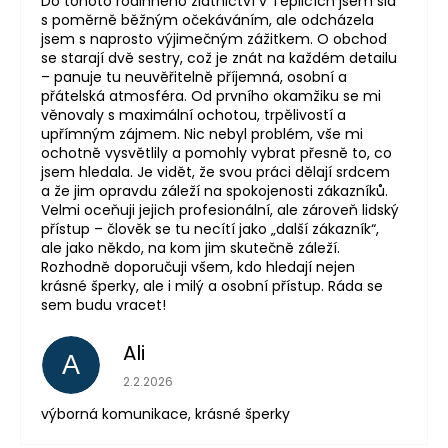
Do tohoto rodinného zlatnictví v Teplicích jsem šla
s poměrně běžným očekáváním, ale odcházela
jsem s naprosto výjimečným zážitkem. O obchod
se starají dvě sestry, což je znát na každém detailu
– panuje tu neuvěřitelně příjemná, osobní a
přátelská atmosféra. Od prvního okamžiku se mi
věnovaly s maximální ochotou, trpělivostí a
upřímným zájmem. Nic nebyl problém, vše mi
ochotně vysvětlily a pomohly vybrat přesně to, co
jsem hledala. Je vidět, že svou práci dělají srdcem
a že jim opravdu záleží na spokojenosti zákazníků.
Velmi oceňuji jejich profesionální, ale zároveň lidský
přístup – člověk se tu necítí jako „další zákazník“,
ale jako někdo, na kom jim skutečně záleží.
Rozhodně doporučuji všem, kdo hledají nejen
krásné šperky, ale i milý a osobní přístup. Ráda se
sem budu vracet!
Ali
A
Hodnocení obchodu je 5 z 5 hvězdiček.
2.2.2026
výborná komunikace, krásné šperky