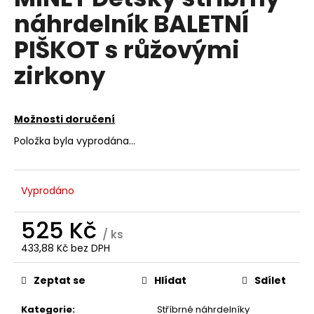
je
a
náhrdelník BALETNÍ
0,0
z
j
PIŠKOT s růžovými
5
í
hvězdiček.
zirkony
t
?
Možnosti doručení
Položka byla vyprodána…
HLEDAT
Vyprodáno
D
525 Kč
/ ks
o
433,88 Kč bez DPH
p
Měrná
o
cena:
Zeptat se
Hlídat
Sdílet
r
u
Kategorie
:
Stříbrné náhrdelníky