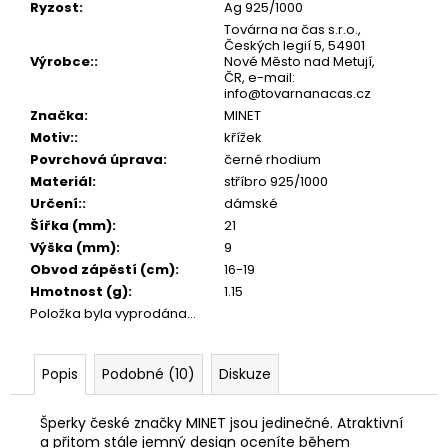
č
Ryzost
:
Ag 925/1000
u
Továrna na čas s.r.o.,
j
Českých legií 5, 54901
Výrobce:
:
Nové Město nad Metují,
e
ČR, e-mail:
m
info@tovarnanacas.cz
e
Značka
:
MINET
Motiv:
:
křížek
Povrchová úprava
:
černé rhodium
Materiál
:
stříbro 925/1000
Určení:
:
dámské
Šířka (mm)
:
21
Výška (mm)
:
9
Obvod zápěstí (cm)
:
16-19
Hmotnost (g)
:
1.15
Položka byla vyprodána…
Popis
Podobné (10)
Diskuze
Šperky české značky MINET jsou jedinečné. Atraktivní
a přitom stále jemný design oceníte během