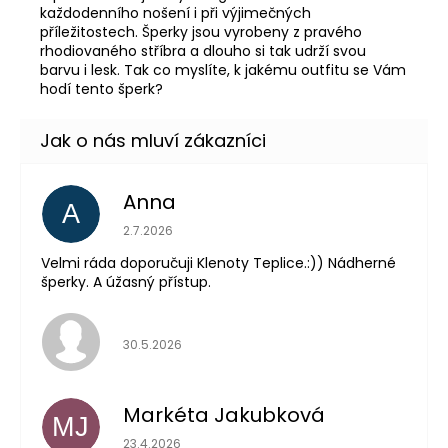
každodenního nošení i při výjimečných
příležitostech. Šperky jsou vyrobeny z pravého
rhodiovaného stříbra a dlouho si tak udrží svou
barvu i lesk. Tak co myslíte, k jakému outfitu se Vám
hodí tento šperk?
Anna
A
Hodnocení obchodu je 5 z 5 hvězdiček.
2.7.2026
Velmi ráda doporučuji Klenoty Teplice.:)) Nádherné
šperky. A úžasný přístup.
Hodnocení obchodu je 5 z 5 hvězdiček.
30.5.2026
Markéta Jakubková
MJ
Hodnocení obchodu je 5 z 5 hvězdiček.
23.4.2026