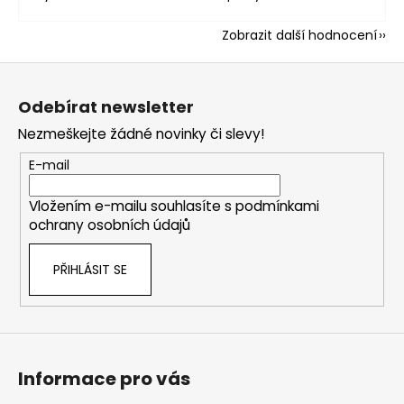
Zobrazit další hodnocení
Z
á
Odebírat newsletter
p
Nezmeškejte žádné novinky či slevy!
a
t
E-mail
í
Vložením e-mailu souhlasíte s
podmínkami
ochrany osobních údajů
PŘIHLÁSIT SE
Informace pro vás