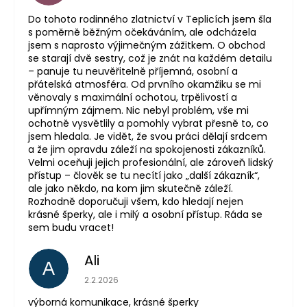
Do tohoto rodinného zlatnictví v Teplicích jsem šla
s poměrně běžným očekáváním, ale odcházela
jsem s naprosto výjimečným zážitkem. O obchod
se starají dvě sestry, což je znát na každém detailu
– panuje tu neuvěřitelně příjemná, osobní a
přátelská atmosféra. Od prvního okamžiku se mi
věnovaly s maximální ochotou, trpělivostí a
upřímným zájmem. Nic nebyl problém, vše mi
ochotně vysvětlily a pomohly vybrat přesně to, co
jsem hledala. Je vidět, že svou práci dělají srdcem
a že jim opravdu záleží na spokojenosti zákazníků.
Velmi oceňuji jejich profesionální, ale zároveň lidský
přístup – člověk se tu necítí jako „další zákazník“,
ale jako někdo, na kom jim skutečně záleží.
Rozhodně doporučuji všem, kdo hledají nejen
krásné šperky, ale i milý a osobní přístup. Ráda se
sem budu vracet!
Ali
A
Hodnocení obchodu je 5 z 5 hvězdiček.
2.2.2026
výborná komunikace, krásné šperky