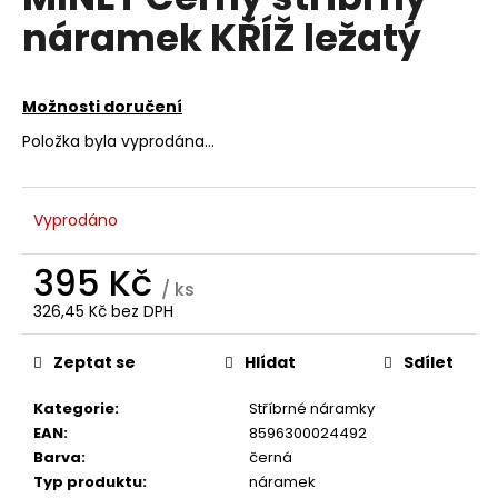
je
a
náramek KŘÍŽ ležatý
0,0
z
j
5
í
hvězdiček.
Možnosti doručení
t
?
Položka byla vyprodána…
Vyprodáno
HLEDAT
395 Kč
/ ks
326,45 Kč bez DPH
Měrná
D
cena:
Zeptat se
Hlídat
Sdílet
o
p
Kategorie
:
Stříbrné náramky
o
EAN
:
8596300024492
r
Barva
:
černá
u
Typ produktu
:
náramek