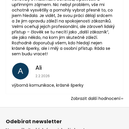
upřímným zájmem. Nic nebyl problém, vše mi
ochotně vysvětlily a pomohly vybrat přesně to, co
jsem hledala. Je vidět, že svou práci dělají srdcem
a že jim opravdu záleží na spokojenosti zákazníků.
Velmi oceňuji jejich profesionální, ale zároveň lidský
přístup – člověk se tu necítí jako „další zákazník“,
ale jako někdo, na kom jim skutečně záleží.
Rozhodně doporučuji všem, kdo hledají nejen
krásné šperky, ale i milý a osobní přístup. Ráda se
sem budu vracet!
Ali
A
Hodnocení obchodu je 5 z 5 hvězdiček.
2.2.2026
výborná komunikace, krásné šperky
Zobrazit další hodnocení
Z
á
Odebírat newsletter
p