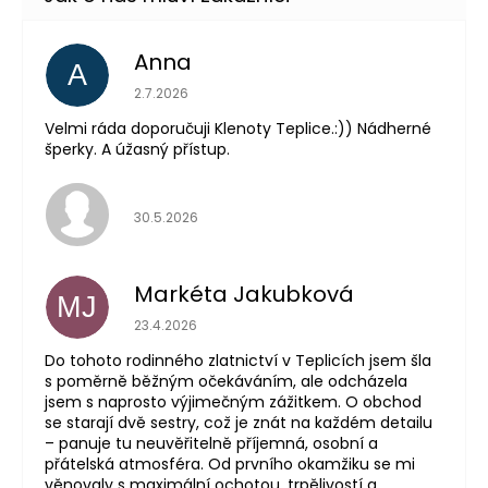
Anna
A
Hodnocení obchodu je 5 z 5 hvězdiček.
2.7.2026
Velmi ráda doporučuji Klenoty Teplice.:)) Nádherné
šperky. A úžasný přístup.
Hodnocení obchodu je 5 z 5 hvězdiček.
30.5.2026
Markéta Jakubková
MJ
Hodnocení obchodu je 5 z 5 hvězdiček.
23.4.2026
Do tohoto rodinného zlatnictví v Teplicích jsem šla
s poměrně běžným očekáváním, ale odcházela
jsem s naprosto výjimečným zážitkem. O obchod
se starají dvě sestry, což je znát na každém detailu
– panuje tu neuvěřitelně příjemná, osobní a
přátelská atmosféra. Od prvního okamžiku se mi
věnovaly s maximální ochotou, trpělivostí a