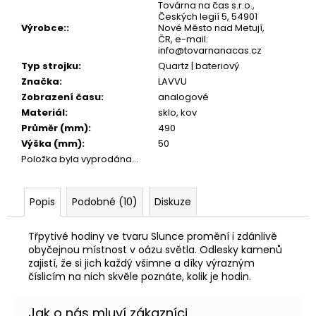
č
Továrna na čas s.r.o.,
u
Českých legií 5, 54901
Výrobce:
:
Nové Město nad Metují,
j
ČR, e-mail:
e
info@tovarnanacas.cz
m
Typ strojku
:
Quartz | bateriový
e
Značka
:
LAVVU
Zobrazení času
:
analogové
Materiál
:
sklo, kov
Průměr (mm)
:
490
Výška (mm)
:
50
Položka byla vyprodána…
Popis
Podobné (10)
Diskuze
Třpytivé hodiny ve tvaru Slunce promění i zdánlivě
obyčejnou místnost v oázu světla. Odlesky kamenů
zajistí, že si jich každý všimne a díky výrazným
číslicím na nich skvěle poznáte, kolik je hodin.