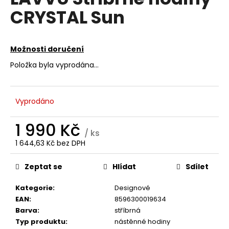
je
a
CRYSTAL Sun
0,0
z
j
5
í
hvězdiček.
Možnosti doručení
t
?
Položka byla vyprodána…
Vyprodáno
HLEDAT
1 990 Kč
/ ks
1 644,63 Kč bez DPH
Měrná
D
cena:
Zeptat se
Hlídat
Sdílet
o
p
Kategorie
:
Designové
o
EAN
:
8596300019634
r
Barva
:
stříbrná
u
Typ produktu
:
nástěnné hodiny