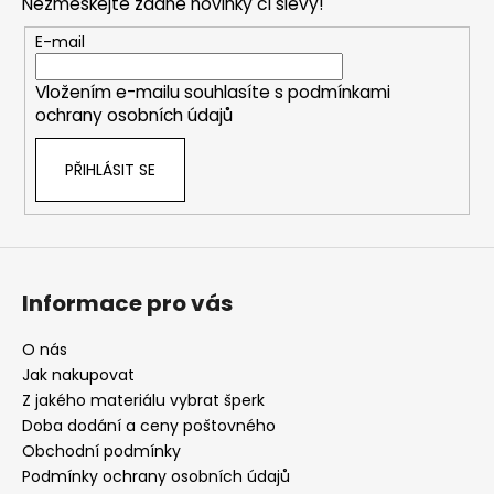
Nezmeškejte žádné novinky či slevy!
a
t
E-mail
í
Vložením e-mailu souhlasíte s
podmínkami
ochrany osobních údajů
PŘIHLÁSIT SE
Informace pro vás
O nás
Jak nakupovat
Z jakého materiálu vybrat šperk
Doba dodání a ceny poštovného
Obchodní podmínky
Podmínky ochrany osobních údajů