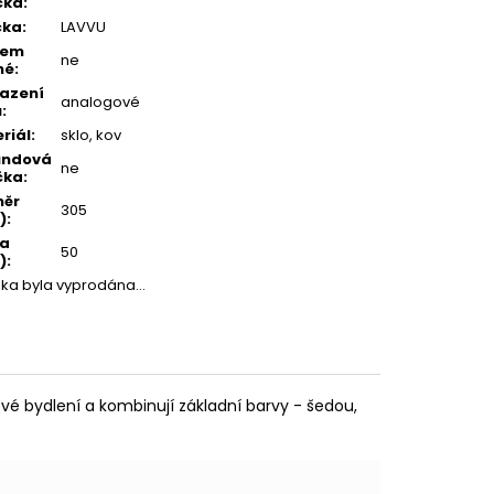
čka
:
čka
:
LAVVU
iem
ne
né
:
azení
analogové
u
:
riál
:
sklo, kov
undová
ne
čka
:
měr
305
)
:
ka
50
)
:
žka byla vyprodána…
vé bydlení a kombinují základní barvy - šedou,