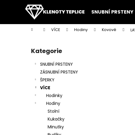
K
Přejít
na
o
SNUBNÍ PRSTENY
obsah
Zpět
Zpět
š
do
do
í
Domů
VÍCE
Hodiny
Kovové
LA
k
obchodu
obchodu
P
o
Kategorie
Přeskočit
s
kategorie
t
SNUBNÍ PRSTENY
r
ZÁSNUBNÍ PRSTENY
a
ŠPERKY
n
VÍCE
n
Hodinky
í
Hodiny
p
Stolní
a
Kukačky
n
Minutky
e
Budíky