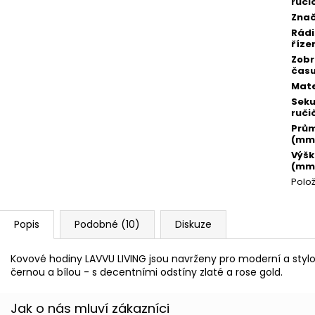
ruči
Zna
Rád
říze
Zobr
čas
Mate
Sek
ruči
Prů
(mm
Výš
(mm
Polo
Popis
Podobné (10)
Diskuze
Kovové hodiny LAVVU LIVING jsou navrženy pro moderní a stylo
černou a bílou - s decentními odstíny zlaté a rose gold.