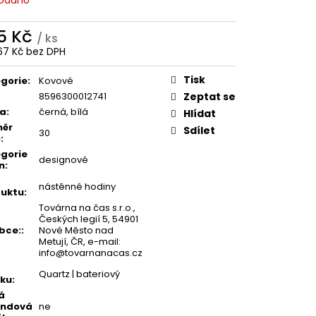
5 Kč
/ ks
67 Kč bez DPH
ná
:
Tisk
gorie
:
Kovové
8596300012741
Zeptat se
va
:
černá, bílá
Hlídat
měr
Sdílet
30
)
:
gorie
designové
n
:
nástěnné hodiny
uktu
:
Továrna na čas s.r.o.,
Českých legií 5, 54901
bce:
:
Nové Město nad
Metují, ČR, e-mail:
info@tovarnanacas.cz
Quartz | bateriový
jku
:
á
undová
ne