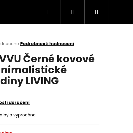
Hledat
Přihlášení
Nákupní
VÍCE
košík
rné
odnoceno
Podrobnosti hodnocení
cení
VVU Černé kovové
ktu
nimalistické
diny LIVING
ček.
sti doručení
ka byla vyprodána…
odáno