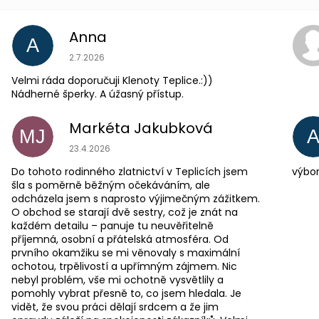
Anna
A
Hodnocení obchodu je 5 z 5 hvězdiček.
2.7.2026
Velmi ráda doporučuji Klenoty Teplice.:))
Nádherné šperky. A úžasný přístup.
Markéta Jakubková
MJ
Hodnocení obchodu je 5 z 5 hvězdiček.
23.4.2026
Do tohoto rodinného zlatnictví v Teplicích jsem
výbor
šla s poměrně běžným očekáváním, ale
odcházela jsem s naprosto výjimečným zážitkem.
O obchod se starají dvě sestry, což je znát na
každém detailu – panuje tu neuvěřitelně
příjemná, osobní a přátelská atmosféra. Od
prvního okamžiku se mi věnovaly s maximální
ochotou, trpělivostí a upřímným zájmem. Nic
nebyl problém, vše mi ochotně vysvětlily a
pomohly vybrat přesně to, co jsem hledala. Je
vidět, že svou práci dělají srdcem a že jim