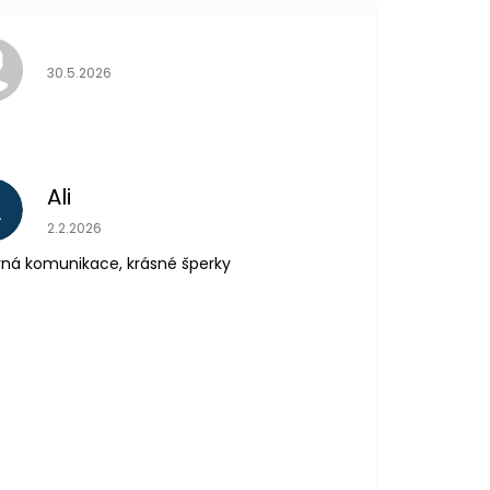
Hodnocení obchodu je 5 z 5 hvězdiček.
30.5.2026
Ali
A
Hodnocení obchodu je 5 z 5 hvězdiček.
2.2.2026
ná komunikace, krásné šperky