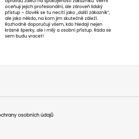
opravdu záleží na spokojenosti zákazníků. Velmi
oceňuji jejich profesionální, ale zároveň lidský
přístup – člověk se tu necítí jako „další zákazník“,
ale jako někdo, na kom jim skutečně záleží.
Rozhodně doporučuji všem, kdo hledají nejen
krásné šperky, ale i milý a osobní přístup. Ráda se
sem budu vracet!
chrany osobních údajů