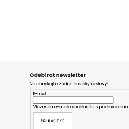
Z
á
Odebírat newsletter
p
Nezmeškejte žádné novinky či slevy!
a
t
E-mail
í
Vložením e-mailu souhlasíte s
podmínkami o
PŘIHLÁSIT SE