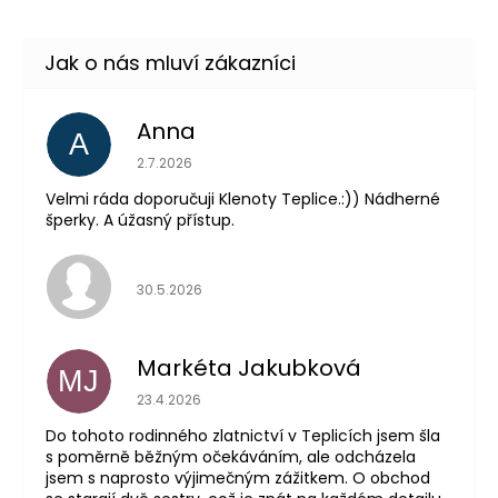
Anna
A
Hodnocení obchodu je 5 z 5 hvězdiček.
2.7.2026
Velmi ráda doporučuji Klenoty Teplice.:)) Nádherné
šperky. A úžasný přístup.
Hodnocení obchodu je 5 z 5 hvězdiček.
30.5.2026
Markéta Jakubková
MJ
Hodnocení obchodu je 5 z 5 hvězdiček.
23.4.2026
Do tohoto rodinného zlatnictví v Teplicích jsem šla
s poměrně běžným očekáváním, ale odcházela
jsem s naprosto výjimečným zážitkem. O obchod