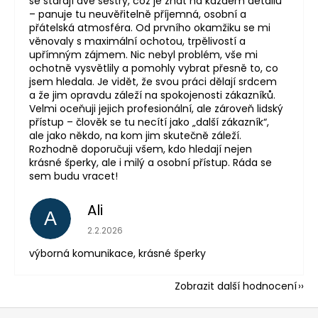
se starají dvě sestry, což je znát na každém detailu
– panuje tu neuvěřitelně příjemná, osobní a
přátelská atmosféra. Od prvního okamžiku se mi
věnovaly s maximální ochotou, trpělivostí a
upřímným zájmem. Nic nebyl problém, vše mi
ochotně vysvětlily a pomohly vybrat přesně to, co
jsem hledala. Je vidět, že svou práci dělají srdcem
a že jim opravdu záleží na spokojenosti zákazníků.
Velmi oceňuji jejich profesionální, ale zároveň lidský
přístup – člověk se tu necítí jako „další zákazník“,
ale jako někdo, na kom jim skutečně záleží.
Rozhodně doporučuji všem, kdo hledají nejen
krásné šperky, ale i milý a osobní přístup. Ráda se
sem budu vracet!
Ali
A
Hodnocení obchodu je 5 z 5 hvězdiček.
2.2.2026
výborná komunikace, krásné šperky
Zobrazit další hodnocení
Z