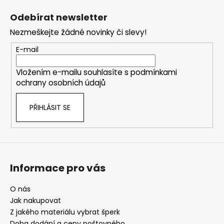
á
Odebírat newsletter
p
Nezmeškejte žádné novinky či slevy!
a
t
E-mail
í
Vložením e-mailu souhlasíte s
podmínkami
ochrany osobních údajů
PŘIHLÁSIT SE
Informace pro vás
O nás
Jak nakupovat
Z jakého materiálu vybrat šperk
Doba dodání a ceny poštovného