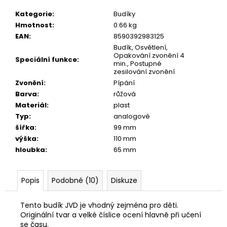
č
u
Kategorie
:
Budíky
j
Hmotnost
:
0.66 kg
e
EAN
:
8590392983125
m
Budík, Osvětlení,
e
Opakování zvonění 4
Speciální funkce
:
min., Postupné
zesilování zvonění
Zvonění
:
Pípání
Barva
:
růžová
Materiál
:
plast
Typ
:
analogové
šířka
:
99 mm
výška
:
110 mm
hloubka
:
65 mm
Popis
Podobné (10)
Diskuze
Tento budík JVD je vhodný zejména pro děti.
Originální tvar a velké číslice ocení hlavně při učení
se času.