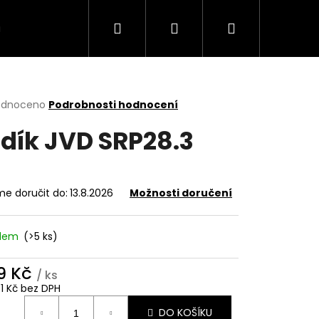
Hledat
Přihlášení
Nákupní
VÍCE
košík
rné
odnoceno
Podrobnosti hodnocení
cení
dík JVD SRP28.3
ktu
e doručit do:
13.8.2026
Možnosti doručení
ček.
adem
(>5 ks)
9 Kč
/ ks
31 Kč bez DPH
ná
DO KOŠÍKU
: