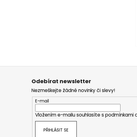
Z
á
Odebírat newsletter
p
Nezmeškejte žádné novinky či slevy!
a
t
E-mail
í
Vložením e-mailu souhlasíte s
podmínkami o
PŘIHLÁSIT SE