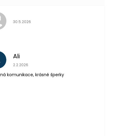
Hodnocení obchodu je 5 z 5 hvězdiček.
30.5.2026
Ali
A
Hodnocení obchodu je 5 z 5 hvězdiček.
2.2.2026
ná komunikace, krásné šperky