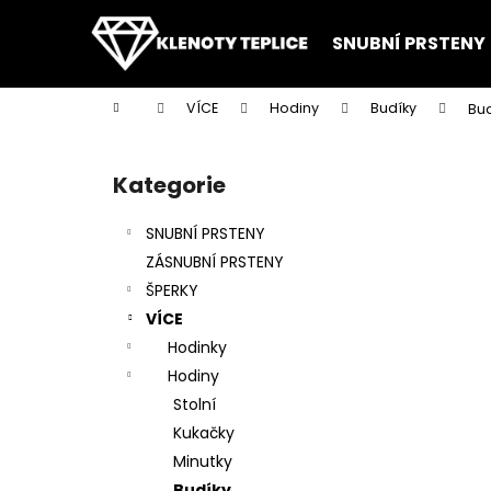
K
Přejít
na
o
SNUBNÍ PRSTENY
obsah
Zpět
Zpět
š
do
do
í
Domů
VÍCE
Hodiny
Budíky
Bud
k
obchodu
obchodu
P
o
Kategorie
Přeskočit
s
kategorie
t
SNUBNÍ PRSTENY
r
ZÁSNUBNÍ PRSTENY
a
ŠPERKY
n
VÍCE
n
Hodinky
í
Hodiny
p
Stolní
a
Kukačky
n
Minutky
e
Budíky