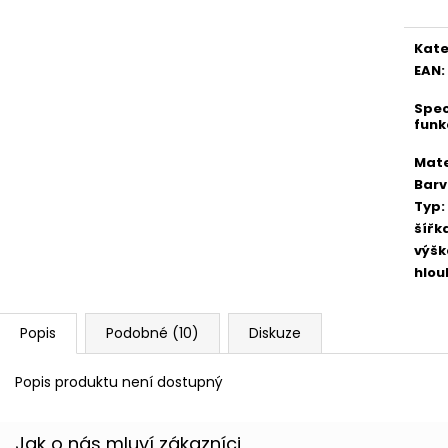
Kate
EAN
:
Spec
funk
Mate
Bar
Typ
:
šířk
výšk
hlou
Popis
Podobné (10)
Diskuze
Popis produktu není dostupný