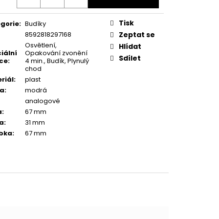
Tisk
gorie
:
Budíky
8592818297168
Zeptat se
Osvětlení,
Hlídat
iální
Opakování zvonění
Sdílet
ce
:
4 min., Budík, Plynulý
chod
riál
:
plast
va
:
modrá
analogové
a
:
67 mm
a
:
31 mm
bka
:
67 mm