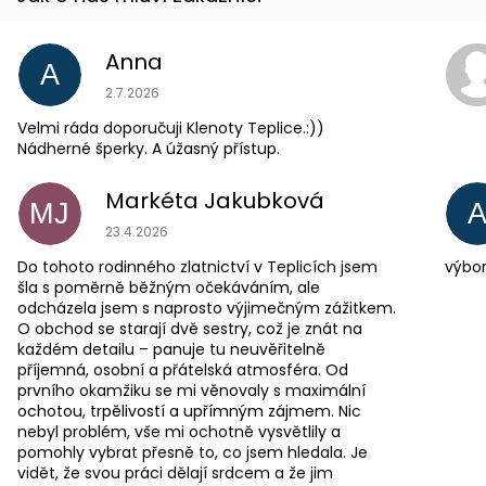
Anna
A
Hodnocení obchodu je 5 z 5 hvězdiček.
2.7.2026
Velmi ráda doporučuji Klenoty Teplice.:))
Nádherné šperky. A úžasný přístup.
Markéta Jakubková
MJ
Hodnocení obchodu je 5 z 5 hvězdiček.
23.4.2026
Do tohoto rodinného zlatnictví v Teplicích jsem
výbor
šla s poměrně běžným očekáváním, ale
odcházela jsem s naprosto výjimečným zážitkem.
O obchod se starají dvě sestry, což je znát na
každém detailu – panuje tu neuvěřitelně
příjemná, osobní a přátelská atmosféra. Od
prvního okamžiku se mi věnovaly s maximální
ochotou, trpělivostí a upřímným zájmem. Nic
nebyl problém, vše mi ochotně vysvětlily a
pomohly vybrat přesně to, co jsem hledala. Je
vidět, že svou práci dělají srdcem a že jim