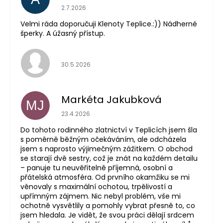
Hodnocení obchodu je 5 z 5 hvězdiček.
2.7.2026
Velmi ráda doporučuji Klenoty Teplice.:)) Nádherné
šperky. A úžasný přístup.
Hodnocení obchodu je 5 z 5 hvězdiček.
30.5.2026
Markéta Jakubková
MJ
Hodnocení obchodu je 5 z 5 hvězdiček.
23.4.2026
Do tohoto rodinného zlatnictví v Teplicích jsem šla
s poměrně běžným očekáváním, ale odcházela
jsem s naprosto výjimečným zážitkem. O obchod
se starají dvě sestry, což je znát na každém detailu
– panuje tu neuvěřitelně příjemná, osobní a
přátelská atmosféra. Od prvního okamžiku se mi
věnovaly s maximální ochotou, trpělivostí a
upřímným zájmem. Nic nebyl problém, vše mi
ochotně vysvětlily a pomohly vybrat přesně to, co
jsem hledala. Je vidět, že svou práci dělají srdcem