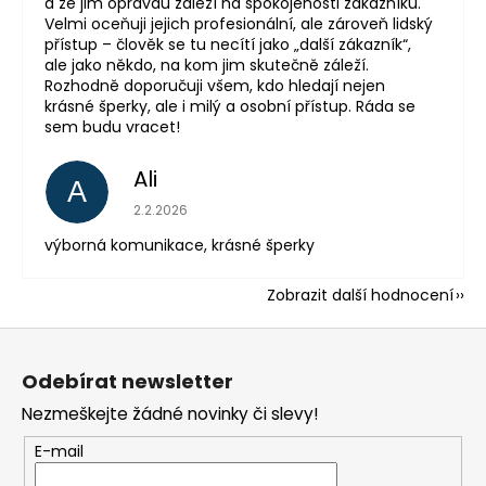
a že jim opravdu záleží na spokojenosti zákazníků.
Velmi oceňuji jejich profesionální, ale zároveň lidský
přístup – člověk se tu necítí jako „další zákazník“,
ale jako někdo, na kom jim skutečně záleží.
Rozhodně doporučuji všem, kdo hledají nejen
krásné šperky, ale i milý a osobní přístup. Ráda se
sem budu vracet!
Ali
A
Hodnocení obchodu je 5 z 5 hvězdiček.
2.2.2026
výborná komunikace, krásné šperky
Zobrazit další hodnocení
Z
á
Odebírat newsletter
p
Nezmeškejte žádné novinky či slevy!
a
t
E-mail
í