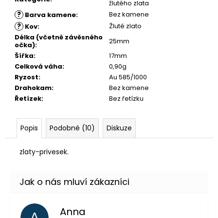
č
žlutého zlata
u
?
Bez kamene
Barva kamene
:
j
?
Žluté zlato
Kov
:
e
Délka (včetně závěsného
25mm
m
očka)
:
e
Šířka
:
17mm
Celková váha
:
0,90g
Ryzost
:
Au 585/1000
Drahokam
:
Bez kamene
Řetízek
:
Bez řetízku
Popis
Podobné (10)
Diskuze
zlaty-privesek.
Anna
A