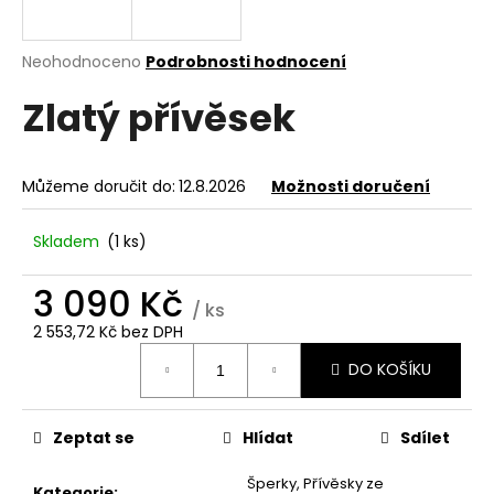
a
j
Průměrné
Neohodnoceno
Podrobnosti hodnocení
í
hodnocení
Zlatý přívěsek
produktu
t
je
?
0,0
z
Můžeme doručit do:
12.8.2026
Možnosti doručení
5
hvězdiček.
Skladem
(1 ks)
HLEDAT
3 090 Kč
/ ks
2 553,72 Kč bez DPH
D
Měrná
DO KOŠÍKU
o
cena:
p
o
Zeptat se
Hlídat
Sdílet
r
u
Šperky
,
Přívěsky ze
Kategorie
: