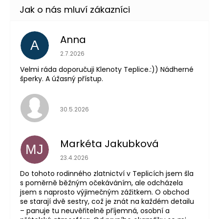
Anna
A
Hodnocení obchodu je 5 z 5 hvězdiček.
2.7.2026
Velmi ráda doporučuji Klenoty Teplice.:)) Nádherné
šperky. A úžasný přístup.
Hodnocení obchodu je 5 z 5 hvězdiček.
30.5.2026
Markéta Jakubková
MJ
Hodnocení obchodu je 5 z 5 hvězdiček.
23.4.2026
Do tohoto rodinného zlatnictví v Teplicích jsem šla
s poměrně běžným očekáváním, ale odcházela
jsem s naprosto výjimečným zážitkem. O obchod
se starají dvě sestry, což je znát na každém detailu
– panuje tu neuvěřitelně příjemná, osobní a