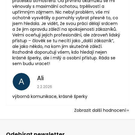
přátelská atmosféra. Od prvního okamžiku se mi
věnovaly s maximální ochotou, trpělivostí a
upřímným zájmem. Nic nebyl problém, vše mi
ochotně vysvětlily a pomohly vybrat přesně to, co
jsem hledala. Je vidět, že svou práci dělají srdcem
a že jim opravdu záleží na spokojenosti zákazníků.
Velmi oceňuji jejich profesionální, ale zároveň lidský
přístup – člověk se tu necítí jako „další zákazník“,
ale jako někdo, na kom jim skutečně záleží.
Rozhodně doporučuji všem, kdo hledají nejen
krásné šperky, ale i milý a osobní přístup. Ráda se
sem budu vracet!
Ali
A
Hodnocení obchodu je 5 z 5 hvězdiček.
2.2.2026
výborná komunikace, krásné šperky
Zobrazit další hodnocení
Z
á
Odebírat newsletter