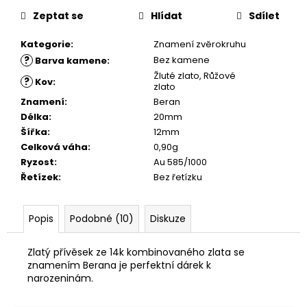
č
u
Zeptat se
Hlídat
Sdílet
j
Kategorie
:
Znamení zvěrokruhu
e
m
?
Bez kamene
Barva kamene
:
e
Žluté zlato
,
Růžové
?
Kov
:
zlato
Znamení
:
Beran
Délka
:
20mm
Šířka
:
12mm
Celková váha
:
0,90g
Ryzost
:
Au 585/1000
Řetízek
:
Bez řetízku
Popis
Podobné (10)
Diskuze
Zlatý přívěsek ze 14k kombinovaného zlata se
znamením Berana je perfektní dárek k
narozeninám.