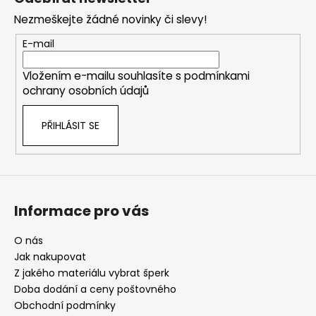
p
Nezmeškejte žádné novinky či slevy!
a
t
E-mail
í
Vložením e-mailu souhlasíte s
podmínkami
ochrany osobních údajů
PŘIHLÁSIT SE
Informace pro vás
O nás
Jak nakupovat
Z jakého materiálu vybrat šperk
Doba dodání a ceny poštovného
Obchodní podmínky