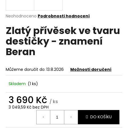
a
j
Průměrné
Neohodnoceno
Podrobnosti hodnocení
í
hodnocení
Zlatý přívěsek ve tvaru
produktu
t
je
?
destičky - znamení
0,0
z
Beran
5
hvězdiček.
HLEDAT
Můžeme doručit do:
13.8.2026
Možnosti doručení
Skladem
(1 ks)
D
3 690 Kč
o
/ ks
p
3 049,59 Kč bez DPH
o
Měrná
r
DO KOŠÍKU
cena:
u