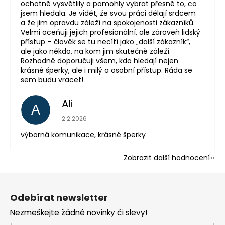
ochotně vysvětlily a pomohly vybrat přesně to, co
jsem hledala. Je vidět, že svou práci dělají srdcem
a že jim opravdu záleží na spokojenosti zákazníků.
Velmi oceňuji jejich profesionální, ale zároveň lidský
přístup – člověk se tu necítí jako „další zákazník“,
ale jako někdo, na kom jim skutečně záleží.
Rozhodně doporučuji všem, kdo hledají nejen
krásné šperky, ale i milý a osobní přístup. Ráda se
sem budu vracet!
Ali
A
Hodnocení obchodu je 5 z 5 hvězdiček.
2.2.2026
výborná komunikace, krásné šperky
Zobrazit další hodnocení
Z
á
Odebírat newsletter
p
Nezmeškejte žádné novinky či slevy!
a