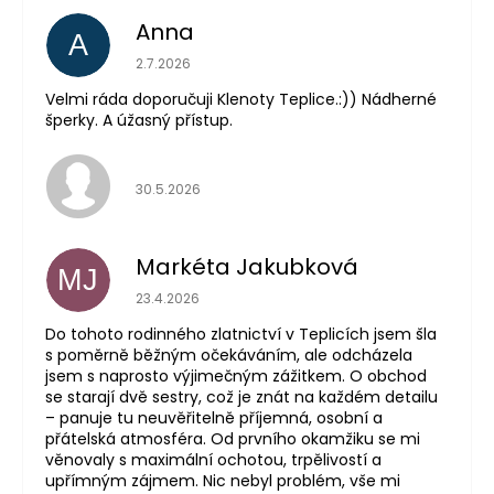
Anna
A
Hodnocení obchodu je 5 z 5 hvězdiček.
2.7.2026
Velmi ráda doporučuji Klenoty Teplice.:)) Nádherné
šperky. A úžasný přístup.
Hodnocení obchodu je 5 z 5 hvězdiček.
30.5.2026
Markéta Jakubková
MJ
Hodnocení obchodu je 5 z 5 hvězdiček.
23.4.2026
Do tohoto rodinného zlatnictví v Teplicích jsem šla
s poměrně běžným očekáváním, ale odcházela
jsem s naprosto výjimečným zážitkem. O obchod
se starají dvě sestry, což je znát na každém detailu
– panuje tu neuvěřitelně příjemná, osobní a
přátelská atmosféra. Od prvního okamžiku se mi
věnovaly s maximální ochotou, trpělivostí a
upřímným zájmem. Nic nebyl problém, vše mi