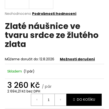
a
j
Průměrné
Neohodnoceno
Podrobnosti hodnocení
í
hodnocení
Zlaté náušnice ve
produktu
t
je
?
tvaru srdce ze žlutého
0,0
z
zlata
5
hvězdiček.
HLEDAT
Můžeme doručit do:
12.8.2026
Možnosti doručení
Skladem
(1 pár)
D
3 260 Kč
o
/ pár
p
2 694,21 Kč bez DPH
o
Měrná
r
DO KOŠÍKU
cena:
u