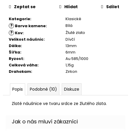
č
u
Zeptat se
Hlídat
Sdílet
j
Kategorie
:
Klasické
e
m
?
Bílá
Barva kamene
:
e
?
Žluté zlato
Kov
:
Velikost náušnic
:
Dívčí
Délka
:
13mm
Šířka
:
6mm
Ryzost
:
Au 585/1000
Celková váha
:
1,15g
Drahokam
:
Zirkon
Popis
Podobné (10)
Diskuze
Zlaté náušnice ve tvaru srdce ze žlutého zlata.