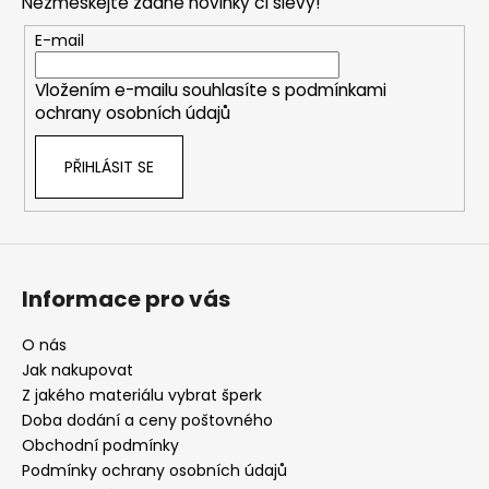
Nezmeškejte žádné novinky či slevy!
a
t
E-mail
í
Vložením e-mailu souhlasíte s
podmínkami
ochrany osobních údajů
PŘIHLÁSIT SE
Informace pro vás
O nás
Jak nakupovat
Z jakého materiálu vybrat šperk
Doba dodání a ceny poštovného
Obchodní podmínky
Podmínky ochrany osobních údajů