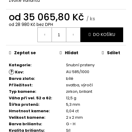
č
Zvolte variantu
u
j
od
35 065,80 Kč
/ ks
e
od
28 980 Kč
bez DPH
m
Měrná
e
DO KOŠÍKU
cena:
Zeptat se
Hlídat
Sdílet
Kategorie
:
Snubní prsteny
?
AU 585/1000
Kov
:
Barva zlata
:
bílé
Příležitost
:
svatba, výročí
Typ kamene
:
zirkon, briliant
Váha při vel. 52 a 62
:
12,5 g
Šířka prstenů
:
5,3 mm
Hmotnost kamene
:
0,04 ct
Velikost kamene
:
2 x 2 mm
Barva briliantu
:
G - H
Kvalita briliantu
:
Si1