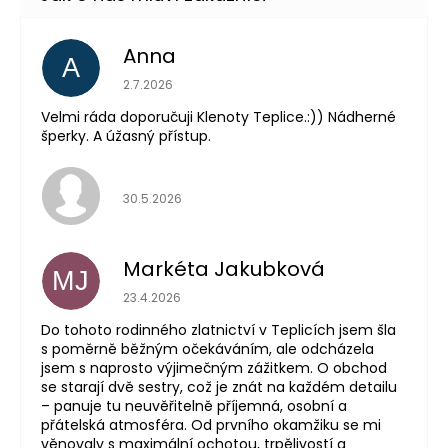
Anna
A
Hodnocení obchodu je 5 z 5 hvězdiček.
2.7.2026
Velmi ráda doporučuji Klenoty Teplice.:)) Nádherné
šperky. A úžasný přístup.
Hodnocení obchodu je 5 z 5 hvězdiček.
30.5.2026
Markéta Jakubková
MJ
Hodnocení obchodu je 5 z 5 hvězdiček.
23.4.2026
Do tohoto rodinného zlatnictví v Teplicích jsem šla
s poměrně běžným očekáváním, ale odcházela
jsem s naprosto výjimečným zážitkem. O obchod
se starají dvě sestry, což je znát na každém detailu
– panuje tu neuvěřitelně příjemná, osobní a
přátelská atmosféra. Od prvního okamžiku se mi
věnovaly s maximální ochotou, trpělivostí a