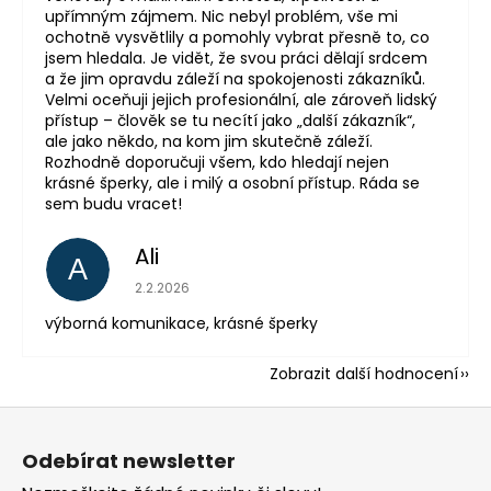
upřímným zájmem. Nic nebyl problém, vše mi
ochotně vysvětlily a pomohly vybrat přesně to, co
jsem hledala. Je vidět, že svou práci dělají srdcem
a že jim opravdu záleží na spokojenosti zákazníků.
Velmi oceňuji jejich profesionální, ale zároveň lidský
přístup – člověk se tu necítí jako „další zákazník“,
ale jako někdo, na kom jim skutečně záleží.
Rozhodně doporučuji všem, kdo hledají nejen
krásné šperky, ale i milý a osobní přístup. Ráda se
sem budu vracet!
Ali
A
Hodnocení obchodu je 5 z 5 hvězdiček.
2.2.2026
výborná komunikace, krásné šperky
Zobrazit další hodnocení
Z
á
Odebírat newsletter
p