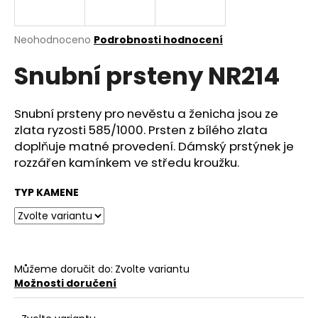
a
j
Průměrné
Neohodnoceno
Podrobnosti hodnocení
í
hodnocení
Snubní prsteny NR214
produktu
t
je
?
0,0
z
Snubní prsteny pro nevěstu a ženicha jsou ze
5
zlata ryzosti 585/1000. Prsten z bílého zlata
hvězdiček.
doplňuje matné provedení. Dámský prstýnek je
rozzářen kamínkem ve středu kroužku.
HLEDAT
TYP KAMENE
D
o
p
Můžeme doručit do:
Zvolte variantu
o
Možnosti doručení
r
u