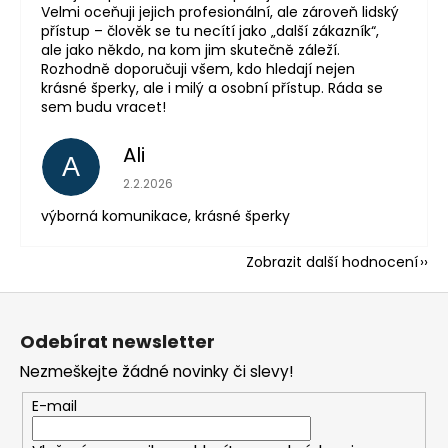
Velmi oceňuji jejich profesionální, ale zároveň lidský
přístup – člověk se tu necítí jako „další zákazník“,
ale jako někdo, na kom jim skutečně záleží.
Rozhodně doporučuji všem, kdo hledají nejen
krásné šperky, ale i milý a osobní přístup. Ráda se
sem budu vracet!
Ali
A
Hodnocení obchodu je 5 z 5 hvězdiček.
2.2.2026
výborná komunikace, krásné šperky
Zobrazit další hodnocení
Z
á
Odebírat newsletter
p
Nezmeškejte žádné novinky či slevy!
a
t
E-mail
í