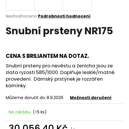
a
j
Průměrné
Neohodnoceno
Podrobnosti hodnocení
í
hodnocení
Snubní prsteny NR175
produktu
t
je
?
0,0
z
5
hvězdiček.
CENA S BRILIANTEM NA DOTAZ.
Snubní prsteny pro nevěstu a ženicha jsou ze
HLEDAT
zlata ryzosti 585/1000. Doplňuje lesklé/matné
provedení. Dámský prstýnek je rozzářen
kamínky.
D
o
Můžeme doručit do:
8.9.2026
Možnosti doručení
p
o
Na zakázku
(>5 ks)
r
u
30 056,40 Kč