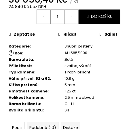
č
/ ks
u
24 840 Kč bez DPH
Měrná
j
DO KOŠÍKU
cena:
e
m
e
Zeptat se
Hlídat
Sdílet
Kategorie
:
Snubní prsteny
?
AU 585/1000
Kov
:
Barva zlata
:
žluté
Příležitost
:
svatba, výročí
Typ kamene
:
zirkon, briliant
Váha při vel. 52 a 62
:
10,8 g
Šířka prstenů
:
5 mm
Hmotnost kamene
:
1,25 ct
Velikost kamene
:
2,5 mm x obvod
Barva briliantu
:
G - H
Kvalita briliantu
:
Si1
Popis
Podobné (10)
Diskuze