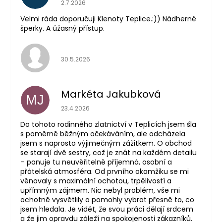
Hodnocení obchodu je 5 z 5 hvězdiček.
2.7.2026
Velmi ráda doporučuji Klenoty Teplice.:)) Nádherné
šperky. A úžasný přístup.
Hodnocení obchodu je 5 z 5 hvězdiček.
30.5.2026
Markéta Jakubková
MJ
Hodnocení obchodu je 5 z 5 hvězdiček.
23.4.2026
Do tohoto rodinného zlatnictví v Teplicích jsem šla
s poměrně běžným očekáváním, ale odcházela
jsem s naprosto výjimečným zážitkem. O obchod
se starají dvě sestry, což je znát na každém detailu
– panuje tu neuvěřitelně příjemná, osobní a
přátelská atmosféra. Od prvního okamžiku se mi
věnovaly s maximální ochotou, trpělivostí a
upřímným zájmem. Nic nebyl problém, vše mi
ochotně vysvětlily a pomohly vybrat přesně to, co
jsem hledala. Je vidět, že svou práci dělají srdcem
a že jim opravdu záleží na spokojenosti zákazníků.