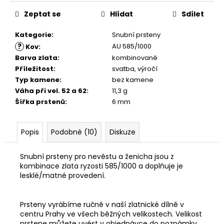
č
u
Zeptat se
Hlídat
Sdílet
j
e
Kategorie
:
Snubní prsteny
m
?
AU 585/1000
Kov
:
e
Barva zlata
:
kombinované
Příležitost
:
svatba, výročí
Typ kamene
:
bez kamene
Váha při vel. 52 a 62
:
11,3 g
Šířka prstenů
:
6 mm
Popis
Podobné (10)
Diskuze
Snubní prsteny pro nevěstu a ženicha jsou z
kombinace zlata ryzosti 585/1000 a doplňuje je
lesklé/matné provedení.
Prsteny vyrábíme ručně v naší zlatnické dílně v
centru Prahy ve všech běžných velikostech. Velikost
prstene můžete uvést v objednávce do poznámky