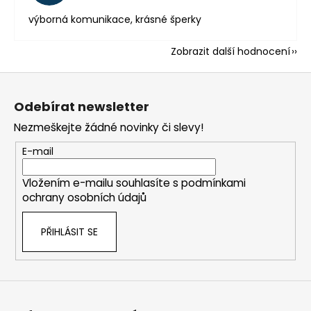
výborná komunikace, krásné šperky
Zobrazit další hodnocení
Z
á
Odebírat newsletter
p
Nezmeškejte žádné novinky či slevy!
a
t
E-mail
í
Vložením e-mailu souhlasíte s
podmínkami
ochrany osobních údajů
PŘIHLÁSIT SE