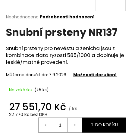
a
j
Průměrné
Neohodnoceno
Podrobnosti hodnocení
í
hodnocení
Snubní prsteny NR137
produktu
t
je
?
0,0
z
Snubní prsteny pro nevěstu a ženicha jsou z
5
kombinace zlata ryzosti 585/1000 a doplňuje je
hvězdiček.
lesklé/matné provedení.
HLEDAT
Můžeme doručit do:
7.9.2026
Možnosti doručení
Na zakázku
(>5 ks)
D
o
27 551,70 Kč
/ ks
p
22 770 Kč bez DPH
o
Měrná
r
DO KOŠÍKU
cena:
u