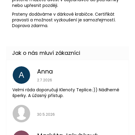
nebo upřesnit později.
Prsteny dodáváme v dárkové krabičce. Certifikát
pravosti a možnost vyzkoušení je samozřejmostí.
Doprava zdarma.
Anna
A
Hodnocení obchodu je 5 z 5 hvězdiček.
2.7.2026
Velmi ráda doporučuji Klenoty Teplice.:)) Nádherné
šperky. A úžasný přístup.
Hodnocení obchodu je 5 z 5 hvězdiček.
30.5.2026