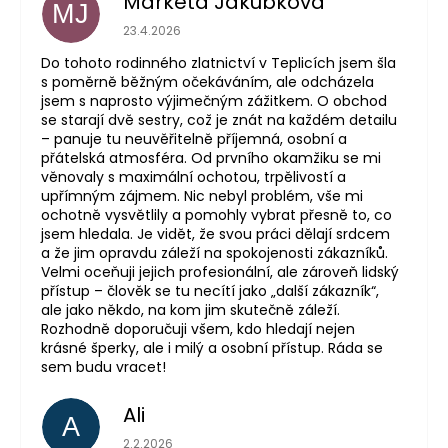
Markéta Jakubková
MJ
Hodnocení obchodu je 5 z 5 hvězdiček.
23.4.2026
Do tohoto rodinného zlatnictví v Teplicích jsem šla
s poměrně běžným očekáváním, ale odcházela
jsem s naprosto výjimečným zážitkem. O obchod
se starají dvě sestry, což je znát na každém detailu
– panuje tu neuvěřitelně příjemná, osobní a
přátelská atmosféra. Od prvního okamžiku se mi
věnovaly s maximální ochotou, trpělivostí a
upřímným zájmem. Nic nebyl problém, vše mi
ochotně vysvětlily a pomohly vybrat přesně to, co
jsem hledala. Je vidět, že svou práci dělají srdcem
a že jim opravdu záleží na spokojenosti zákazníků.
Velmi oceňuji jejich profesionální, ale zároveň lidský
přístup – člověk se tu necítí jako „další zákazník“,
ale jako někdo, na kom jim skutečně záleží.
Rozhodně doporučuji všem, kdo hledají nejen
krásné šperky, ale i milý a osobní přístup. Ráda se
sem budu vracet!
Ali
A
Hodnocení obchodu je 5 z 5 hvězdiček.
2.2.2026