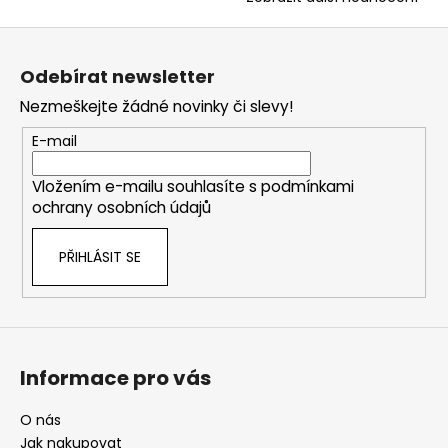
Z
á
Odebírat newsletter
p
Nezmeškejte žádné novinky či slevy!
a
t
E-mail
í
Vložením e-mailu souhlasíte s
podmínkami
ochrany osobních údajů
PŘIHLÁSIT SE
Informace pro vás
O nás
Jak nakupovat