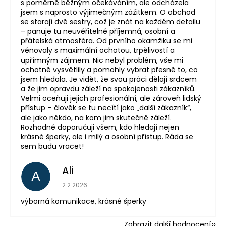
s poměrně běžným očekáváním, ale odcházela
jsem s naprosto výjimečným zážitkem. O obchod
se starají dvě sestry, což je znát na každém detailu
– panuje tu neuvěřitelně příjemná, osobní a
přátelská atmosféra. Od prvního okamžiku se mi
věnovaly s maximální ochotou, trpělivostí a
upřímným zájmem. Nic nebyl problém, vše mi
ochotně vysvětlily a pomohly vybrat přesně to, co
jsem hledala. Je vidět, že svou práci dělají srdcem
a že jim opravdu záleží na spokojenosti zákazníků.
Velmi oceňuji jejich profesionální, ale zároveň lidský
přístup – člověk se tu necítí jako „další zákazník“,
ale jako někdo, na kom jim skutečně záleží.
Rozhodně doporučuji všem, kdo hledají nejen
krásné šperky, ale i milý a osobní přístup. Ráda se
sem budu vracet!
Ali
A
Hodnocení obchodu je 5 z 5 hvězdiček.
2.2.2026
výborná komunikace, krásné šperky
Zobrazit další hodnocení