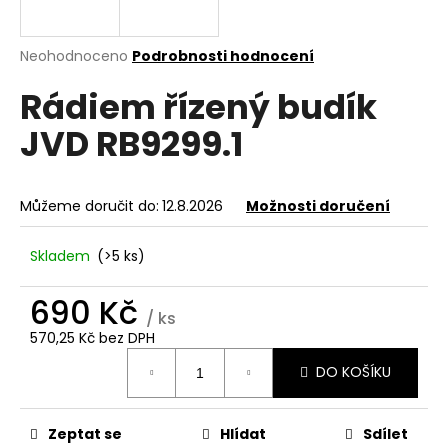
a
j
Průměrné
Neohodnoceno
Podrobnosti hodnocení
í
hodnocení
Rádiem řízený budík
produktu
t
je
?
JVD RB9299.1
0,0
z
5
hvězdiček.
Můžeme doručit do:
12.8.2026
Možnosti doručení
HLEDAT
Skladem
(>5 ks)
690 Kč
D
/ ks
o
570,25 Kč bez DPH
Měrná
p
DO KOŠÍKU
cena:
o
r
u
Zeptat se
Hlídat
Sdílet