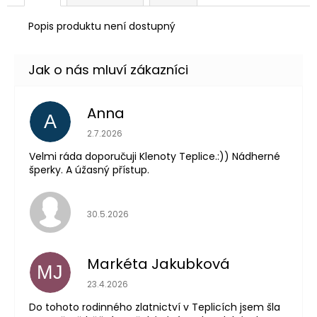
Popis produktu není dostupný
Anna
A
Hodnocení obchodu je 5 z 5 hvězdiček.
2.7.2026
Velmi ráda doporučuji Klenoty Teplice.:)) Nádherné
šperky. A úžasný přístup.
Hodnocení obchodu je 5 z 5 hvězdiček.
30.5.2026
Markéta Jakubková
MJ
Hodnocení obchodu je 5 z 5 hvězdiček.
23.4.2026
Do tohoto rodinného zlatnictví v Teplicích jsem šla