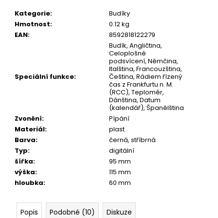
č
u
Kategorie
:
Budíky
j
Hmotnost
:
0.12 kg
e
EAN
:
8592818122279
m
Budík, Angličtina,
e
Celoplošné
podsvícení, Němčina,
Italština, Francouzština,
Speciální funkce
:
Čeština, Rádiem řízený
čas z Frankfurtu n. M.
(RCC), Teploměr,
Dánština, Datum
(kalendář), Španělština
Zvonění
:
Pípání
Materiál
:
plast
Barva
:
černá, stříbrná
Typ
:
digitální
šířka
:
95 mm
výška
:
115 mm
hloubka
:
60 mm
Popis
Podobné (10)
Diskuze