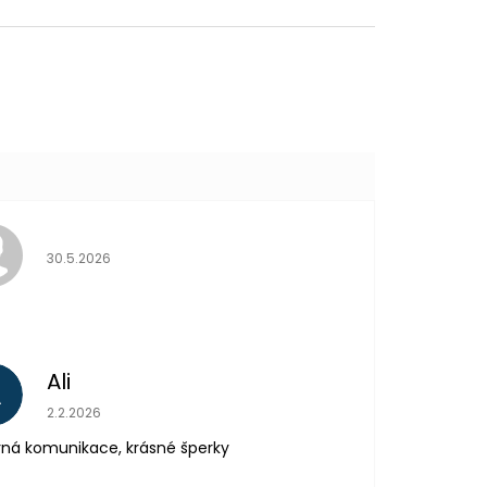
Hodnocení obchodu je 5 z 5 hvězdiček.
30.5.2026
Ali
A
Hodnocení obchodu je 5 z 5 hvězdiček.
2.2.2026
ná komunikace, krásné šperky