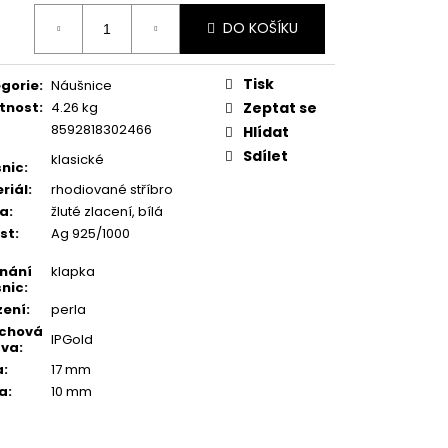
ná
DO KOŠÍKU
:
Tisk
gorie
:
Náušnice
tnost
:
4.26 kg
Zeptat se
8592818302466
Hlídat
Sdílet
klasické
nic
:
riál
:
rhodiované stříbro
va
:
žluté zlacení, bílá
st
:
Ag 925/1000
nání
klapka
nic
:
zení
:
perla
rchová
IPGold
ava
:
a
:
17 mm
a
:
10 mm