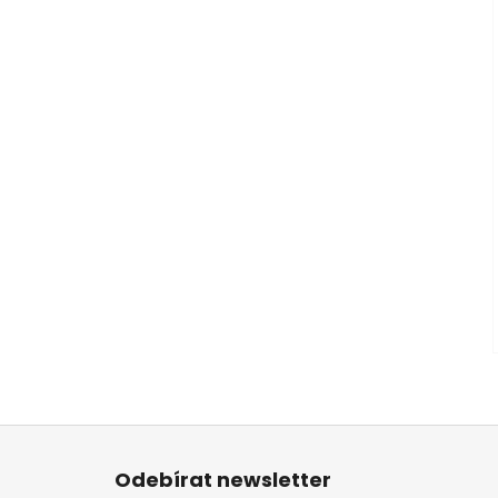
Z
á
Odebírat newsletter
p