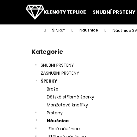
K
Přejít
na
o
SNUBNÍ PRSTENY
obsah
Zpět
Zpět
š
do
do
í
Domů
ŠPERKY
Náušnice
Náušnice S
k
obchodu
obchodu
P
o
Kategorie
Přeskočit
s
kategorie
t
SNUBNÍ PRSTENY
r
ZÁSNUBNÍ PRSTENY
a
ŠPERKY
n
Brože
n
Dětské stříbrné šperky
í
Manžetové knoflíky
p
Prsteny
a
Náušnice
n
Zlaté náušnice
e
Stříbrné náušnice