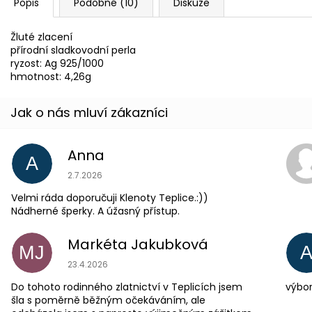
Popis
Podobné (10)
Diskuze
Žluté zlacení
přírodní sladkovodní perla
ryzost: Ag 925/1000
hmotnost: 4,26g
Anna
A
Hodnocení obchodu je 5 z 5 hvězdiček.
2.7.2026
Velmi ráda doporučuji Klenoty Teplice.:))
Nádherné šperky. A úžasný přístup.
Markéta Jakubková
MJ
Hodnocení obchodu je 5 z 5 hvězdiček.
23.4.2026
Do tohoto rodinného zlatnictví v Teplicích jsem
výbor
šla s poměrně běžným očekáváním, ale