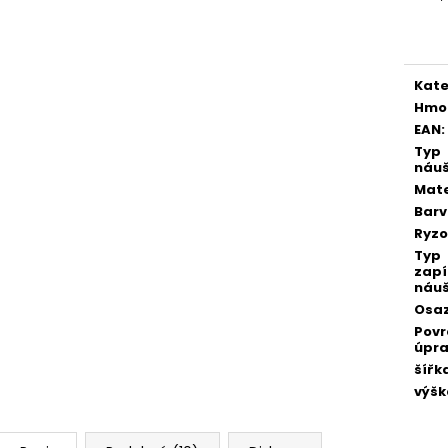
Měr
cena
Kate
Hmo
EAN
:
Typ
náuš
Mate
Bar
Ryzo
Typ
zapí
náuš
Osa
Pov
úpr
šířk
výšk