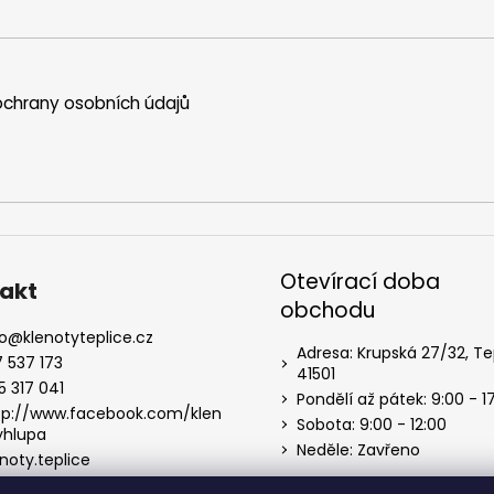
chrany osobních údajů
Otevírací doba
akt
obchodu
o
@
klenotyteplice.cz
Adresa: Krupská 27/32, Te
7 537 173
41501
5 317 041
Pondělí až pátek: 9:00 - 1
tp://www.facebook.com/klen
Sobota: 9:00 - 12:00
yhlupa
Neděle: Zavřeno
noty.teplice