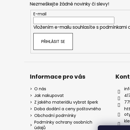
Nezmeškejte žádné novinky či slevy!
a
t
E-mail
í
Vložením e-mailu souhlasíte s
podmínkami o
PŘIHLÁSIT SE
Informace pro vás
Kont
O nás
inf
Jak nakupovat
41
Z jakého materiálu vybrat šperk
77
Doba dodání a ceny poštovného
ht
ot
Obchodní podmínky
kle
Podmínky ochrany osobních
údajů