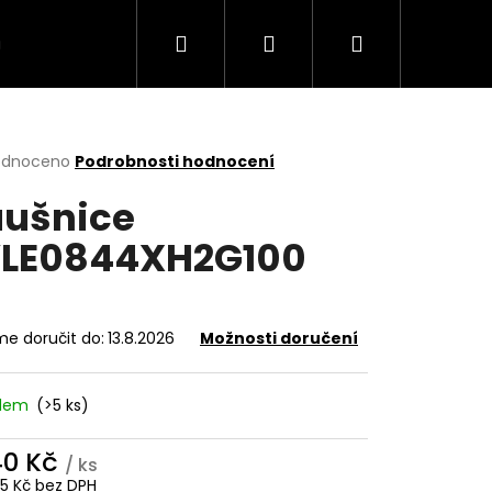
Hledat
Přihlášení
Nákupní
VÍCE
košík
rné
odnoceno
Podrobnosti hodnocení
cení
ušnice
ktu
LE0844XH2G100
ček.
e doručit do:
13.8.2026
Možnosti doručení
adem
(>5 ks)
140 Kč
/ ks
15 Kč bez DPH