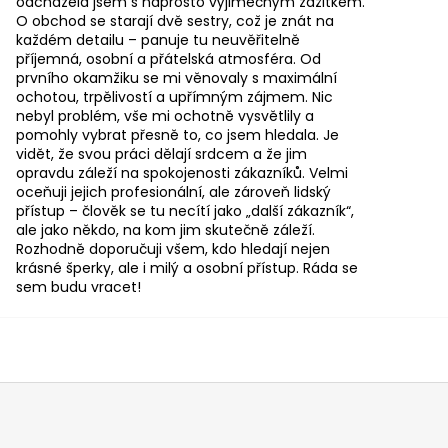
odcházela jsem s naprosto výjimečným zážitkem.
O obchod se starají dvě sestry, což je znát na
každém detailu – panuje tu neuvěřitelně
příjemná, osobní a přátelská atmosféra. Od
prvního okamžiku se mi věnovaly s maximální
ochotou, trpělivostí a upřímným zájmem. Nic
nebyl problém, vše mi ochotně vysvětlily a
pomohly vybrat přesně to, co jsem hledala. Je
vidět, že svou práci dělají srdcem a že jim
opravdu záleží na spokojenosti zákazníků. Velmi
oceňuji jejich profesionální, ale zároveň lidský
přístup – člověk se tu necítí jako „další zákazník“,
ale jako někdo, na kom jim skutečně záleží.
Rozhodně doporučuji všem, kdo hledají nejen
krásné šperky, ale i milý a osobní přístup. Ráda se
sem budu vracet!