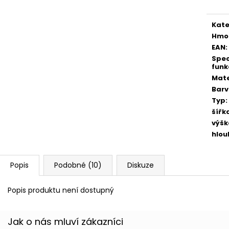
Kate
Hmo
EAN
:
Spec
funk
Mate
Bar
Typ
:
šířk
výšk
hlou
Popis
Podobné (10)
Diskuze
Popis produktu není dostupný