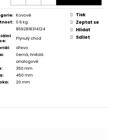
Tisk
gorie
:
Kovové
tnost
:
0.6 kg
Zeptat se
8592818314124
Hlídat
iální
Sdílet
Plynulý chod
ce
:
riál
:
dřevo
va
:
černá, hnědá
analogové
a
:
350 mm
a
:
450 mm
bka
:
20 mm