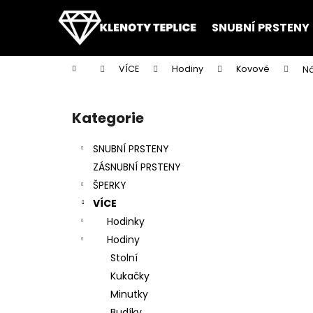
K
Přejít
na
o
SNUBNÍ PRSTENY
obsah
Zpět
Zpět
š
do
do
í
Domů
VÍCE
Hodiny
Kovové
Ná
k
obchodu
obchodu
P
o
Kategorie
Přeskočit
s
kategorie
t
SNUBNÍ PRSTENY
r
ZÁSNUBNÍ PRSTENY
a
ŠPERKY
n
VÍCE
n
Hodinky
í
Hodiny
p
Stolní
a
Kukačky
n
Minutky
e
Budíky