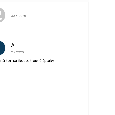
Hodnocení obchodu je 5 z 5 hvězdiček.
30.5.2026
Ali
A
Hodnocení obchodu je 5 z 5 hvězdiček.
2.2.2026
ná komunikace, krásné šperky