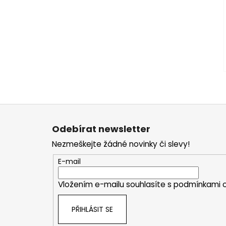
Z
á
Odebírat newsletter
p
Nezmeškejte žádné novinky či slevy!
a
t
E-mail
í
Vložením e-mailu souhlasíte s
podmínkami o
PŘIHLÁSIT SE