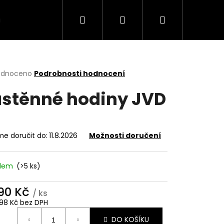
Hledat
Přihlášení
Nákupní
VÍCE
košík
rné
odnoceno
Podrobnosti hodnocení
cení
stěnné hodiny JVD
ktu
e doručit do:
11.8.2026
Možnosti doručení
ček.
adem
(>5 ks)
890 Kč
/ ks
1,98 Kč bez DPH
ná
DO KOŠÍKU
: