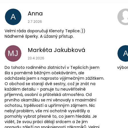
Anna
A
Hodnocení obchodu je 5 z 5 hvězdiček.
2.7.2026
Velmi ráda doporučuji Klenoty Teplice.:))
Nádherné šperky. A úžasný přístup.
Markéta Jakubková
MJ
Hodnocení obchodu je 5 z 5 hvězdiček.
23.4.2026
Do tohoto rodinného zlatnictví v Teplicích jsem
výbor
šla s poměrně běžným očekáváním, ale
odcházela jsem s naprosto výjimečným zážitkem.
O obchod se starají dvě sestry, což je znát na
každém detailu – panuje tu neuvěřitelně
příjemná, osobní a přátelská atmosféra. Od
prvního okamžiku se mi věnovaly s maximální
ochotou, trpělivostí a upřímným zájmem. Nic
nebyl problém, vše mi ochotně vysvětlily a
pomohly vybrat přesně to, co jsem hledala. Je
vidět, že svou práci dělají srdcem a že jim
opravdu záleží na spokojenosti zákazníků. Velmi