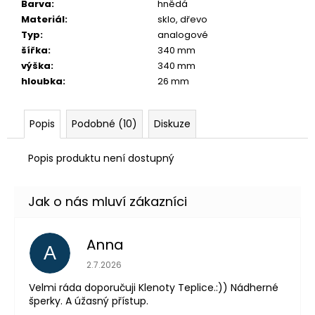
č
Barva
:
hnědá
u
Materiál
:
sklo, dřevo
j
Typ
:
analogové
e
šířka
:
340 mm
m
výška
:
340 mm
e
hloubka
:
26 mm
Popis
Podobné (10)
Diskuze
Popis produktu není dostupný
Anna
A
Hodnocení obchodu je 5 z 5 hvězdiček.
2.7.2026
Velmi ráda doporučuji Klenoty Teplice.:)) Nádherné
šperky. A úžasný přístup.