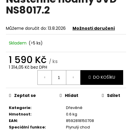
je
a
NS8017.2
0,0
z
j
5
í
hvězdiček.
Můžeme doručit do:
13.8.2026
Možnosti doručení
t
?
Skladem
(>5 ks)
1 590 Kč
/ ks
1 314,05 Kč bez DPH
HLEDAT
Měrná
DO KOŠÍKU
cena:
D
Zeptat se
Hlídat
Sdílet
o
p
Kategorie
:
Dřevěné
o
Hmotnost
:
0.6 kg
r
EAN
:
8592818150708
u
Speciální funkce
:
Plynulý chod