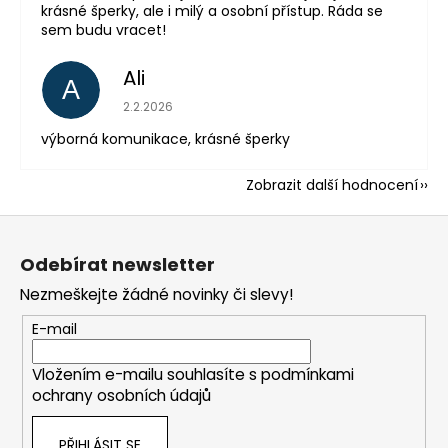
krásné šperky, ale i milý a osobní přístup. Ráda se
sem budu vracet!
Ali
A
Hodnocení obchodu je 5 z 5 hvězdiček.
2.2.2026
výborná komunikace, krásné šperky
Zobrazit další hodnocení
Z
á
Odebírat newsletter
p
Nezmeškejte žádné novinky či slevy!
a
t
E-mail
í
Vložením e-mailu souhlasíte s
podmínkami
ochrany osobních údajů
PŘIHLÁSIT SE