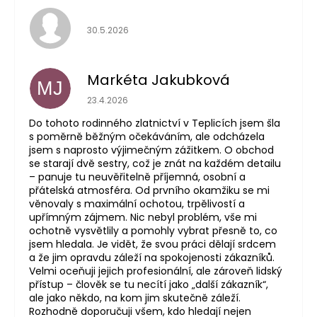
Hodnocení obchodu je 5 z 5 hvězdiček.
30.5.2026
Markéta Jakubková
MJ
Hodnocení obchodu je 5 z 5 hvězdiček.
23.4.2026
Do tohoto rodinného zlatnictví v Teplicích jsem šla
s poměrně běžným očekáváním, ale odcházela
jsem s naprosto výjimečným zážitkem. O obchod
se starají dvě sestry, což je znát na každém detailu
– panuje tu neuvěřitelně příjemná, osobní a
přátelská atmosféra. Od prvního okamžiku se mi
věnovaly s maximální ochotou, trpělivostí a
upřímným zájmem. Nic nebyl problém, vše mi
ochotně vysvětlily a pomohly vybrat přesně to, co
jsem hledala. Je vidět, že svou práci dělají srdcem
a že jim opravdu záleží na spokojenosti zákazníků.
Velmi oceňuji jejich profesionální, ale zároveň lidský
přístup – člověk se tu necítí jako „další zákazník“,
ale jako někdo, na kom jim skutečně záleží.
Rozhodně doporučuji všem, kdo hledají nejen