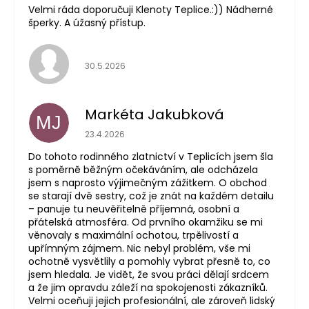
Velmi ráda doporučuji Klenoty Teplice.:)) Nádherné
šperky. A úžasný přístup.
Hodnocení obchodu je 5 z 5 hvězdiček.
30.5.2026
Markéta Jakubková
MJ
Hodnocení obchodu je 5 z 5 hvězdiček.
23.4.2026
Do tohoto rodinného zlatnictví v Teplicích jsem šla
s poměrně běžným očekáváním, ale odcházela
jsem s naprosto výjimečným zážitkem. O obchod
se starají dvě sestry, což je znát na každém detailu
– panuje tu neuvěřitelně příjemná, osobní a
přátelská atmosféra. Od prvního okamžiku se mi
věnovaly s maximální ochotou, trpělivostí a
upřímným zájmem. Nic nebyl problém, vše mi
ochotně vysvětlily a pomohly vybrat přesně to, co
jsem hledala. Je vidět, že svou práci dělají srdcem
a že jim opravdu záleží na spokojenosti zákazníků.
Velmi oceňuji jejich profesionální, ale zároveň lidský