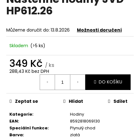
je
a
HP612.26
0,0
z
j
5
í
hvězdiček.
Můžeme doručit do:
13.8.2026
Možnosti doručení
t
?
Skladem
(>5 ks)
349 Kč
/ ks
288,43 Kč bez DPH
HLEDAT
Měrná
DO KOŠÍKU
cena:
D
Zeptat se
Hlídat
Sdílet
o
p
Kategorie
:
Hodiny
o
EAN
:
8592818069130
r
Speciální funkce
:
Plynulý chod
u
Barva
:
zlatá