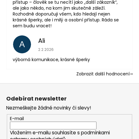
přístup – člověk se tu necítí jako „další zákazník“,
ale jako někdo, na kom jim skutečně záleží.
Rozhodně doporučuji všem, kdo hledají nejen
krásné šperky, ale i milý a osobní přístup. Ráda se
sem budu vracet!
Ali
A
Hodnocení obchodu je 5 z 5 hvězdiček.
2.2.2026
výborná komunikace, krásné šperky
Zobrazit další hodnocení
Z
á
Odebírat newsletter
p
Nezmeškejte žádné novinky či slevy!
a
t
E-mail
í
Vložením e-mailu souhlasíte s
podmínkami