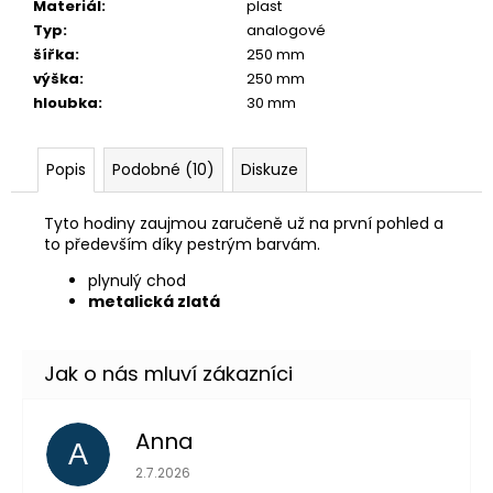
č
Materiál
:
plast
u
Typ
:
analogové
j
šířka
:
250 mm
e
výška
:
250 mm
m
hloubka
:
30 mm
e
Popis
Podobné (10)
Diskuze
Tyto hodiny zaujmou zaručeně už na první pohled a
to především díky pestrým barvám.
plynulý chod
metalická zlatá
Anna
A
Hodnocení obchodu je 5 z 5 hvězdiček.
2.7.2026