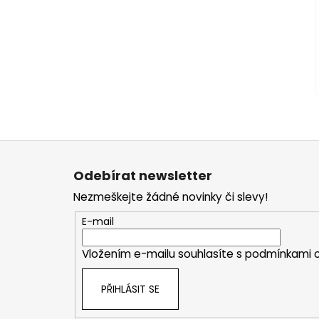
Z
á
Odebírat newsletter
p
Nezmeškejte žádné novinky či slevy!
a
t
E-mail
í
Vložením e-mailu souhlasíte s
podmínkami o
PŘIHLÁSIT SE