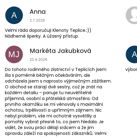
Anna
A
Hodnocení obchodu je 5 z 5 hvězdiček.
2.7.2026
Velmi ráda doporučuji Klenoty Teplice.:))
Nádherné šperky. A úžasný přístup.
Markéta Jakubková
MJ
Hodnocení obchodu je 5 z 5 hvězdiček.
23.4.2026
Do tohoto rodinného zlatnictví v Teplicích jsem
výbor
šla s poměrně běžným očekáváním, ale
odcházela jsem s naprosto výjimečným zážitkem.
O obchod se starají dvě sestry, což je znát na
každém detailu – panuje tu neuvěřitelně
příjemná, osobní a přátelská atmosféra. Od
prvního okamžiku se mi věnovaly s maximální
ochotou, trpělivostí a upřímným zájmem. Nic
nebyl problém, vše mi ochotně vysvětlily a
pomohly vybrat přesně to, co jsem hledala. Je
vidět, že svou práci dělají srdcem a že jim
opravdu záleží na spokojenosti zákazníků. Velmi