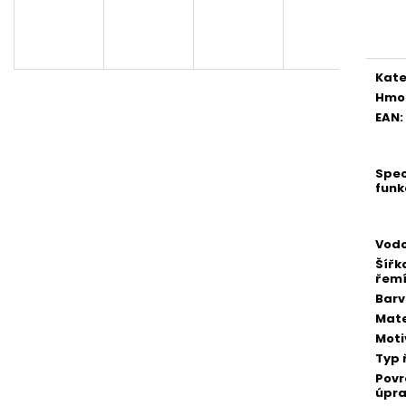
Měr
cena
Kate
Hmo
EAN
:
Spec
funk
Vodo
Šířk
řem
Bar
Mate
Moti
Typ 
Pov
úpr