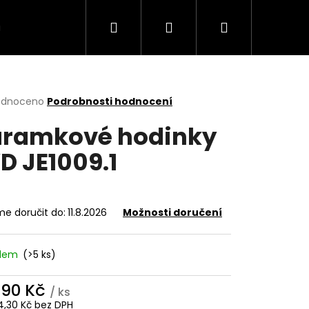
Hledat
Přihlášení
Nákupní
VÍCE
košík
rné
odnoceno
Podrobnosti hodnocení
cení
ramkové hodinky
ktu
D JE1009.1
ček.
e doručit do:
11.8.2026
Možnosti doručení
adem
(>5 ks)
490 Kč
/ ks
4,30 Kč bez DPH