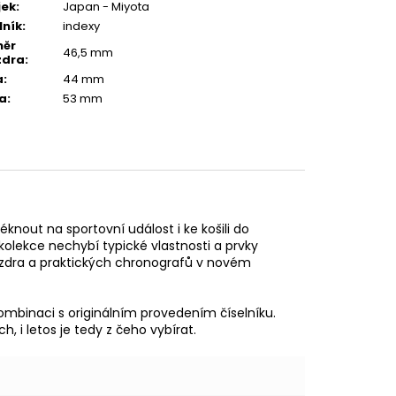
jek
:
Japan - Miyota
lník
:
indexy
měr
46,5 mm
zdra
:
a
:
44 mm
a
:
53 mm
éknout na sportovní událost i ke košili do
kolekce nechybí typické vlastnosti a prvky
zdra a praktických chronografů v novém
binaci s originálním provedením číselníku.
 i letos je tedy z čeho vybírat.