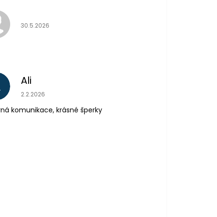
Hodnocení obchodu je 5 z 5 hvězdiček.
30.5.2026
Ali
A
Hodnocení obchodu je 5 z 5 hvězdiček.
2.2.2026
ná komunikace, krásné šperky