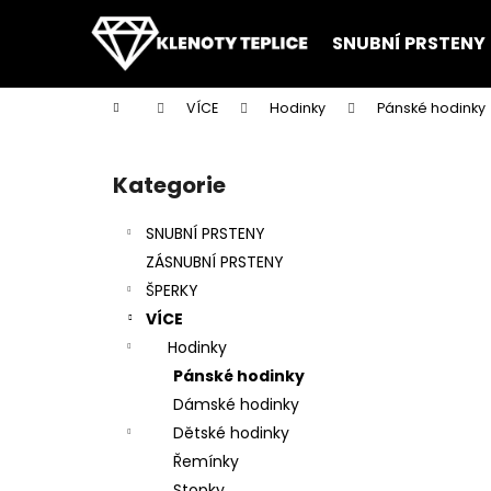
K
Přejít
na
o
SNUBNÍ PRSTENY
obsah
Zpět
Zpět
š
do
do
í
Domů
VÍCE
Hodinky
Pánské hodinky
k
obchodu
obchodu
P
o
Kategorie
Přeskočit
s
kategorie
t
SNUBNÍ PRSTENY
r
ZÁSNUBNÍ PRSTENY
a
ŠPERKY
n
VÍCE
n
Hodinky
í
Pánské hodinky
p
Dámské hodinky
a
Dětské hodinky
n
Řemínky
e
Stopky