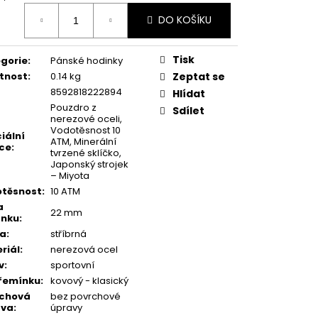
ná
DO KOŠÍKU
:
Tisk
gorie
:
Pánské hodinky
tnost
:
0.14 kg
Zeptat se
8592818222894
Hlídat
Pouzdro z
Sdílet
nerezové oceli,
Vodotěsnost 10
iální
ATM, Minerální
ce
:
tvrzené sklíčko,
Japonský strojek
– Miyota
těsnost
:
10 ATM
a
22 mm
ínku
:
va
:
stříbrná
riál
:
nerezová ocel
v
:
sportovní
řemínku
:
kovový - klasický
rchová
bez povrchové
ava
:
úpravy