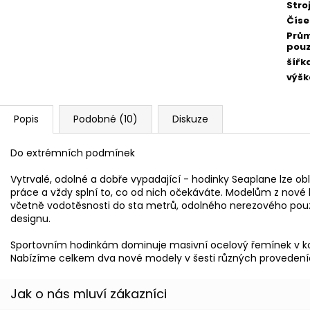
Stro
Číse
Prů
pou
šířk
výšk
Popis
Podobné (10)
Diskuze
Do extrémních podmínek
Vytrvalé, odolné a dobře vypadající - hodinky Seaplane lze obl
práce a vždy splní to, co od nich očekáváte. Modelům z nové 
včetně vodotěsnosti do sta metrů, odolného nerezového pou
designu.
Sportovním hodinkám dominuje masivní ocelový řemínek v kom
Nabízíme celkem dva nové modely v šesti různých provedeních,