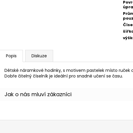
Pov
úpr
Prů
pou
Číse
šířk
výšk
Popis
Diskuze
Dětské náramkové hodinky, s motivem pastelek místo ruček a
Dobře čitelný číselník je ideální pro snadné učení se času.