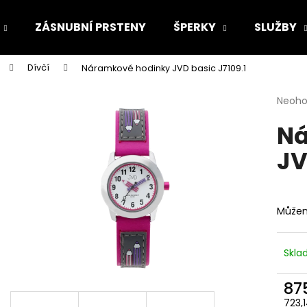
ZÁSNUBNÍ PRSTENY
ŠPERKY
SLUŽBY
Dívčí
Náramkové hodinky JVD basic J7109.1
Co potřebujete najít?
Průmě
Neoh
hodno
Ná
produ
HLEDAT
je
JV
0,0
z
5
Doporučujeme
hvězdi
Můžem
Skl
87
723,