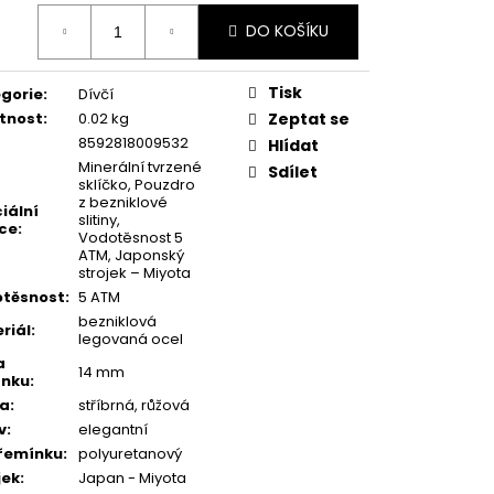
ná
DO KOŠÍKU
:
Tisk
gorie
:
Dívčí
tnost
:
0.02 kg
Zeptat se
8592818009532
Hlídat
Minerální tvrzené
Sdílet
sklíčko, Pouzdro
z bezniklové
iální
slitiny,
ce
:
Vodotěsnost 5
ATM, Japonský
strojek – Miyota
těsnost
:
5 ATM
bezniklová
riál
:
legovaná ocel
a
14 mm
ínku
:
va
:
stříbrná, růžová
v
:
elegantní
řemínku
:
polyuretanový
jek
:
Japan - Miyota