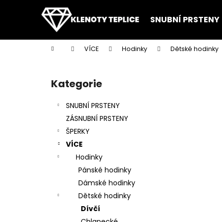
K
Přejít
na
o
SNUBNÍ PRSTENY
obsah
Zpět
Zpět
š
do
do
í
Domů
VÍCE
Hodinky
Dětské hodinky
k
obchodu
obchodu
P
o
Kategorie
Přeskočit
s
kategorie
t
SNUBNÍ PRSTENY
r
ZÁSNUBNÍ PRSTENY
a
ŠPERKY
n
VÍCE
n
Hodinky
í
Pánské hodinky
p
Dámské hodinky
a
Dětské hodinky
n
Dívčí
e
Chlapecké