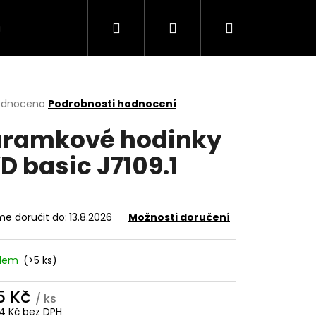
Hledat
Přihlášení
Nákupní
VÍCE
košík
rné
odnoceno
Podrobnosti hodnocení
cení
ramkové hodinky
ktu
D basic J7109.1
ček.
e doručit do:
13.8.2026
Možnosti doručení
adem
(>5 ks)
5 Kč
/ ks
14 Kč bez DPH