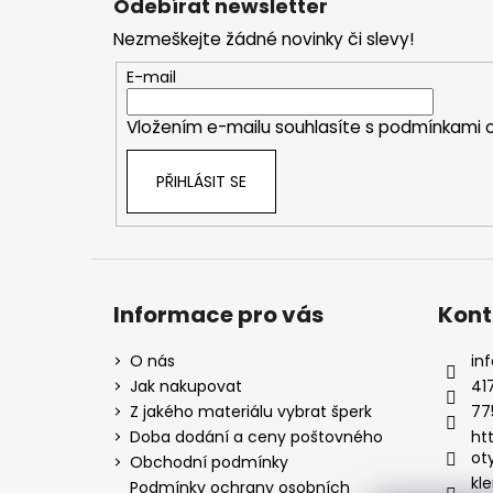
Odebírat newsletter
p
Nezmeškejte žádné novinky či slevy!
a
t
E-mail
í
Vložením e-mailu souhlasíte s
podmínkami o
PŘIHLÁSIT SE
Informace pro vás
Kont
O nás
inf
Jak nakupovat
41
Z jakého materiálu vybrat šperk
77
Doba dodání a ceny poštovného
ht
ot
Obchodní podmínky
kle
Podmínky ochrany osobních