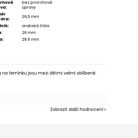
rchová
bez povrchové
ava
:
úpravy
měr
26,5 mm
zdra
:
lník
:
arabská čísla
a
:
26 mm
a
:
28.6 mm
 na řemínku jsou mezi dětmi velmi oblíbené.
Zobrazit další hodnocení