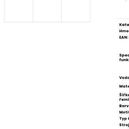
Měr
cena
Kate
Hmo
EAN
:
Spec
funk
Vodo
Mate
Šířk
řem
Bar
Moti
Typ 
Stro