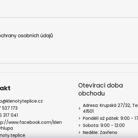
chrany osobních údajů
Otevírací doba
akt
obchodu
o
@
klenotyteplice.cz
Adresa: Krupská 27/32, Te
7 537 173
41501
5 317 041
Pondělí až pátek: 9:00 - 1
tp://www.facebook.com/klen
Sobota: 9:00 - 12:00
yhlupa
Neděle: Zavřeno
noty.teplice