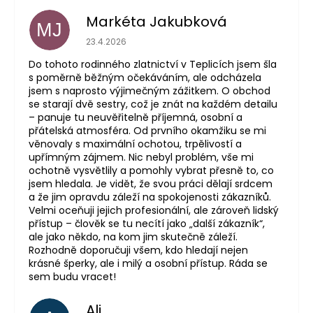
Markéta Jakubková
MJ
Hodnocení obchodu je 5 z 5 hvězdiček.
23.4.2026
Do tohoto rodinného zlatnictví v Teplicích jsem šla
s poměrně běžným očekáváním, ale odcházela
jsem s naprosto výjimečným zážitkem. O obchod
se starají dvě sestry, což je znát na každém detailu
– panuje tu neuvěřitelně příjemná, osobní a
přátelská atmosféra. Od prvního okamžiku se mi
věnovaly s maximální ochotou, trpělivostí a
upřímným zájmem. Nic nebyl problém, vše mi
ochotně vysvětlily a pomohly vybrat přesně to, co
jsem hledala. Je vidět, že svou práci dělají srdcem
a že jim opravdu záleží na spokojenosti zákazníků.
Velmi oceňuji jejich profesionální, ale zároveň lidský
přístup – člověk se tu necítí jako „další zákazník“,
ale jako někdo, na kom jim skutečně záleží.
Rozhodně doporučuji všem, kdo hledají nejen
krásné šperky, ale i milý a osobní přístup. Ráda se
sem budu vracet!
Ali