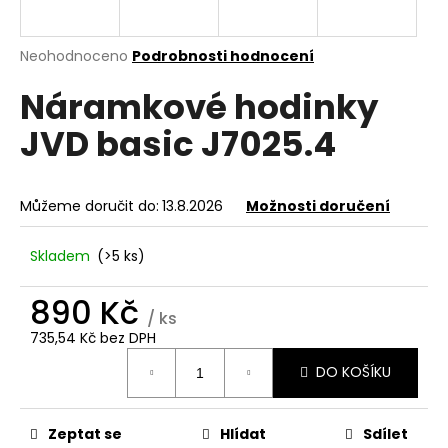
a
j
Průměrné
Neohodnoceno
Podrobnosti hodnocení
í
hodnocení
Náramkové hodinky
produktu
t
je
?
JVD basic J7025.4
0,0
z
5
hvězdiček.
Můžeme doručit do:
13.8.2026
Možnosti doručení
HLEDAT
Skladem
(>5 ks)
890 Kč
D
/ ks
o
735,54 Kč bez DPH
Měrná
p
DO KOŠÍKU
cena:
o
r
u
Zeptat se
Hlídat
Sdílet