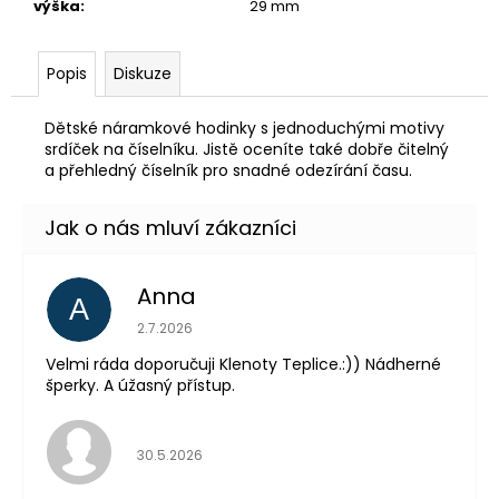
výška
:
29 mm
Popis
Diskuze
Dětské náramkové hodinky s jednoduchými motivy
srdíček na číselníku. Jistě oceníte také dobře čitelný
a přehledný číselník pro snadné odezírání času.
Anna
A
Hodnocení obchodu je 5 z 5 hvězdiček.
2.7.2026
Velmi ráda doporučuji Klenoty Teplice.:)) Nádherné
šperky. A úžasný přístup.
Hodnocení obchodu je 5 z 5 hvězdiček.
30.5.2026