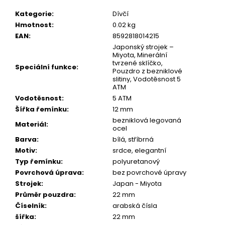
č
u
Kategorie
:
Dívčí
j
Hmotnost
:
0.02 kg
e
EAN
:
8592818014215
m
Japonský strojek –
e
Miyota, Minerální
tvrzené sklíčko,
Speciální funkce
:
Pouzdro z bezniklové
slitiny, Vodotěsnost 5
ATM
Vodotěsnost
:
5 ATM
Šířka řemínku
:
12 mm
bezniklová legovaná
Materiál
:
ocel
Barva
:
bílá, stříbrná
Motiv
:
srdce, elegantní
Typ řemínku
:
polyuretanový
Povrchová úprava
:
bez povrchové úpravy
Strojek
:
Japan - Miyota
Průměr pouzdra
:
22 mm
Číselník
:
arabská čísla
šířka
:
22 mm