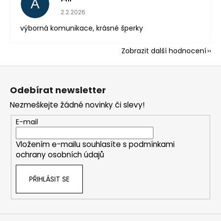
A
Hodnocení obchodu je 5 z 5 hvězdiček.
2.2.2026
výborná komunikace, krásné šperky
Zobrazit další hodnocení
Z
á
Odebírat newsletter
p
Nezmeškejte žádné novinky či slevy!
a
t
E-mail
í
Vložením e-mailu souhlasíte s
podmínkami
ochrany osobních údajů
PŘIHLÁSIT SE