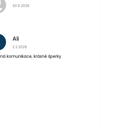
Hodnocení obchodu je 5 z 5 hvězdiček.
30.5.2026
Ali
A
Hodnocení obchodu je 5 z 5 hvězdiček.
2.2.2026
ná komunikace, krásné šperky