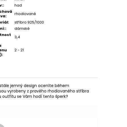
v:
:
had
rchová
rhodiované
ava
:
riál
:
stříbro 925/1000
ní:
:
dámské
tnost
3,4
a
enu
2 - 21
)
:
m stále jemný design oceníte během
 jsou vyrobeny z pravého rhodiovaného stříbra
mu outfitu se Vám hodí tento šperk?