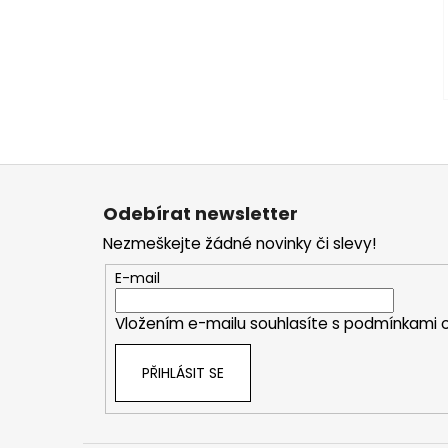
Z
á
Odebírat newsletter
p
Nezmeškejte žádné novinky či slevy!
a
t
E-mail
í
Vložením e-mailu souhlasíte s
podmínkami o
PŘIHLÁSIT SE