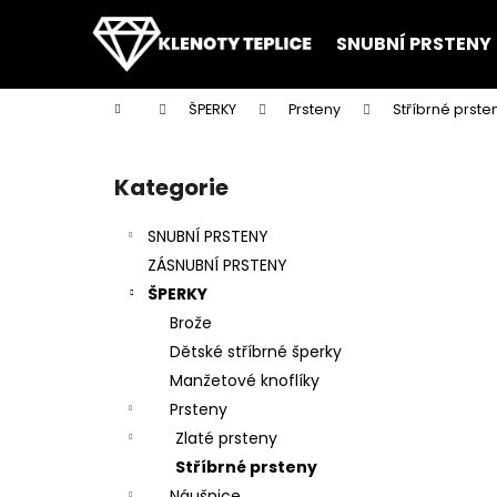
K
Přejít
na
o
SNUBNÍ PRSTENY
obsah
Zpět
Zpět
š
do
do
í
Domů
ŠPERKY
Prsteny
Stříbrné prste
k
obchodu
obchodu
P
o
Kategorie
Přeskočit
s
kategorie
t
SNUBNÍ PRSTENY
r
ZÁSNUBNÍ PRSTENY
a
ŠPERKY
n
Brože
n
Dětské stříbrné šperky
í
Manžetové knoflíky
p
Prsteny
a
Zlaté prsteny
n
Stříbrné prsteny
e
Náušnice