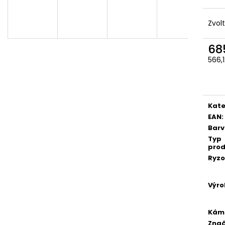
Zvol
68
566,
Měr
cena
Kate
EAN
:
Bar
Typ
prod
Ryzo
Výro
Kám
Zna