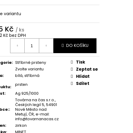
te variantu
5 Kč
/ ks
12 Kč bez DPH
ná
DO KOŠÍKU
:
Tisk
gorie
:
Stříbrné prsteny
Zvolte variantu
Zeptat se
va
:
bílá, stříbrná
Hlídat
Sdílet
prsten
uktu
:
st
:
Ag 925/1000
Továrna na čas s.r.o.,
Českých legií 5, 54901
bce:
:
Nové Město nad
Metují, ČR, e-mail:
info@tovarnanacas.cz
en
:
zirkon
čka
:
MINET