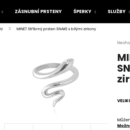
ZÁSNUBNÍ PRSTENY
ŠPERKY
SLUŽBY
ny
MINET Stříbrný prsten SNAKE s bílými zirkony
Co potřebujete najít?
Průmě
Neoh
hodno
MI
produ
HLEDAT
je
SN
0,0
z
zi
5
Doporučujeme
hvězdi
VELIK
Můžem
Možno