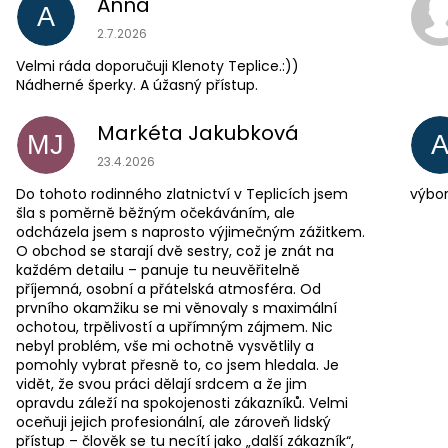
Anna
A
Hodnocení obchodu je 5 z 5 hvězdiček.
2.7.2026
Velmi ráda doporučuji Klenoty Teplice.:))
Nádherné šperky. A úžasný přístup.
Markéta Jakubková
MJ
Hodnocení obchodu je 5 z 5 hvězdiček.
23.4.2026
Do tohoto rodinného zlatnictví v Teplicích jsem
výbor
šla s poměrně běžným očekáváním, ale
odcházela jsem s naprosto výjimečným zážitkem.
O obchod se starají dvě sestry, což je znát na
každém detailu – panuje tu neuvěřitelně
příjemná, osobní a přátelská atmosféra. Od
prvního okamžiku se mi věnovaly s maximální
ochotou, trpělivostí a upřímným zájmem. Nic
nebyl problém, vše mi ochotně vysvětlily a
pomohly vybrat přesně to, co jsem hledala. Je
vidět, že svou práci dělají srdcem a že jim
opravdu záleží na spokojenosti zákazníků. Velmi
oceňuji jejich profesionální, ale zároveň lidský
přístup – člověk se tu necítí jako „další zákazník“,