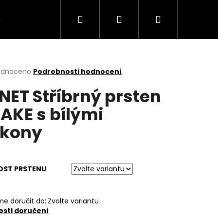
Hledat
Přihlášení
Nákupní
VÍCE
košík
rné
odnoceno
Podrobnosti hodnocení
cení
NET Stříbrný prsten
ktu
AKE s bílými
rkony
ček.
OST PRSTENU
e doručit do:
Zvolte variantu
sti doručení