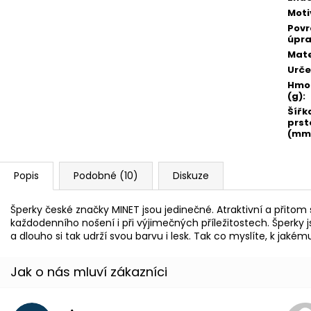
Moti
Pov
úpr
Mate
Urče
Hmo
(g)
:
Šířk
prst
(mm
Popis
Podobné (10)
Diskuze
Šperky české značky MINET jsou jedinečné. Atraktivní a přito
každodenního nošení i při výjimečných příležitostech. Šperky
a dlouho si tak udrží svou barvu i lesk. Tak co myslíte, k jaké