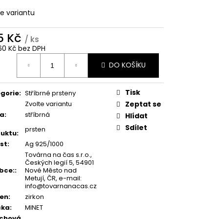
te variantu
5 Kč
/ ks
60 Kč bez DPH
ná
DO KOŠÍKU
:
Tisk
gorie
:
Stříbrné prsteny
Zvolte variantu
Zeptat se
va
:
stříbrná
Hlídat
Sdílet
prsten
uktu
:
st
:
Ag 925/1000
Továrna na čas s.r.o.,
Českých legií 5, 54901
bce:
:
Nové Město nad
Metují, ČR, e-mail:
info@tovarnanacas.cz
en
:
zirkon
čka
:
MINET
rchová