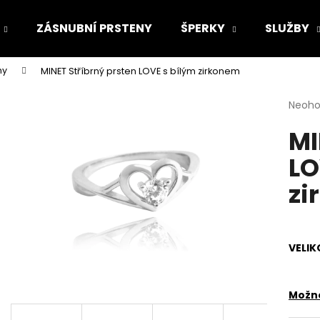
ZÁSNUBNÍ PRSTENY
ŠPERKY
SLUŽBY
ny
MINET Stříbrný prsten LOVE s bílým zirkonem
Co potřebujete najít?
Průmě
Neoh
hodno
MI
produ
HLEDAT
je
LO
0,0
z
zi
5
Doporučujeme
hvězdi
VELIK
Možno