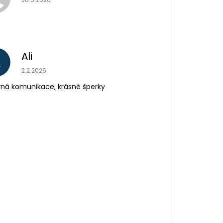
Ali
A
Hodnocení obchodu je 5 z 5 hvězdiček.
2.2.2026
ná komunikace, krásné šperky