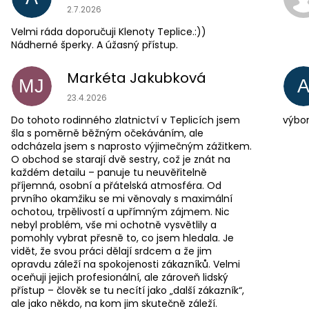
Hodnocení obchodu je 5 z 5 hvězdiček.
2.7.2026
Velmi ráda doporučuji Klenoty Teplice.:))
Nádherné šperky. A úžasný přístup.
Markéta Jakubková
MJ
Hodnocení obchodu je 5 z 5 hvězdiček.
23.4.2026
Do tohoto rodinného zlatnictví v Teplicích jsem
výbor
šla s poměrně běžným očekáváním, ale
odcházela jsem s naprosto výjimečným zážitkem.
O obchod se starají dvě sestry, což je znát na
každém detailu – panuje tu neuvěřitelně
příjemná, osobní a přátelská atmosféra. Od
prvního okamžiku se mi věnovaly s maximální
ochotou, trpělivostí a upřímným zájmem. Nic
nebyl problém, vše mi ochotně vysvětlily a
pomohly vybrat přesně to, co jsem hledala. Je
vidět, že svou práci dělají srdcem a že jim
opravdu záleží na spokojenosti zákazníků. Velmi
oceňuji jejich profesionální, ale zároveň lidský
přístup – člověk se tu necítí jako „další zákazník“,
ale jako někdo, na kom jim skutečně záleží.