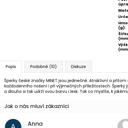
úpr
Mate
Urče
Hmo
(g)
:
Šířk
(mm
Výš
(mm
Popis
Podobné (10)
Diskuze
Šperky české značky MINET jsou jedinečné. Atraktivní a přito
každodenního nošení i při výjimečných příležitostech. Šperky
a dlouho si tak udrží svou barvu i lesk. Tak co myslíte, k jaké
Anna
A