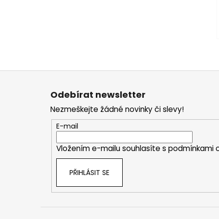
Z
á
Odebírat newsletter
p
Nezmeškejte žádné novinky či slevy!
a
t
E-mail
í
Vložením e-mailu souhlasíte s
podmínkami o
PŘIHLÁSIT SE