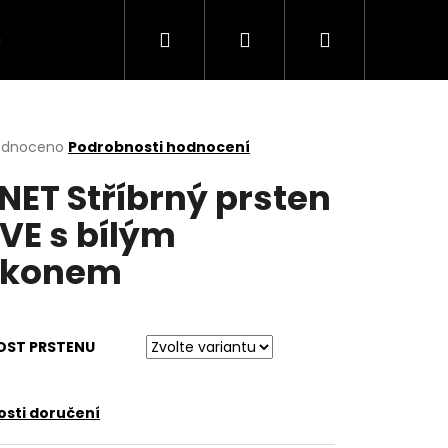
Hledat
Přihlášení
Nákupní
VÍCE
košík
rné
odnoceno
Podrobnosti hodnocení
cení
NET Stříbrný prsten
ktu
VE s bílým
rkonem
ček.
OST PRSTENU
sti doručení