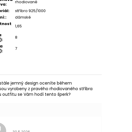
rhodiované
ava
:
riál
:
stříbro 925/1000
ní:
:
dámské
tnost
1,65
a
8
)
:
ka
7
)
:
m stále jemný design oceníte během
 jsou vyrobeny z pravého rhodiovaného stříbra
mu outfitu se Vám hodí tento šperk?
Hodnocení obchodu je 5 z 5 hvězdiček.
30.5.2026