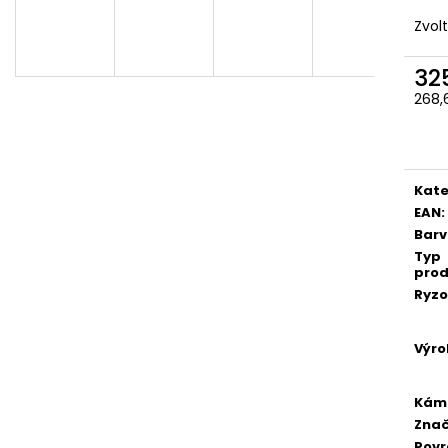
Zvol
32
268,
Měr
cena
Kate
EAN
:
Bar
Typ
prod
Ryzo
Výro
Kám
Zna
Pov