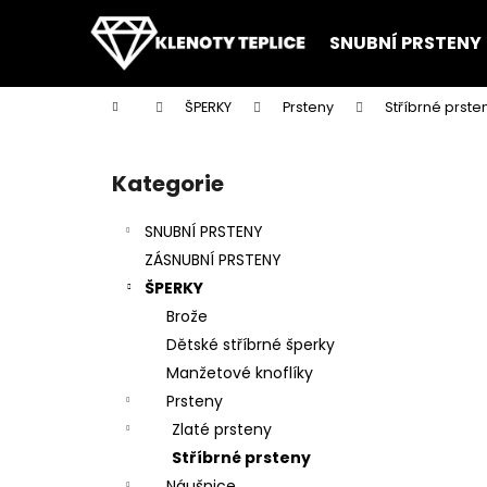
K
Přejít
na
o
SNUBNÍ PRSTENY
obsah
Zpět
Zpět
š
do
do
í
Domů
ŠPERKY
Prsteny
Stříbrné prste
k
obchodu
obchodu
P
o
Kategorie
Přeskočit
s
kategorie
t
SNUBNÍ PRSTENY
r
ZÁSNUBNÍ PRSTENY
a
ŠPERKY
n
Brože
n
Dětské stříbrné šperky
í
Manžetové knoflíky
p
Prsteny
a
Zlaté prsteny
n
Stříbrné prsteny
e
Náušnice