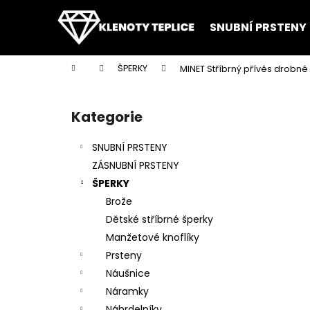
K
Přejít
na
o
SNUBNÍ PRSTENY
obsah
Zpět
Zpět
š
do
do
í
Domů
ŠPERKY
MINET Stříbrný přívěs drobn
k
obchodu
obchodu
P
o
Kategorie
Přeskočit
s
kategorie
t
SNUBNÍ PRSTENY
r
ZÁSNUBNÍ PRSTENY
a
ŠPERKY
n
Brože
n
Dětské stříbrné šperky
í
Manžetové knoflíky
p
Prsteny
a
Náušnice
n
Náramky
e
Náhrdelníky