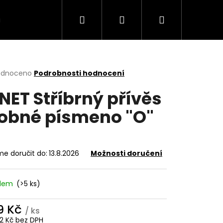
Hledat
Přihlášení
Nákupní
VÍCE
košík
rné
odnoceno
Podrobnosti hodnocení
cení
NET Stříbrný přívěs
ktu
obné písmeno "O"
ček.
e doručit do:
13.8.2026
Možnosti doručení
adem
(>5 ks)
9 Kč
/ ks
52 Kč bez DPH