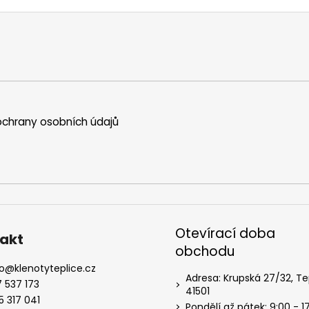
chrany osobních údajů
Otevírací doba
akt
obchodu
o
@
klenotyteplice.cz
Adresa: Krupská 27/32, Te
7 537 173
41501
5 317 041
Pondělí až pátek: 9:00 - 1