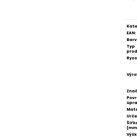
Měr
cena
Kate
EAN
:
Bar
Typ
prod
Ryzo
Výro
Zna
Pov
úpr
Mate
Urče
Šířk
(mm
Výš