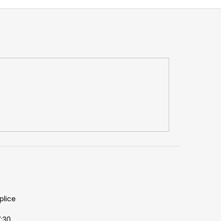
plice
7:30