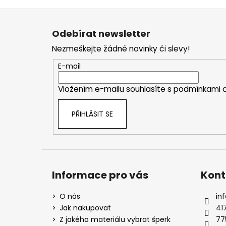
Z
á
Odebírat newsletter
p
Nezmeškejte žádné novinky či slevy!
a
t
E-mail
í
Vložením e-mailu souhlasíte s
podmínkami o
PŘIHLÁSIT SE
Informace pro vás
Kont
O nás
inf
Jak nakupovat
41
Z jakého materiálu vybrat šperk
77