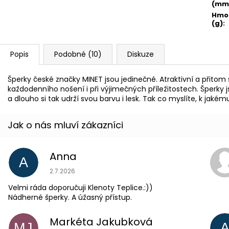
(mm
Hmo
(g)
:
Popis
Podobné (10)
Diskuze
Šperky české značky MINET jsou jedinečné. Atraktivní a přito
každodenního nošení i při výjimečných příležitostech. Šperky
a dlouho si tak udrží svou barvu i lesk. Tak co myslíte, k jaké
Anna
A
Hodnocení obchodu je 5 z 5 hvězdiček.
2.7.2026
Velmi ráda doporučuji Klenoty Teplice.:))
Nádherné šperky. A úžasný přístup.
Markéta Jakubková
MJ