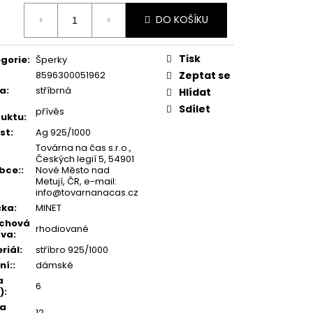
ná
DO KOŠÍKU
:
Tisk
gorie
:
Šperky
8596300051962
Zeptat se
va
:
stříbrná
Hlídat
Sdílet
přívěs
uktu
:
st
:
Ag 925/1000
Továrna na čas s.r.o.,
Českých legií 5, 54901
bce:
:
Nové Město nad
Metují, ČR, e-mail:
info@tovarnanacas.cz
čka
:
MINET
rchová
rhodiované
ava
:
riál
:
stříbro 925/1000
ní:
:
dámské
a
6
)
:
ka
12