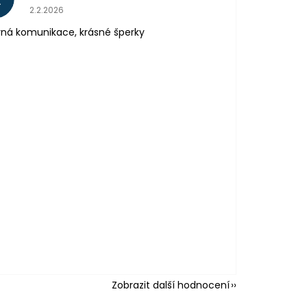
Hodnocení obchodu je 5 z 5 hvězdiček.
2.2.2026
ná komunikace, krásné šperky
Zobrazit další hodnocení