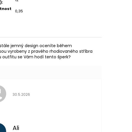
)
:
tnost
0,35
m stále jemný design oceníte během
 jsou vyrobeny z pravého rhodiovaného stříbra
mu outfitu se Vám hodí tento šperk?
Hodnocení obchodu je 5 z 5 hvězdiček.
30.5.2026
Ali
A