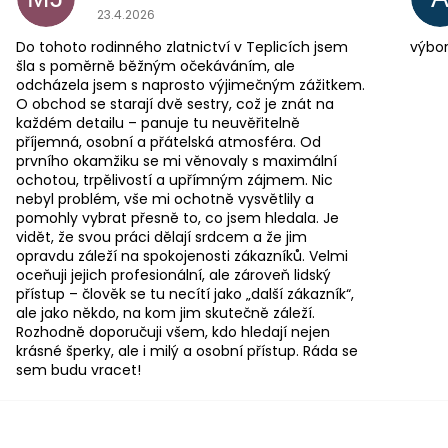
Hodnocení obchodu je 5 z 5 hvězdiček.
23.4.2026
Do tohoto rodinného zlatnictví v Teplicích jsem
výbor
šla s poměrně běžným očekáváním, ale
odcházela jsem s naprosto výjimečným zážitkem.
O obchod se starají dvě sestry, což je znát na
každém detailu – panuje tu neuvěřitelně
příjemná, osobní a přátelská atmosféra. Od
prvního okamžiku se mi věnovaly s maximální
ochotou, trpělivostí a upřímným zájmem. Nic
nebyl problém, vše mi ochotně vysvětlily a
pomohly vybrat přesně to, co jsem hledala. Je
vidět, že svou práci dělají srdcem a že jim
opravdu záleží na spokojenosti zákazníků. Velmi
oceňuji jejich profesionální, ale zároveň lidský
přístup – člověk se tu necítí jako „další zákazník“,
ale jako někdo, na kom jim skutečně záleží.
Rozhodně doporučuji všem, kdo hledají nejen
krásné šperky, ale i milý a osobní přístup. Ráda se
sem budu vracet!