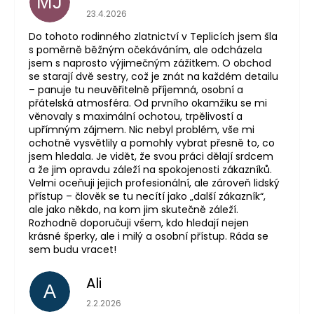
MJ
Hodnocení obchodu je 5 z 5 hvězdiček.
23.4.2026
Do tohoto rodinného zlatnictví v Teplicích jsem šla
s poměrně běžným očekáváním, ale odcházela
jsem s naprosto výjimečným zážitkem. O obchod
se starají dvě sestry, což je znát na každém detailu
– panuje tu neuvěřitelně příjemná, osobní a
přátelská atmosféra. Od prvního okamžiku se mi
věnovaly s maximální ochotou, trpělivostí a
upřímným zájmem. Nic nebyl problém, vše mi
ochotně vysvětlily a pomohly vybrat přesně to, co
jsem hledala. Je vidět, že svou práci dělají srdcem
a že jim opravdu záleží na spokojenosti zákazníků.
Velmi oceňuji jejich profesionální, ale zároveň lidský
přístup – člověk se tu necítí jako „další zákazník“,
ale jako někdo, na kom jim skutečně záleží.
Rozhodně doporučuji všem, kdo hledají nejen
krásné šperky, ale i milý a osobní přístup. Ráda se
sem budu vracet!
Ali
A
Hodnocení obchodu je 5 z 5 hvězdiček.
2.2.2026