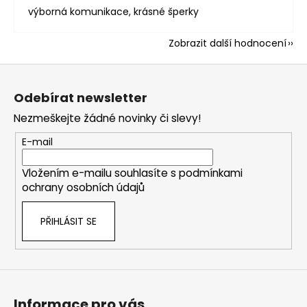
výborná komunikace, krásné šperky
Zobrazit další hodnocení
Z
á
Odebírat newsletter
p
Nezmeškejte žádné novinky či slevy!
a
t
E-mail
í
Vložením e-mailu souhlasíte s
podmínkami
ochrany osobních údajů
PŘIHLÁSIT SE
Informace pro vás