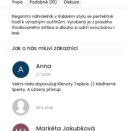
Popis
Podobné (10)
Diskuze
Elegantní náhrdelník v italském stylu se perfektně
hodí k výrazným outfitům. Vyrobený je z pravého
rhodiovaného stříbra a dlouho si udrží svou barvu i
lesk.
Anna
A
Hodnocení obchodu je 5 z 5 hvězdiček.
2.7.2026
Velmi ráda doporučuji Klenoty Teplice.:)) Nádherné
šperky. A úžasný přístup.
Hodnocení obchodu je 5 z 5 hvězdiček.
30.5.2026
Markéta Jakubková