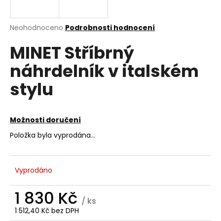
a
j
Průměrné
Neohodnoceno
Podrobnosti hodnocení
í
hodnocení
MINET Stříbrný
produktu
t
je
?
náhrdelník v italském
0,0
z
stylu
5
hvězdiček.
HLEDAT
Možnosti doručení
Položka byla vyprodána…
D
o
Vyprodáno
p
o
1 830 Kč
r
/ ks
u
1 512,40 Kč bez DPH
Měrná