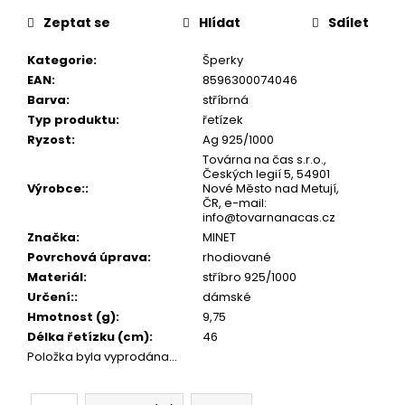
č
cena:
u
Zeptat se
Hlídat
Sdílet
j
e
Kategorie
:
Šperky
m
EAN
:
8596300074046
e
Barva
:
stříbrná
Typ produktu
:
řetízek
Ryzost
:
Ag 925/1000
Továrna na čas s.r.o.,
Českých legií 5, 54901
Výrobce:
:
Nové Město nad Metují,
ČR, e-mail:
info@tovarnanacas.cz
Značka
:
MINET
Povrchová úprava
:
rhodiované
Materiál
:
stříbro 925/1000
Určení:
:
dámské
Hmotnost (g)
:
9,75
Délka řetízku (cm)
:
46
Položka byla vyprodána…