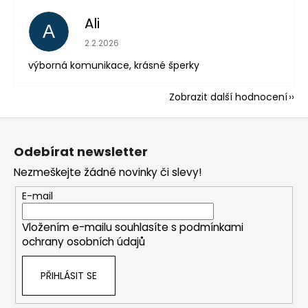
Ali
A
Hodnocení obchodu je 5 z 5 hvězdiček.
2.2.2026
výborná komunikace, krásné šperky
Zobrazit další hodnocení
Z
á
Odebírat newsletter
p
Nezmeškejte žádné novinky či slevy!
a
t
E-mail
í
Vložením e-mailu souhlasíte s
podmínkami
ochrany osobních údajů
PŘIHLÁSIT SE