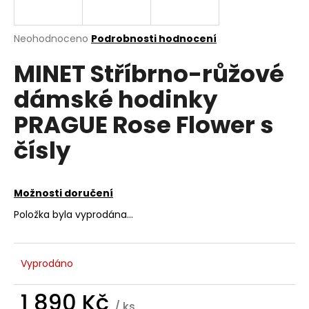
a
j
Průměrné
Neohodnoceno
Podrobnosti hodnocení
í
hodnocení
MINET Stříbrno-růžové
produktu
t
je
?
dámské hodinky
0,0
z
PRAGUE Rose Flower s
5
hvězdiček.
čísly
HLEDAT
Možnosti doručení
Položka byla vyprodána…
D
o
p
o
Vyprodáno
r
u
1 890 Kč
/ ks