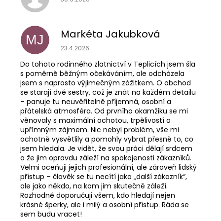
Markéta Jakubková
MJ
Hodnocení obchodu je 5 z 5 hvězdiček.
23.4.2026
Do tohoto rodinného zlatnictví v Teplicích jsem šla
s poměrně běžným očekáváním, ale odcházela
jsem s naprosto výjimečným zážitkem. O obchod
se starají dvě sestry, což je znát na každém detailu
– panuje tu neuvěřitelně příjemná, osobní a
přátelská atmosféra. Od prvního okamžiku se mi
věnovaly s maximální ochotou, trpělivostí a
upřímným zájmem. Nic nebyl problém, vše mi
ochotně vysvětlily a pomohly vybrat přesně to, co
jsem hledala. Je vidět, že svou práci dělají srdcem
a že jim opravdu záleží na spokojenosti zákazníků.
Velmi oceňuji jejich profesionální, ale zároveň lidský
přístup – člověk se tu necítí jako „další zákazník“,
ale jako někdo, na kom jim skutečně záleží.
Rozhodně doporučuji všem, kdo hledají nejen
krásné šperky, ale i milý a osobní přístup. Ráda se
sem budu vracet!