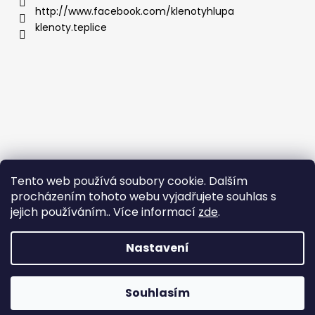
http://www.facebook.com/klenotyhlupa
klenoty.teplice
Tento web používá soubory cookie. Dalším
procházením tohoto webu vyjadřujete souhlas s
jejich používáním.. Více informací
zde
.
Nastavení
Vytvořil Shoptet
Copyright 2026
Klenoty Teplice
. Všechna práva
Souhlasím
vyhrazena.