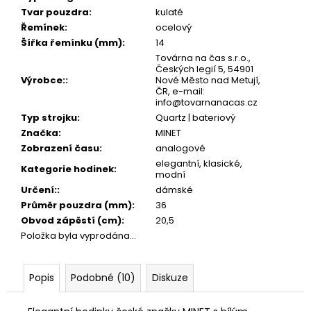
Tvar pouzdra
:
kulaté
Řemínek
:
ocelový
Šířka řemínku (mm)
:
14
Továrna na čas s.r.o.,
Českých legií 5, 54901
Výrobce:
:
Nové Město nad Metují,
ČR, e-mail:
info@tovarnanacas.cz
Typ strojku
:
Quartz | bateriový
Značka
:
MINET
Zobrazení času
:
analogové
elegantní, klasické,
Kategorie hodinek
:
modní
Určení:
:
dámské
Průměr pouzdra (mm)
:
36
Obvod zápěstí (cm)
:
20,5
Položka byla vyprodána…
Popis
Podobné (10)
Diskuze