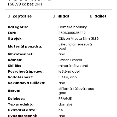
č
1 561,98 Kč bez DPH
u
Měrná
j
cena:
Zeptat se
Hlídat
Sdílet
e
m
Kategorie
:
Dámské hodinky
e
EAN
:
8596300035832
Strojek
:
Citizen Miyota Slim GL36
ušlechtilá nerezová
Materiál pouzdra
:
ocel
Vlhkotěsnost
:
ano
Kámen
:
Czech Crystal
Sklíčko
:
minerální tvrzené
Povrchová úprava
:
leštěná ocel
Vodotěsnost
:
5 ATM, ano
Sekundová ručička
:
ano
stříbrná, růžová, rose
Barva
:
gold
Kolekce:
:
PRAGUE
Typ produktu
:
dámské
Ukazatel data
:
ne
Hypoalergenní
:
ano