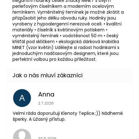
Elegantní hodinky české značky MINET s bílým
perleťovým číselníkem a moderním ocelovým
řemínkem. Vyměnitelný řemínek je možné zkrátit a
přizpůsobit jeho délku obvodu ruky. Hodinky jsou
vyrobeny z hypoalergenní nerezové oceli. • kvalitní
materiály • číselník s květinovým potiskem •
vyměnitelný řemínek • vodotěsnost 50 m • český
křišťál pod sklíčkem • ekologická dárková krabička
MINET (vzor květin) Udělejte si radost hodinkami s
jednoduchým nadčasovým designem, které jsou
perfektní volbou pro každou příležitost.
Anna
A
Hodnocení obchodu je 5 z 5 hvězdiček.
2.7.2026
Velmi ráda doporučuji Klenoty Teplice.:)) Nádherné
šperky. A úžasný přístup.
Hodnocení obchodu je 5 z 5 hvězdiček.
30.5.2026