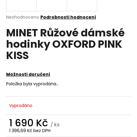
a
j
Průměrné
Neohodnoceno
Podrobnosti hodnocení
í
hodnocení
MINET Růžové dámské
produktu
t
je
?
hodinky OXFORD PINK
0,0
z
KISS
5
hvězdiček.
HLEDAT
Možnosti doručení
Položka byla vyprodána…
D
o
Vyprodáno
p
o
1 690 Kč
r
/ ks
u
1 396,69 Kč bez DPH
Měrná