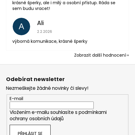
krásné šperky, ale i milý a osobní přístup. Ráda se
sem budu vracet!
Ali
A
Hodnocení obchodu je 5 z 5 hvězdiček.
2.2.2026
výborná komunikace, krásné šperky
Zobrazit další hodnocení
Z
á
Odebírat newsletter
p
Nezmeškejte žádné novinky či slevy!
a
t
E-mail
í
Vložením e-mailu souhlasíte s
podmínkami
ochrany osobních údajů
PŘIHLÁSIT SE