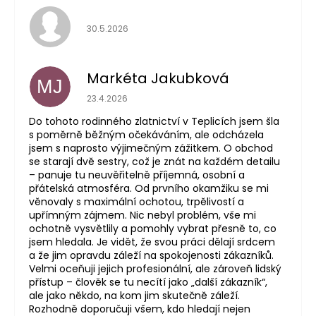
Hodnocení obchodu je 5 z 5 hvězdiček.
30.5.2026
Markéta Jakubková
MJ
Hodnocení obchodu je 5 z 5 hvězdiček.
23.4.2026
Do tohoto rodinného zlatnictví v Teplicích jsem šla
s poměrně běžným očekáváním, ale odcházela
jsem s naprosto výjimečným zážitkem. O obchod
se starají dvě sestry, což je znát na každém detailu
– panuje tu neuvěřitelně příjemná, osobní a
přátelská atmosféra. Od prvního okamžiku se mi
věnovaly s maximální ochotou, trpělivostí a
upřímným zájmem. Nic nebyl problém, vše mi
ochotně vysvětlily a pomohly vybrat přesně to, co
jsem hledala. Je vidět, že svou práci dělají srdcem
a že jim opravdu záleží na spokojenosti zákazníků.
Velmi oceňuji jejich profesionální, ale zároveň lidský
přístup – člověk se tu necítí jako „další zákazník“,
ale jako někdo, na kom jim skutečně záleží.
Rozhodně doporučuji všem, kdo hledají nejen