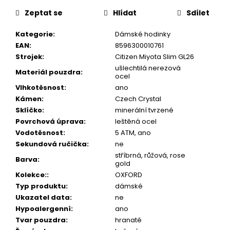
č
cena:
u
Zeptat se
Hlídat
Sdílet
j
e
Kategorie
:
Dámské hodinky
m
EAN
:
8596300010761
e
Strojek
:
Citizen Miyota Slim GL26
ušlechtilá nerezová
Materiál pouzdra
:
ocel
Vlhkotěsnost
:
ano
Kámen
:
Czech Crystal
Sklíčko
:
minerální tvrzené
Povrchová úprava
:
leštěná ocel
Vodotěsnost
:
5 ATM, ano
Sekundová ručička
:
ne
stříbrná, růžová, rose
Barva
:
gold
Kolekce:
:
OXFORD
Typ produktu
:
dámské
Ukazatel data
:
ne
Hypoalergenní
:
ano
Tvar pouzdra
:
hranaté