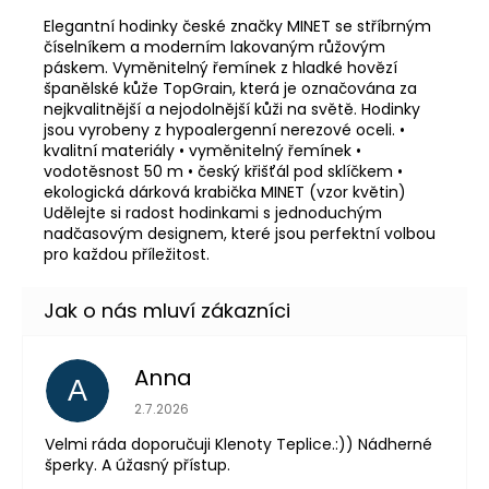
Elegantní hodinky české značky MINET se stříbrným
číselníkem a moderním lakovaným růžovým
páskem. Vyměnitelný řemínek z hladké hovězí
španělské kůže TopGrain, která je označována za
nejkvalitnější a nejodolnější kůži na světě. Hodinky
jsou vyrobeny z hypoalergenní nerezové oceli. •
kvalitní materiály • vyměnitelný řemínek •
vodotěsnost 50 m • český křišťál pod sklíčkem •
ekologická dárková krabička MINET (vzor květin)
Udělejte si radost hodinkami s jednoduchým
nadčasovým designem, které jsou perfektní volbou
pro každou příležitost.
Anna
A
Hodnocení obchodu je 5 z 5 hvězdiček.
2.7.2026
Velmi ráda doporučuji Klenoty Teplice.:)) Nádherné
šperky. A úžasný přístup.