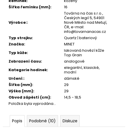
Řemínek
:
kožený
Šířka řemínku (mm)
:
16
Továrna na čas s.r.o.,
Českých legií 5, 54901
Výrobce:
:
Nové Město nad Metují,
ČR, e-mail:
info@tovarnanacas.cz
Typ strojku
:
Quartz | bateriový
Značka
:
MINET
lakovaná hovězí kůže
Typ kůže
:
Top Grain
Zobrazení času
:
analogové
elegantní, klasické,
Kategorie hodinek
:
modní
Určení:
:
dámské
Šířka (mm)
:
29
Výška (mm)
:
29
Obvod zápěstí (cm)
:
14,5 - 18,5
Položka byla vyprodána…
Popis
Podobné (10)
Diskuze