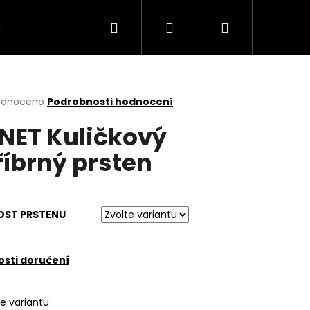
Hledat
Přihlášení
Nákupní
VÍCE
košík
rné
odnoceno
Podrobnosti hodnocení
cení
NET Kuličkový
ktu
říbrný prsten
ček.
OST PRSTENU
sti doručení
te variantu