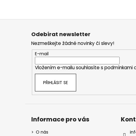
Z
á
Odebírat newsletter
p
Nezmeškejte žádné novinky či slevy!
a
t
E-mail
í
Vložením e-mailu souhlasíte s
podmínkami o
PŘIHLÁSIT SE
Informace pro vás
Kont
O nás
inf