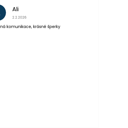
Ali
A
Hodnocení obchodu je 5 z 5 hvězdiček.
2.2.2026
ná komunikace, krásné šperky