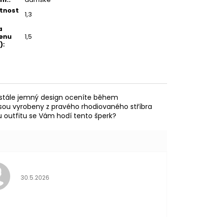
tnost
1,3
a
enu
1,5
)
:
m stále jemný design oceníte během
 jsou vyrobeny z pravého rhodiovaného stříbra
mu outfitu se Vám hodí tento šperk?
Hodnocení obchodu je 5 z 5 hvězdiček.
30.5.2026