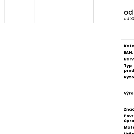
o
od
3
Měr
cena
Kate
EAN
:
Bar
Typ
prod
Ryzo
Výro
Zna
Pov
úpr
Mate
Urče