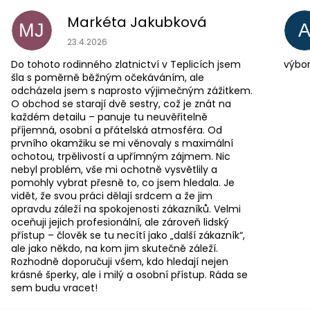
Markéta Jakubková
MJ
Hodnocení obchodu je 5 z 5 hvězdiček.
23.4.2026
Do tohoto rodinného zlatnictví v Teplicích jsem
výbor
šla s poměrně běžným očekáváním, ale
odcházela jsem s naprosto výjimečným zážitkem.
O obchod se starají dvě sestry, což je znát na
každém detailu – panuje tu neuvěřitelně
příjemná, osobní a přátelská atmosféra. Od
prvního okamžiku se mi věnovaly s maximální
ochotou, trpělivostí a upřímným zájmem. Nic
nebyl problém, vše mi ochotně vysvětlily a
pomohly vybrat přesně to, co jsem hledala. Je
vidět, že svou práci dělají srdcem a že jim
opravdu záleží na spokojenosti zákazníků. Velmi
oceňuji jejich profesionální, ale zároveň lidský
přístup – člověk se tu necítí jako „další zákazník“,
ale jako někdo, na kom jim skutečně záleží.
Rozhodně doporučuji všem, kdo hledají nejen
krásné šperky, ale i milý a osobní přístup. Ráda se
sem budu vracet!