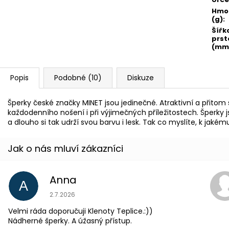
Hmo
(g)
:
Šířk
prst
(mm
Popis
Podobné (10)
Diskuze
Šperky české značky MINET jsou jedinečné. Atraktivní a přito
každodenního nošení i při výjimečných příležitostech. Šperky
a dlouho si tak udrží svou barvu i lesk. Tak co myslíte, k jaké
Anna
A
Hodnocení obchodu je 5 z 5 hvězdiček.
2.7.2026
Velmi ráda doporučuji Klenoty Teplice.:))
Nádherné šperky. A úžasný přístup.