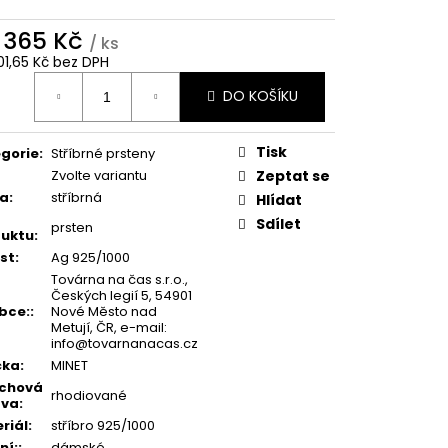
d
365 Kč
/ ks
01,65 Kč
bez DPH
ná
DO KOŠÍKU
:
Tisk
gorie
:
Stříbrné prsteny
Zvolte variantu
Zeptat se
va
:
stříbrná
Hlídat
Sdílet
prsten
uktu
:
st
:
Ag 925/1000
Továrna na čas s.r.o.,
Českých legií 5, 54901
bce:
:
Nové Město nad
Metují, ČR, e-mail:
info@tovarnanacas.cz
čka
:
MINET
rchová
rhodiované
ava
:
riál
:
stříbro 925/1000
ní:
:
dámské