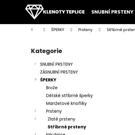
K
Přejít
na
o
SNUBNÍ PRSTENY
obsah
Zpět
Zpět
š
do
do
í
Domů
ŠPERKY
Prsteny
Stříbrné prste
k
obchodu
obchodu
P
o
Kategorie
Přeskočit
s
kategorie
t
SNUBNÍ PRSTENY
r
ZÁSNUBNÍ PRSTENY
a
ŠPERKY
n
Brože
n
Dětské stříbrné šperky
í
Manžetové knoflíky
p
Prsteny
a
Zlaté prsteny
n
Stříbrné prsteny
e
Náušnice