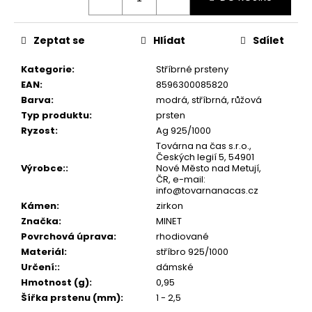
č
u
j
Zeptat se
Hlídat
Sdílet
e
m
Kategorie
:
Stříbrné prsteny
e
EAN
:
8596300085820
Barva
:
modrá, stříbrná, růžová
Typ produktu
:
prsten
Ryzost
:
Ag 925/1000
Továrna na čas s.r.o.,
Českých legií 5, 54901
Výrobce:
:
Nové Město nad Metují,
ČR, e-mail:
info@tovarnanacas.cz
Kámen
:
zirkon
Značka
:
MINET
Povrchová úprava
:
rhodiované
Materiál
:
stříbro 925/1000
Určení:
:
dámské
Hmotnost (g)
:
0,95
Šířka prstenu (mm)
:
1 - 2,5