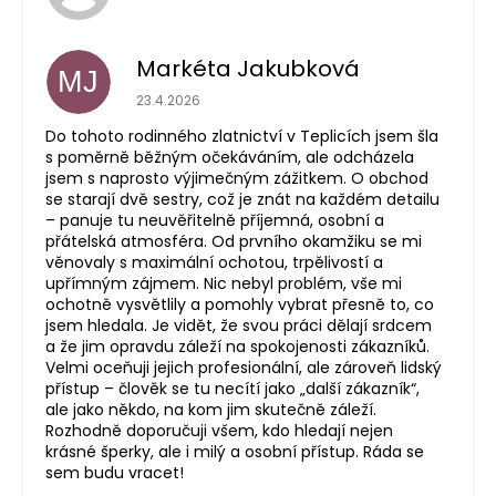
Markéta Jakubková
MJ
Hodnocení obchodu je 5 z 5 hvězdiček.
23.4.2026
Do tohoto rodinného zlatnictví v Teplicích jsem šla
s poměrně běžným očekáváním, ale odcházela
jsem s naprosto výjimečným zážitkem. O obchod
se starají dvě sestry, což je znát na každém detailu
– panuje tu neuvěřitelně příjemná, osobní a
přátelská atmosféra. Od prvního okamžiku se mi
věnovaly s maximální ochotou, trpělivostí a
upřímným zájmem. Nic nebyl problém, vše mi
ochotně vysvětlily a pomohly vybrat přesně to, co
jsem hledala. Je vidět, že svou práci dělají srdcem
a že jim opravdu záleží na spokojenosti zákazníků.
Velmi oceňuji jejich profesionální, ale zároveň lidský
přístup – člověk se tu necítí jako „další zákazník“,
ale jako někdo, na kom jim skutečně záleží.
Rozhodně doporučuji všem, kdo hledají nejen
krásné šperky, ale i milý a osobní přístup. Ráda se
sem budu vracet!