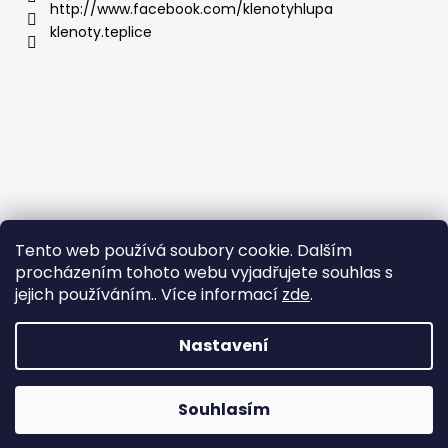
http://www.facebook.com/klenotyhlupa
klenoty.teplice
Tento web používá soubory cookie. Dalším
procházením tohoto webu vyjadřujete souhlas s
jejich používáním.. Více informací
zde
.
Nastavení
Vytvořil Shoptet
Copyright 2026
Klenoty Teplice
. Všechna práva
Souhlasím
vyhrazena.