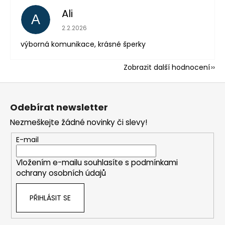
Ali
A
Hodnocení obchodu je 5 z 5 hvězdiček.
2.2.2026
výborná komunikace, krásné šperky
Zobrazit další hodnocení
Z
á
Odebírat newsletter
p
Nezmeškejte žádné novinky či slevy!
a
t
E-mail
í
Vložením e-mailu souhlasíte s
podmínkami
ochrany osobních údajů
PŘIHLÁSIT SE