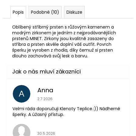
Popis
Podobné (10)
Diskuze
Oblíbený stříbrný prsten s růžovým kamenem a
modrým zirkonem je jedním z nejprodávanějších
prstenů MINET. Zirkony jsou kvalitně zasazeny do
stříbra a prsten skvěle doplní váš outfit. Povrch
šperku je vyroben z rhodia, díky čemuž si prsten
dlouho zachovává svůj lesk a barvu.
Anna
A
Hodnocení obchodu je 5 z 5 hvězdiček.
2.7.2026
Velmi ráda doporučuji Klenoty Teplice.:)) Nádherné
šperky. A úžasný přístup.
Hodnocení obchodu je 5 z 5 hvězdiček.
30.5.2026