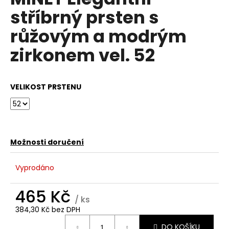
je
a
stříbrný prsten s
0,0
z
j
růžovým a modrým
5
í
hvězdiček.
zirkonem vel. 52
t
?
VELIKOST PRSTENU
HLEDAT
Možnosti doručení
D
Vyprodáno
o
p
465 Kč
o
/ ks
r
384,30 Kč bez DPH
u
Měrná
DO KOŠÍKU
cena: