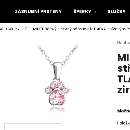
ZÁSNUBNÍ PRSTENY
ŠPERKY
SLUŽBY
náhrdelníky
MINET Dětský stříbrný náhrdelník TLAPKA s růžovými z
Co potřebujete najít?
Průmě
Neoh
hodno
MI
produ
HLEDAT
je
st
0,0
z
TL
5
Doporučujeme
hvězdi
zi
Možno
Polož