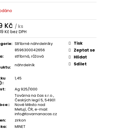
odáno
9 Kč
/ ks
39 Kč bez DPH
ná
:
Tisk
gorie
:
Stříbrné náhrdelníky
8596300042656
Zeptat se
va
:
stříbrná, růžová
Hlídat
Sdílet
náhrdelník
uktu
:
zku
1,45
):
:
st
:
Ag 925/1000
Továrna na čas s.r.o.,
Českých legií 5, 54901
bce:
:
Nové Město nad
Metují, ČR, e-mail:
info@tovarnanacas.cz
en
:
zirkon
čka
:
MINET