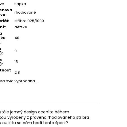
v:
:
tlapka
rchová
rhodiované
ava
:
riál
:
stříbro 925/1000
ní:
:
dětské
a
zku
40
)
:
a
9
)
:
ka
15
)
:
tnost
2,8
žka byla vyprodána…
m stále jemný design oceníte během
 jsou vyrobeny z pravého rhodiovaného stříbra
mu outfitu se Vám hodí tento šperk?