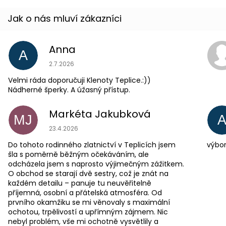
Anna
A
Hodnocení obchodu je 5 z 5 hvězdiček.
2.7.2026
Velmi ráda doporučuji Klenoty Teplice.:))
Nádherné šperky. A úžasný přístup.
Markéta Jakubková
MJ
Hodnocení obchodu je 5 z 5 hvězdiček.
23.4.2026
Do tohoto rodinného zlatnictví v Teplicích jsem
výbor
šla s poměrně běžným očekáváním, ale
odcházela jsem s naprosto výjimečným zážitkem.
O obchod se starají dvě sestry, což je znát na
každém detailu – panuje tu neuvěřitelně
příjemná, osobní a přátelská atmosféra. Od
prvního okamžiku se mi věnovaly s maximální
ochotou, trpělivostí a upřímným zájmem. Nic
nebyl problém, vše mi ochotně vysvětlily a