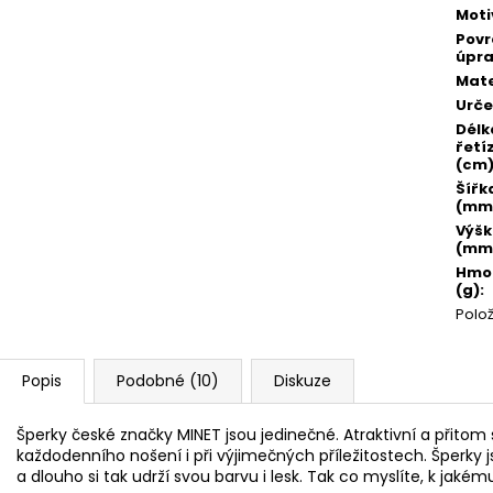
Moti
Pov
úpr
Mate
Urče
Délk
řetí
(cm
Šířk
(mm
Výš
(mm
Hmo
(g)
:
Polo
Popis
Podobné (10)
Diskuze
Šperky české značky MINET jsou jedinečné. Atraktivní a přito
každodenního nošení i při výjimečných příležitostech. Šperky
a dlouho si tak udrží svou barvu i lesk. Tak co myslíte, k jaké