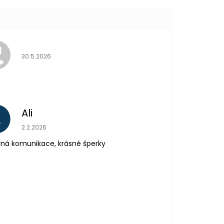
Hodnocení obchodu je 5 z 5 hvězdiček.
30.5.2026
Ali
A
Hodnocení obchodu je 5 z 5 hvězdiček.
2.2.2026
ná komunikace, krásné šperky