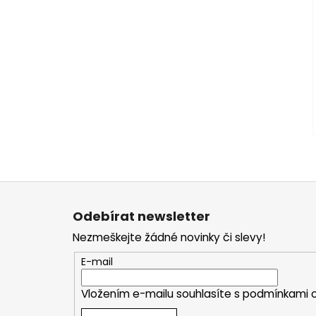
Z
á
Odebírat newsletter
p
Nezmeškejte žádné novinky či slevy!
a
t
E-mail
í
Vložením e-mailu souhlasíte s
podmínkami o