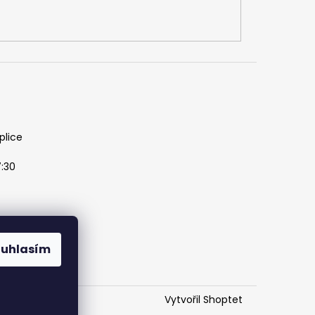
plice
7:30
ouhlasím
Vytvořil Shoptet