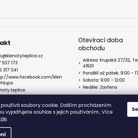
Otevírací doba
akt
obchodu
o
@
klenotyteplice.cz
Adresa: Krupská 27/32, Te
7 537 173
41501
5 317 041
Pondělí až pátek: 9:00 - 1
tp://www.facebook.com/klen
Sobota: 9:00 - 12:00
yhlupa
Neděle: Zavřeno
noty.teplice
používá soubory cookie. Dalším procházením
S
 vyjadřujete souhlas s jejich používáním.. Více
zde
.
 vyhrazena.
ní