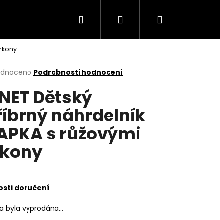
Hledat
Přihlášení
Nákupní
VÍCE
irkony
košík
rné
odnoceno
Podrobnosti hodnocení
cení
NET Dětský
ktu
říbrný náhrdelník
APKA s růžovými
ček.
rkony
sti doručení
ka byla vyprodána…