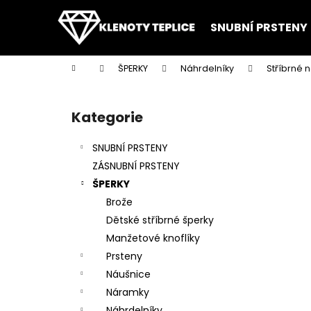
K
Přejít
na
o
SNUBNÍ PRSTENY
obsah
Zpět
Zpět
š
do
do
í
Domů
ŠPERKY
Náhrdelníky
Stříbrné 
k
obchodu
obchodu
P
o
Kategorie
Přeskočit
s
kategorie
t
SNUBNÍ PRSTENY
r
ZÁSNUBNÍ PRSTENY
a
ŠPERKY
n
Brože
n
Dětské stříbrné šperky
í
Manžetové knoflíky
p
Prsteny
a
Náušnice
n
Náramky
e
Náhrdelníky