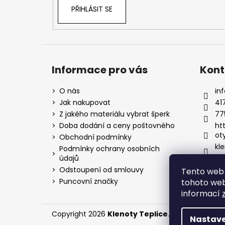
PŘIHLÁSIT SE
Informace pro vás
Kont
O nás
inf
Jak nakupovat
41
Z jakého materiálu vybrat šperk
77
Doba dodání a ceny poštovného
ht
ot
Obchodní podmínky
kle
Podmínky ochrany osobních
údajů
Odstoupení od smlouvy
Tento web 
Puncovní značky
tohoto webu
informací
Copyright 2026
Klenoty Teplice
. Všechna práva
Nastave