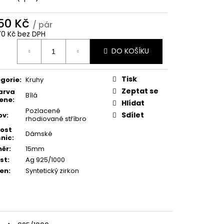
350 Kč
/ pár
,70 Kč bez DPH
ná
DO KOŠÍKU
:
Tisk
gorie
:
Kruhy
Zeptat se
arva
Bílá
ene
:
Hlídat
Pozlacené
Sdílet
ov
:
rhodiované stříbro
kost
Dámské
nic
:
měr
:
15mm
st
:
Ag 925/1000
en
:
Syntetický zirkon