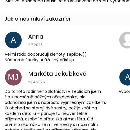
Masivní pozlacené náušnice do kruhového dezénu. Vyrobeno 
Anna
A
Hodnocení obchodu je 5 z 5 hvězdiček.
2.7.2026
Velmi ráda doporučuji Klenoty Teplice.:))
Nádherné šperky. A úžasný přístup.
Markéta Jakubková
MJ
Hodnocení obchodu je 5 z 5 hvězdiček.
23.4.2026
Do tohoto rodinného zlatnictví v Teplicích jsem
výbor
šla s poměrně běžným očekáváním, ale
odcházela jsem s naprosto výjimečným zážitkem.
O obchod se starají dvě sestry, což je znát na
každém detailu – panuje tu neuvěřitelně
příjemná, osobní a přátelská atmosféra. Od
prvního okamžiku se mi věnovaly s maximální
ochotou, trpělivostí a upřímným zájmem. Nic