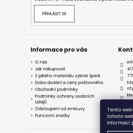
PŘIHLÁSIT SE
Informace pro vás
Kont
O nás
inf
Jak nakupovat
41
Z jakého materiálu vybrat šperk
77
Doba dodání a ceny poštovného
ht
ot
Obchodní podmínky
kle
Podmínky ochrany osobních
údajů
Odstoupení od smlouvy
Tento web 
Puncovní značky
tohoto webu
informací