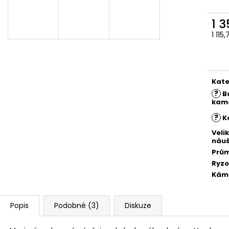
1 
1 115
Měr
cena
Kate
?
B
kam
?
K
Veli
náuš
Prů
Ryzo
Kám
Popis
Podobné (3)
Diskuze