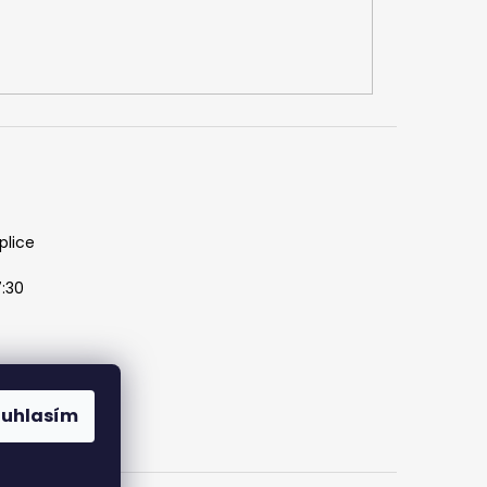
plice
7:30
ouhlasím