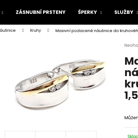
ZÁSNUBNÍ PRSTENY
ŠPERKY
SLUŽBY
náušnice
Kruhy
Masivní pozlacené náušnice do kruhovéh
Co potřebujete najít?
Průmě
Neoh
hodno
Ma
produ
HLEDAT
je
ná
0,0
z
kr
5
Doporučujeme
hvězdi
1,
Můžem
Skl