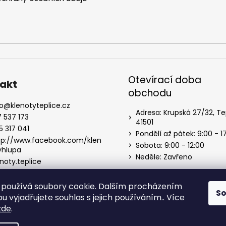
Otevírací doba
akt
obchodu
o
@
klenotyteplice.cz
Adresa: Krupská 27/32, Te
7 537 173
41501
5 317 041
Pondělí až pátek: 9:00 - 1
tp://www.facebook.com/klen
Sobota: 9:00 - 12:00
yhlupa
Neděle: Zavřeno
noty.teplice
používá soubory cookie. Dalším procházením
S
 vyjadřujete souhlas s jejich používáním.. Více
zde
.