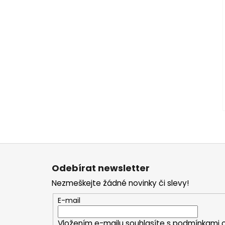
Z
á
Odebírat newsletter
p
Nezmeškejte žádné novinky či slevy!
a
t
E-mail
í
Vložením e-mailu souhlasíte s
podmínkami o