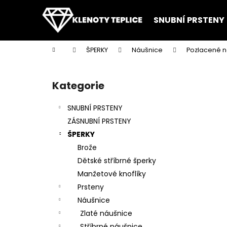
K
Přejít
na
o
SNUBNÍ PRSTENY
obsah
Zpět
Zpět
š
do
do
í
Domů
ŠPERKY
Náušnice
Pozlacené 
k
obchodu
obchodu
P
o
Kategorie
Přeskočit
s
kategorie
t
SNUBNÍ PRSTENY
r
ZÁSNUBNÍ PRSTENY
a
ŠPERKY
n
Brože
n
Dětské stříbrné šperky
í
Manžetové knoflíky
p
Prsteny
a
Náušnice
n
Zlaté náušnice
e
Stříbrné náušnice