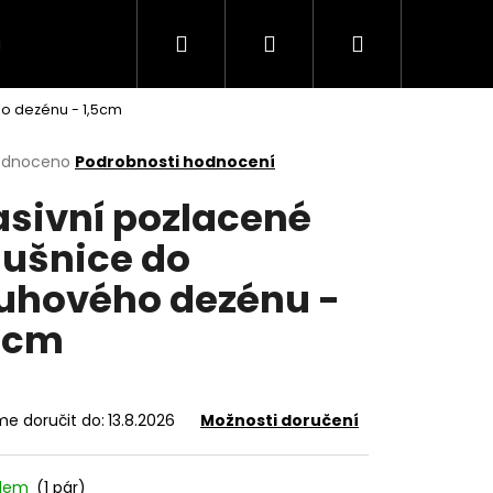
Hledat
Přihlášení
Nákupní
VÍCE
o dezénu - 1,5cm
košík
rné
odnoceno
Podrobnosti hodnocení
cení
sivní pozlacené
ktu
ušnice do
uhového dezénu -
ček.
5cm
e doručit do:
13.8.2026
Možnosti doručení
adem
(1 pár)