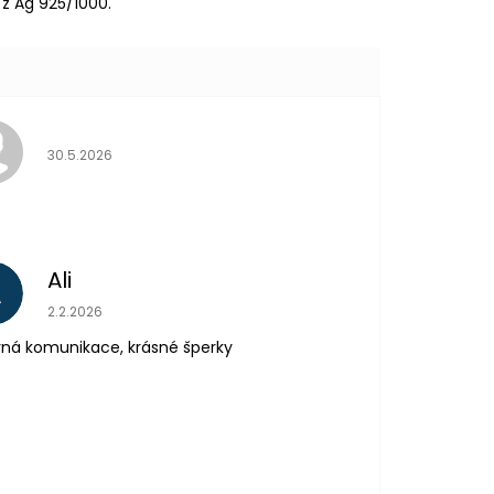
z Ag 925/1000.
Hodnocení obchodu je 5 z 5 hvězdiček.
30.5.2026
Ali
A
Hodnocení obchodu je 5 z 5 hvězdiček.
2.2.2026
ná komunikace, krásné šperky