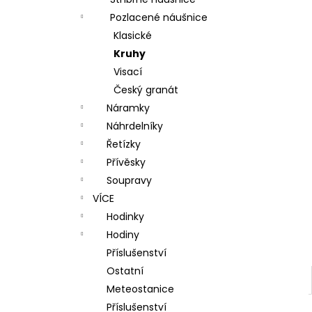
l
Pozlacené náušnice
Klasické
Kruhy
Visací
Český granát
Náramky
Náhrdelníky
Řetízky
Přívěsky
Soupravy
VÍCE
Hodinky
Hodiny
Příslušenství
Ostatní
Meteostanice
Příslušenství