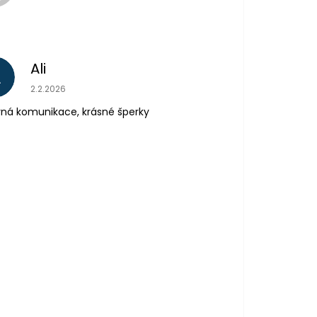
Ali
A
Hodnocení obchodu je 5 z 5 hvězdiček.
2.2.2026
ná komunikace, krásné šperky