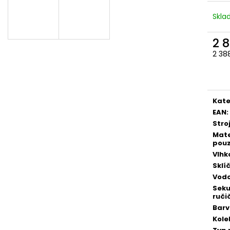
Skl
2 
2 38
Měr
cena
Kate
EAN
:
Stro
Mate
pou
Vlhk
Sklí
Vodo
Sek
ruči
Bar
Kole