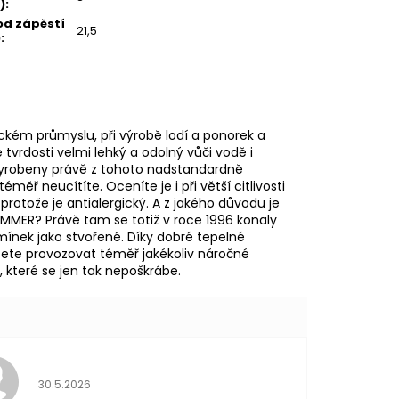
)
:
d zápěstí
21,5
)
:
eckém průmyslu, při výrobě lodí a ponorek a
 tvrdosti velmi lehký a odolný vůči vodě i
vyrobeny právě z tohoto nadstandardně
éměř neucítíte. Oceníte je i při větší citlivosti
 protože je antialergický. A z jakého důvodu je
MER? Právě tam se totiž v roce 1996 konaly
mínek jako stvořené. Díky dobré tepelné
žete provozovat téměř jakékoliv náročné
 které se jen tak nepoškrábe.
Hodnocení obchodu je 5 z 5 hvězdiček.
30.5.2026