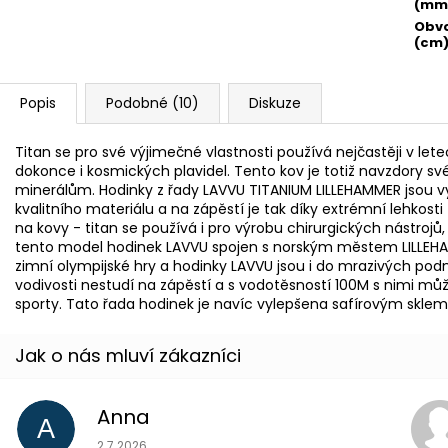
(mm
Obvo
(cm
Popis
Podobné (10)
Diskuze
Titan se pro své výjimečné vlastnosti používá nejčastěji v let
dokonce i kosmických plavidel. Tento kov je totiž navzdory své
minerálům. Hodinky z řady LAVVU TITANIUM LILLEHAMMER jsou 
kvalitního materiálu a na zápěstí je tak díky extrémní lehkosti t
na kovy - titan se používá i pro výrobu chirurgických nástrojů,
tento model hodinek LAVVU spojen s norským městem LILLEHAM
zimní olympijské hry a hodinky LAVVU jsou i do mrazivých pod
vodivosti nestudí na zápěstí a s vodotěsností 100M s nimi mů
sporty. Tato řada hodinek je navíc vylepšena safírovým sklem,
Anna
A
Hodnocení obchodu je 5 z 5 hvězdiček.
2.7.2026