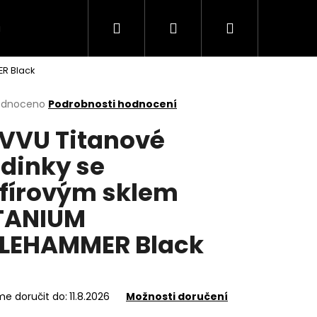
Hledat
Přihlášení
Nákupní
VÍCE
ER Black
košík
rné
odnoceno
Podrobnosti hodnocení
cení
VVU Titanové
ktu
dinky se
fírovým sklem
ček.
TANIUM
LLEHAMMER Black
e doručit do:
11.8.2026
Možnosti doručení