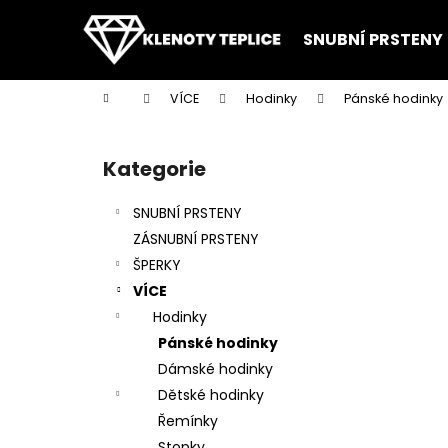
K
Přejít
na
o
SNUBNÍ PRSTENY
obsah
Zpět
Zpět
š
do
do
í
Domů
VÍCE
Hodinky
Pánské hodinky
k
obchodu
obchodu
P
o
Kategorie
Přeskočit
s
kategorie
t
SNUBNÍ PRSTENY
r
ZÁSNUBNÍ PRSTENY
a
ŠPERKY
n
VÍCE
n
Hodinky
í
Pánské hodinky
p
Dámské hodinky
a
Dětské hodinky
n
Řemínky
e
Stopky