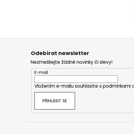
Z
á
Odebírat newsletter
p
Nezmeškejte žádné novinky či slevy!
a
t
E-mail
í
Vložením e-mailu souhlasíte s
podmínkami o
PŘIHLÁSIT SE