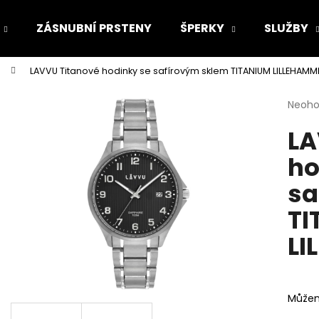
ZÁSNUBNÍ PRSTENY
ŠPERKY
SLUŽBY
LAVVU Titanové hodinky se safírovým sklem TITANIUM LILLEHAMM
Co potřebujete najít?
Průmě
Neoh
hodno
LA
produ
HLEDAT
je
ho
0,0
z
sa
5
Doporučujeme
hvězdi
TI
LI
Můžem