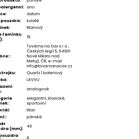
produktu
:
pánské
alergenní
:
ano
kce
:
datum
 pouzdra
:
kulaté
ínek
:
titanový
a řemínku
19
)
:
Továrna na čas s.r.o.,
Českých legií 5, 54901
bce:
:
Nové Město nad
Metují, ČR, e-mail:
info@tovarnanacas.cz
strojku
:
Quartz | bateriový
čka
:
LAVVU
azení
analogové
u
:
gorie
elegantní, klasické,
nek
:
sportovní
riál
:
titan
ní:
:
pánské
měr
40
zdra (mm)
:
 pouzdra
8