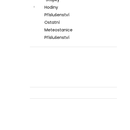
l
Hodiny
Příslušenství
Ostatní
Meteostanice
Příslušenství