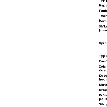
Typ 
Hypo
Fun
Tvar
Řem
Šířk
(mm
Výro
Typ 
Zna
Zobr
čas
Kate
hodi
Mate
Urče
Prů
pou
Síla