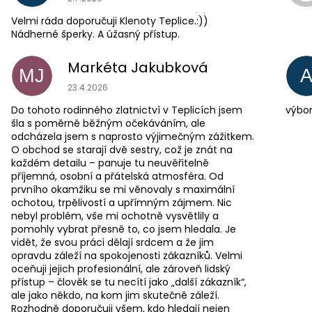
Velmi ráda doporučuji Klenoty Teplice.:))
Nádherné šperky. A úžasný přístup.
Markéta Jakubková
MJ
Hodnocení obchodu je 5 z 5 hvězdiček.
23.4.2026
Do tohoto rodinného zlatnictví v Teplicích jsem
výbor
šla s poměrně běžným očekáváním, ale
odcházela jsem s naprosto výjimečným zážitkem.
O obchod se starají dvě sestry, což je znát na
každém detailu – panuje tu neuvěřitelně
příjemná, osobní a přátelská atmosféra. Od
prvního okamžiku se mi věnovaly s maximální
ochotou, trpělivostí a upřímným zájmem. Nic
nebyl problém, vše mi ochotně vysvětlily a
pomohly vybrat přesně to, co jsem hledala. Je
vidět, že svou práci dělají srdcem a že jim
opravdu záleží na spokojenosti zákazníků. Velmi
oceňuji jejich profesionální, ale zároveň lidský
přístup – člověk se tu necítí jako „další zákazník“,
ale jako někdo, na kom jim skutečně záleží.
Rozhodně doporučuji všem, kdo hledají nejen