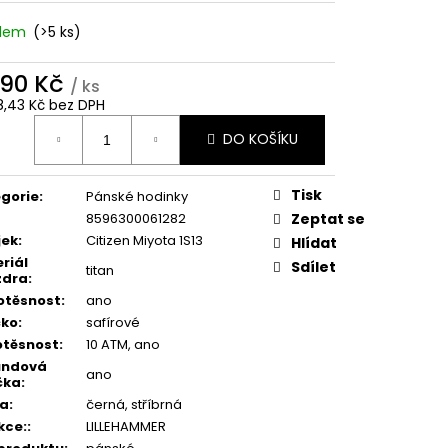
adem
(>5 ks)
890 Kč
/ ks
8,43 Kč bez DPH
ná
DO KOŠÍKU
:
Tisk
gorie
:
Pánské hodinky
8596300061282
Zeptat se
jek
:
Citizen Miyota 1S13
Hlídat
riál
Sdílet
titan
zdra
:
otěsnost
:
ano
čko
:
safírové
těsnost
:
10 ATM, ano
undová
ano
čka
:
va
:
černá, stříbrná
kce:
:
LILLEHAMMER