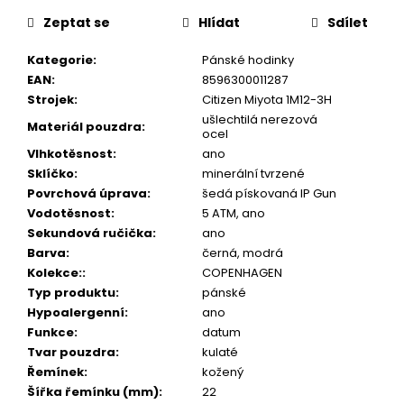
č
cena:
u
Zeptat se
Hlídat
Sdílet
j
e
Kategorie
:
Pánské hodinky
m
EAN
:
8596300011287
e
Strojek
:
Citizen Miyota 1M12-3H
ušlechtilá nerezová
Materiál pouzdra
:
ocel
Vlhkotěsnost
:
ano
Sklíčko
:
minerální tvrzené
Povrchová úprava
:
šedá pískovaná IP Gun
Vodotěsnost
:
5 ATM, ano
Sekundová ručička
:
ano
Barva
:
černá, modrá
Kolekce:
:
COPENHAGEN
Typ produktu
:
pánské
Hypoalergenní
:
ano
Funkce
:
datum
Tvar pouzdra
:
kulaté
Řemínek
:
kožený
Šířka řemínku (mm)
:
22