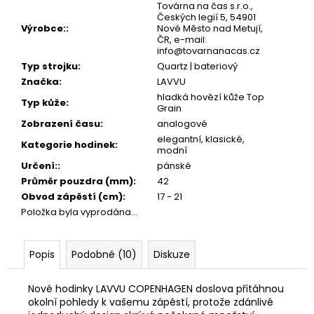
Továrna na čas s.r.o.,
Českých legií 5, 54901
Výrobce:
:
Nové Město nad Metují,
ČR, e-mail:
info@tovarnanacas.cz
Typ strojku
:
Quartz | bateriový
Značka
:
LAVVU
hladká hovězí kůže Top
Typ kůže
:
Grain
Zobrazení času
:
analogové
elegantní, klasické,
Kategorie hodinek
:
modní
Určení:
:
pánské
Průměr pouzdra (mm)
:
42
Obvod zápěstí (cm)
:
17 - 21
Položka byla vyprodána…
Popis
Podobné (10)
Diskuze
Nové hodinky LAVVU COPENHAGEN doslova přitáhnou
okolní pohledy k vašemu zápěstí, protože zdánlivě