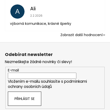
Ali
A
Hodnocení obchodu je 5 z 5 hvězdiček.
2.2.2026
výborná komunikace, krásné šperky
Zobrazit další hodnocení
Z
á
Odebírat newsletter
p
Nezmeškejte žádné novinky či slevy!
a
t
E-mail
í
Vložením e-mailu souhlasíte s
podmínkami
ochrany osobních údajů
PŘIHLÁSIT SE