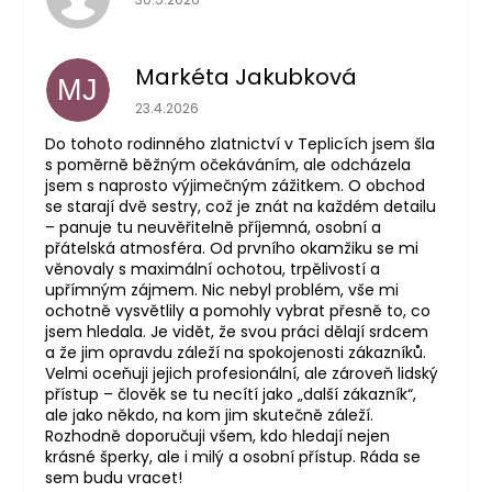
Markéta Jakubková
MJ
Hodnocení obchodu je 5 z 5 hvězdiček.
23.4.2026
Do tohoto rodinného zlatnictví v Teplicích jsem šla
s poměrně běžným očekáváním, ale odcházela
jsem s naprosto výjimečným zážitkem. O obchod
se starají dvě sestry, což je znát na každém detailu
– panuje tu neuvěřitelně příjemná, osobní a
přátelská atmosféra. Od prvního okamžiku se mi
věnovaly s maximální ochotou, trpělivostí a
upřímným zájmem. Nic nebyl problém, vše mi
ochotně vysvětlily a pomohly vybrat přesně to, co
jsem hledala. Je vidět, že svou práci dělají srdcem
a že jim opravdu záleží na spokojenosti zákazníků.
Velmi oceňuji jejich profesionální, ale zároveň lidský
přístup – člověk se tu necítí jako „další zákazník“,
ale jako někdo, na kom jim skutečně záleží.
Rozhodně doporučuji všem, kdo hledají nejen
krásné šperky, ale i milý a osobní přístup. Ráda se
sem budu vracet!