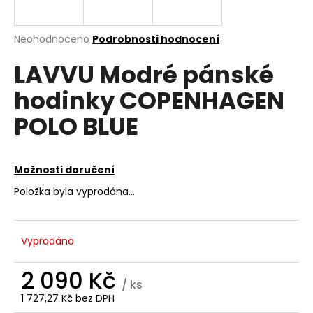
a
j
Průměrné
Neohodnoceno
Podrobnosti hodnocení
í
hodnocení
LAVVU Modré pánské
produktu
t
je
?
hodinky COPENHAGEN
0,0
z
POLO BLUE
5
hvězdiček.
HLEDAT
Možnosti doručení
Položka byla vyprodána…
D
o
Vyprodáno
p
o
2 090 Kč
r
/ ks
u
1 727,27 Kč bez DPH
Měrná