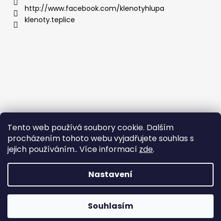
http://www.facebook.com/klenotyhlupa
klenoty.teplice
Tento web používá soubory cookie. Dalším
procházením tohoto webu vyjadřujete souhlas s
jejich používáním.. Více informací
zde
.
Nastavení
Vytvořil Shoptet
Copyright 2026
Klenoty Teplice
. Všechna práva
Souhlasím
vyhrazena.