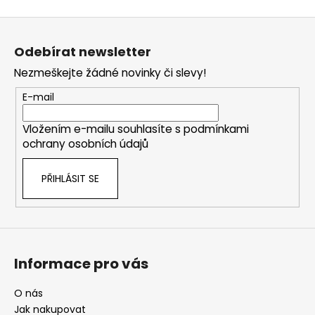
Z
á
Odebírat newsletter
p
Nezmeškejte žádné novinky či slevy!
a
t
E-mail
í
Vložením e-mailu souhlasíte s
podmínkami
ochrany osobních údajů
PŘIHLÁSIT SE
Informace pro vás
O nás
Jak nakupovat