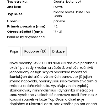
Typ strojku
:
Quartz | bateriový
Značka
:
LAVVU
hladká hovězí kůže Top
Typ kůže
:
Grain
Určení:
:
pánské
Průměr pouzdra (mm)
:
42
Obvod zápěstí (cm)
:
17 - 21
Položka byla vyprodána…
Popis
Podobné (10)
Diskuze
Nové hodinky LAVVU COPENHAGEN doslova přitáhnou
okolní pohledy k vašemu zápěstí, protože zdánlivě
jednoduchý design skrývá nečekané množství
ikonických detailů a výrazných barev. Jak již jejich
jméno napovídá, hodinky jsou inspirovány životem a
módou kodaňských ulic. Vyzařuje z nich typický
skandinávský minimalismus i dynamika metropole.
Jsou vyrobené z ušlechtilé nerezové oceli, řemínek z
luxusní španělské kůže Top Grain a číselník je
doplněný o ukazatel data, bez kterého po pár dnech