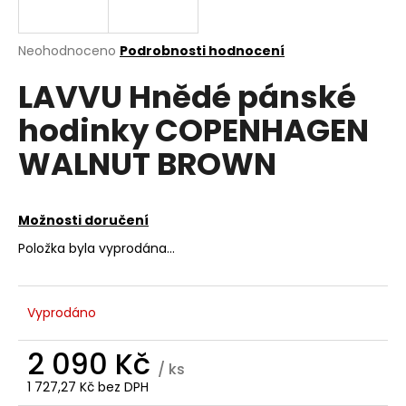
a
j
Průměrné
Neohodnoceno
Podrobnosti hodnocení
í
hodnocení
LAVVU Hnědé pánské
produktu
t
je
?
hodinky COPENHAGEN
0,0
z
WALNUT BROWN
5
hvězdiček.
HLEDAT
Možnosti doručení
Položka byla vyprodána…
D
o
Vyprodáno
p
o
2 090 Kč
r
/ ks
u
1 727,27 Kč bez DPH
Měrná