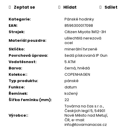
č
cena:
u
Zeptat se
Hlídat
Sdílet
j
e
Kategorie
:
Pánské hodinky
m
EAN
:
8596300017098
e
Strojek
:
Citizen Miyota 1M12-3H
ušlechtilá nerezová
Materiál pouzdra
:
ocel
Sklíčko
:
minerální tvrzené
Povrchová úprava
:
šedá pískovaná IP Gun
Vodotěsnost
:
5 ATM
Barva
:
černá, hnědá
Kolekce:
:
COPENHAGEN
Typ produktu
:
pánské
Funkce
:
datum
Řemínek
:
kožený
Šířka řemínku (mm)
:
22
Továrna na čas s.r.o.,
Českých legií 5, 54901
Výrobce:
:
Nové Město nad Metují,
ČR, e-mail:
info@tovarnanacas.cz