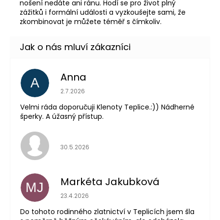
nošení nedáte ani ránu. Hodí se pro život plný
zážitků i formální události a vyzkoušejte sami, že
zkombinovat je můžete téměř s čímkoliv.
Anna
A
Hodnocení obchodu je 5 z 5 hvězdiček.
2.7.2026
Velmi ráda doporučuji Klenoty Teplice.:)) Nádherné
šperky. A úžasný přístup.
Hodnocení obchodu je 5 z 5 hvězdiček.
30.5.2026
Markéta Jakubková
MJ
Hodnocení obchodu je 5 z 5 hvězdiček.
23.4.2026
Do tohoto rodinného zlatnictví v Teplicích jsem šla