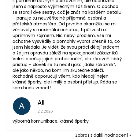
s poměrně běžným očekáváním, ale odcházela
jsem s naprosto výjimečným zážitkem. O obchod
se starají dvě sestry, což je znát na každém detailu
– panuje tu neuvěřitelně příjemná, osobní a
přátelská atmosféra. Od prvního okamžiku se mi
věnovaly s maximální ochotou, trpělivostí a
upřímným zájmem. Nic nebyl problém, vše mi
ochotně vysvětlily a pomohly vybrat přesně to, co
jsem hledala. Je vidět, že svou práci dělají srdcem
a že jim opravdu záleží na spokojenosti zákazníků.
Velmi oceňuji jejich profesionální, ale zároveň lidský
přístup – člověk se tu necítí jako „další zákazník“,
ale jako někdo, na kom jim skutečně záleží.
Rozhodně doporučuji všem, kdo hledají nejen
krásné šperky, ale i milý a osobní přístup. Ráda se
sem budu vracet!
Ali
A
Hodnocení obchodu je 5 z 5 hvězdiček.
2.2.2026
výborná komunikace, krásné šperky
Zobrazit další hodnocení