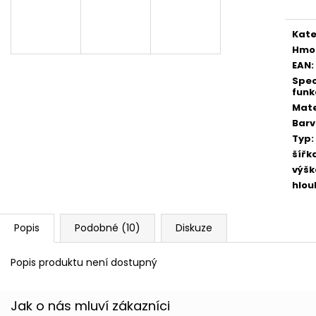
Kate
Hmo
EAN
:
Spec
funk
Mate
Bar
Typ
:
šířk
výšk
hlou
Popis
Podobné (10)
Diskuze
Popis produktu není dostupný