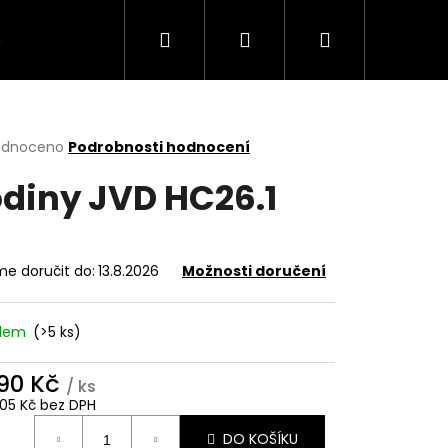
Hledat
Přihlášení
Nákupní
VÍCE
košík
rné
odnoceno
Podrobnosti hodnocení
cení
diny JVD HC26.1
ktu
e doručit do:
13.8.2026
Možnosti doručení
ček.
adem
(>5 ks)
590 Kč
/ ks
4,05 Kč bez DPH
ná
DO KOŠÍKU
: