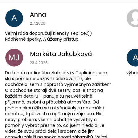
Anna
A
Hodnocení obchodu je 5 z 5 hvězdiček.
2.7.2026
Velmi ráda doporučuji Klenoty Teplice.:))
Nádherné šperky. A úžasný přístup.
Markéta Jakubková
MJ
Hodnocení obchodu je 5 z 5 hvězdiček.
23.4.2026
Do tohoto rodinného zlatnictví v Teplicích jsem
výbor
šla s poměrně běžným očekáváním, ale
odcházela jsem s naprosto výjimečným zážitkem.
O obchod se starají dvě sestry, což je znát na
každém detailu – panuje tu neuvěřitelně
příjemná, osobní a přátelská atmosféra. Od
prvního okamžiku se mi věnovaly s maximální
ochotou, trpělivostí a upřímným zájmem. Nic
nebyl problém, vše mi ochotně vysvětlily a
pomohly vybrat přesně to, co jsem hledala. Je
vidět, že svou práci dělají srdcem a že jim
opravdu záleží na spokojenosti zákazníků. Velmi