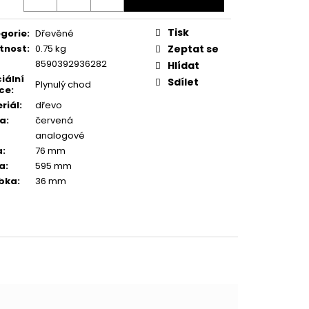
Tisk
gorie
:
Dřevěné
tnost
:
0.75 kg
Zeptat se
8590392936282
Hlídat
iální
Sdílet
Plynulý chod
ce
:
riál
:
dřevo
va
:
červená
analogové
a
:
76 mm
a
:
595 mm
bka
:
36 mm