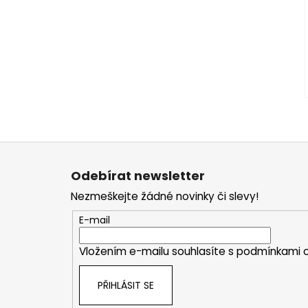
Z
á
Odebírat newsletter
p
Nezmeškejte žádné novinky či slevy!
a
t
E-mail
í
Vložením e-mailu souhlasíte s
podmínkami o
PŘIHLÁSIT SE