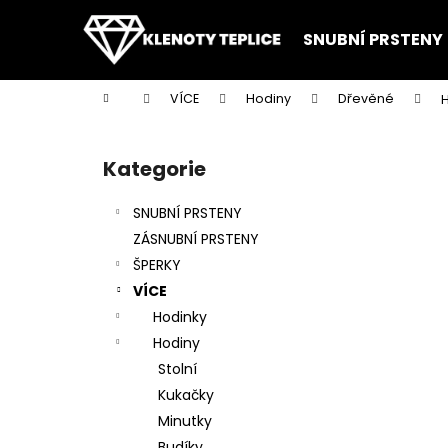
K
Přejít
na
o
SNUBNÍ PRSTENY
obsah
Zpět
Zpět
š
do
do
í
Domů
VÍCE
Hodiny
Dřevěné
H
k
obchodu
obchodu
P
o
Kategorie
Přeskočit
s
kategorie
t
SNUBNÍ PRSTENY
r
ZÁSNUBNÍ PRSTENY
a
ŠPERKY
n
VÍCE
n
Hodinky
í
Hodiny
p
Stolní
a
Kukačky
n
Minutky
e
Budíky