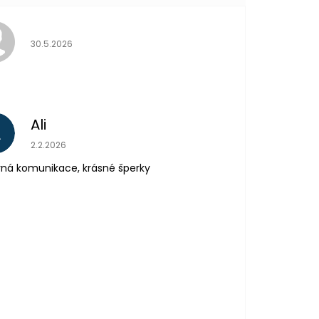
Hodnocení obchodu je 5 z 5 hvězdiček.
30.5.2026
Ali
A
Hodnocení obchodu je 5 z 5 hvězdiček.
2.2.2026
ná komunikace, krásné šperky