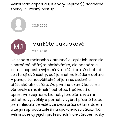
Velmi ráda doporučuji Klenoty Teplice.:)) Nádherné
šperky. A úžasný přístup.
Hodnocení obchodu je 5 z 5 hvězdiček.
30.5.2026
Markéta Jakubková
MJ
Hodnocení obchodu je 5 z 5 hvězdiček.
23.4.2026
Do tohoto rodinného zlatnictví v Teplicích jsem šla
s poměrně běžným očekáváním, ale odcházela
jsem s naprosto výjimečným zážitkem. O obchod
se starají dvě sestry, což je znát na každém detailu
– panuje tu neuvěřitelně příjemná, osobní a
přátelská atmosféra. Od prvního okamžiku se mi
věnovaly s maximální ochotou, trpělivostí a
upřímným zájmem. Nic nebyl problém, vše mi
ochotně vysvětlily a pomohly vybrat přesně to, co
jsem hledala. Je vidět, že svou práci dělají srdcem
a že jim opravdu záleží na spokojenosti zákazníků.
Velmi oceňuji jejich profesionální, ale zároveň lidský