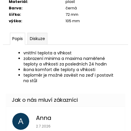
č
Materiál
:
plast
u
Barva
:
černá
j
šířka
:
72 mm
e
výška
:
105 mm
m
e
Popis
Diskuze
vnitřní teplota a vlhkost
zobrazení minima a maxima naměřené
teploty a vlhkosti za posledních 24 hodin
ikona komfort dle teploty a vlhkosti
teploměr je možné zavěsit na zeď i postavit
na stůl
Anna
A
Hodnocení obchodu je 5 z 5 hvězdiček.
2.7.2026