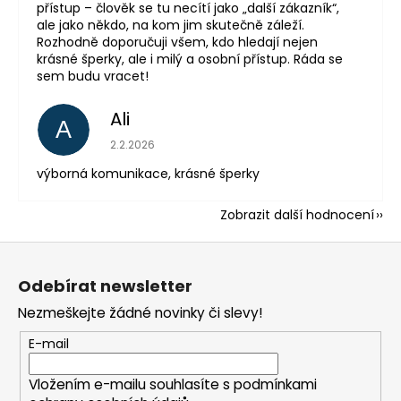
přístup – člověk se tu necítí jako „další zákazník“,
ale jako někdo, na kom jim skutečně záleží.
Rozhodně doporučuji všem, kdo hledají nejen
krásné šperky, ale i milý a osobní přístup. Ráda se
sem budu vracet!
Ali
A
Hodnocení obchodu je 5 z 5 hvězdiček.
2.2.2026
výborná komunikace, krásné šperky
Zobrazit další hodnocení
Z
á
Odebírat newsletter
p
Nezmeškejte žádné novinky či slevy!
a
t
E-mail
í
Vložením e-mailu souhlasíte s
podmínkami