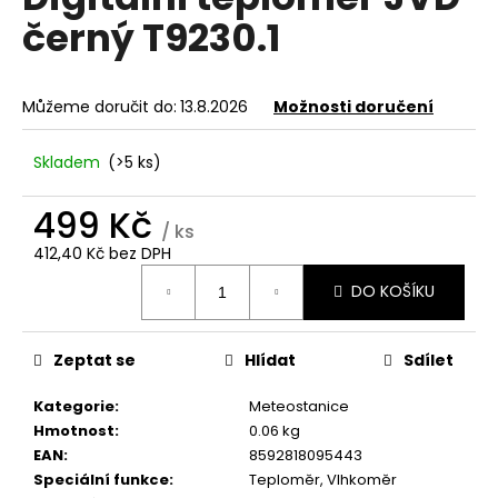
je
a
černý T9230.1
0,0
z
j
5
í
hvězdiček.
Můžeme doručit do:
13.8.2026
Možnosti doručení
t
?
Skladem
(>5 ks)
499 Kč
/ ks
412,40 Kč bez DPH
HLEDAT
Měrná
DO KOŠÍKU
cena:
D
Zeptat se
Hlídat
Sdílet
o
p
Kategorie
:
Meteostanice
o
Hmotnost
:
0.06 kg
r
EAN
:
8592818095443
u
Speciální funkce
:
Teploměr, Vlhkoměr