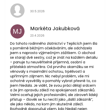
Hodnocení obchodu je 5 z 5 hvězdiček.
30.5.2026
Markéta Jakubková
MJ
Hodnocení obchodu je 5 z 5 hvězdiček.
23.4.2026
Do tohoto rodinného zlatnictví v Teplicích jsem šla
s poměrně běžným očekáváním, ale odcházela
jsem s naprosto výjimečným zážitkem. O obchod
se starají dvě sestry, což je znát na každém detailu
– panuje tu neuvěřitelně příjemná, osobní a
přátelská atmosféra. Od prvního okamžiku se mi
věnovaly s maximální ochotou, trpělivostí a
upřímným zájmem. Nic nebyl problém, vše mi
ochotně vysvětlily a pomohly vybrat přesně to, co
jsem hledala. Je vidět, že svou práci dělají srdcem
a že jim opravdu záleží na spokojenosti zákazníků.
Velmi oceňuji jejich profesionální, ale zároveň lidský
přístup – člověk se tu necítí jako „další zákazník“,
ale jako někdo, na kom jim skutečně záleží.
Rozhodně doporučuji všem, kdo hledají nejen