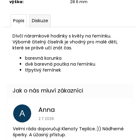
výška
:
28.6 mm
Popis
Diskuze
Dívčí náramkové hodinky s květy na řemínku.
Výborně čitelný číselník je vhodný pro malé děti,
které se právě učí znát čas.
barevná korunka
dvě barevná poutka na řemínku
třpytivý řemínek
Anna
A
Hodnocení obchodu je 5 z 5 hvězdiček.
2.7.2026
Velmi ráda doporučuji Klenoty Teplice.:)) Nádherné
šperky. A úžasný přístup.