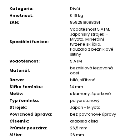
č
u
Kategorie
:
Dívčí
j
Hmotnost
:
0.16 kg
e
EAN
:
8592818088391
m
Vodotěsnost 5 ATM,
e
Japonský strojek –
Miyota, Minerální
Speciální funkce
:
tvrzené sklíčko,
Pouzdro z bezniklové
slitiny
Vodotěsnost
:
5 ATM
bezniklová legovaná
Materiál
:
ocel
Barva
:
bílá, stříbrná
Šířka řemínku
:
14 mm
Motiv
:
s kameny, šperkové
Typ řemínku
:
polyuretanový
Strojek
:
Japan - Miyota
Povrchová úprava
:
bez povrchové úpravy
Číselník
:
arabská čísla
Průměr pouzdra
:
26,5 mm
šířka
:
26 mm