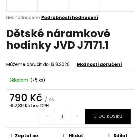
a
j
Průměrné
Neohodnoceno
Podrobnosti hodnocení
í
hodnocení
Dětské náramkové
produktu
t
je
?
hodinky JVD J7171.1
0,0
z
5
hvězdiček.
Můžeme doručit do:
13.8.2026
Možnosti doručení
HLEDAT
Skladem
(>5 ks)
790 Kč
D
/ ks
o
652,89 Kč bez DPH
Měrná
p
DO KOŠÍKU
cena:
o
r
u
Zeptat se
Hlídat
Sdílet