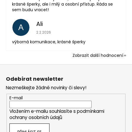
krásné šperky, ale i milý a osobní přístup. Ráda se
sem budu vracet!
Ali
A
Hodnocení obchodu je 5 z 5 hvězdiček.
2.2.2026
výborná komunikace, krásné šperky
Zobrazit další hodnocení
Z
á
Odebírat newsletter
p
Nezmeškejte žádné novinky či slevy!
a
t
E-mail
í
Vložením e-mailu souhlasíte s
podmínkami
ochrany osobních údajů