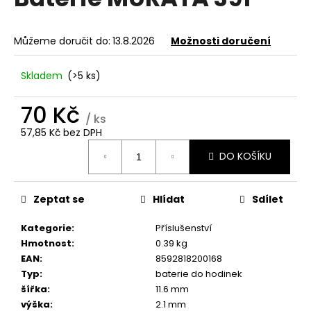
je
a
0,0
z
j
Můžeme doručit do:
13.8.2026
Možnosti doručení
5
í
hvězdiček.
t
Skladem
(>5 ks)
?
70 Kč
/ ks
57,85 Kč bez DPH
Měrná
DO KOŠÍKU
cena:
HLEDAT
Zeptat se
Hlídat
Sdílet
D
Kategorie
:
Příslušenství
o
Hmotnost
:
0.39 kg
p
EAN
:
8592818200168
o
Typ
:
baterie do hodinek
r
šířka
:
11.6 mm
u
výška
:
2.1 mm