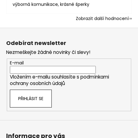
výborná komunikace, krásné šperky
Zobrazit další hodnocení
Z
á
Odebírat newsletter
p
Nezmeškejte žádné novinky či slevy!
a
t
E-mail
í
Vložením e-mailu souhlasíte s
podmínkami
ochrany osobních údajů
PŘIHLÁSIT SE
Informace pro vás