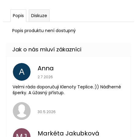
č
u
j
Popis
Diskuze
e
m
Popis produktu není dostupný
e
Anna
A
Hodnocení obchodu je 5 z 5 hvězdiček.
2.7.2026
Velmi ráda doporučuji Klenoty Teplice.:)) Nádherné
šperky. A úžasný přístup.
Hodnocení obchodu je 5 z 5 hvězdiček.
30.5.2026
Markéta Jakubková
MJ