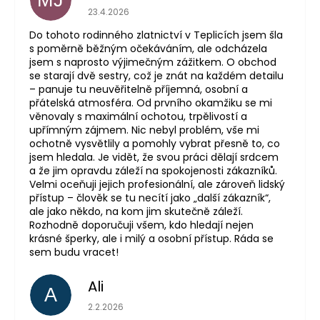
Hodnocení obchodu je 5 z 5 hvězdiček.
23.4.2026
Do tohoto rodinného zlatnictví v Teplicích jsem šla
s poměrně běžným očekáváním, ale odcházela
jsem s naprosto výjimečným zážitkem. O obchod
se starají dvě sestry, což je znát na každém detailu
– panuje tu neuvěřitelně příjemná, osobní a
přátelská atmosféra. Od prvního okamžiku se mi
věnovaly s maximální ochotou, trpělivostí a
upřímným zájmem. Nic nebyl problém, vše mi
ochotně vysvětlily a pomohly vybrat přesně to, co
jsem hledala. Je vidět, že svou práci dělají srdcem
a že jim opravdu záleží na spokojenosti zákazníků.
Velmi oceňuji jejich profesionální, ale zároveň lidský
přístup – člověk se tu necítí jako „další zákazník“,
ale jako někdo, na kom jim skutečně záleží.
Rozhodně doporučuji všem, kdo hledají nejen
krásné šperky, ale i milý a osobní přístup. Ráda se
sem budu vracet!
Ali
A
Hodnocení obchodu je 5 z 5 hvězdiček.
2.2.2026