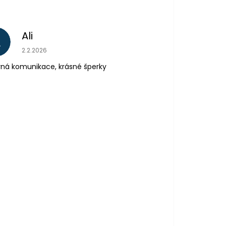
Ali
A
Hodnocení obchodu je 5 z 5 hvězdiček.
2.2.2026
ná komunikace, krásné šperky