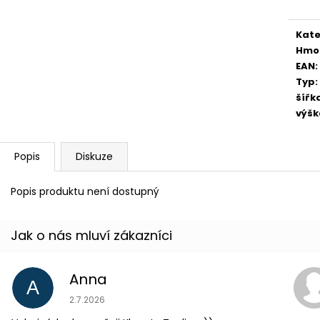
Kate
Hmo
EAN
:
Typ
:
šířk
výšk
Popis
Diskuze
Popis produktu není dostupný
Anna
A
Hodnocení obchodu je 5 z 5 hvězdiček.
2.7.2026