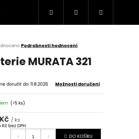
Hledat
Přihlášení
Nákupní
VÍCE
košík
rné
odnoceno
Podrobnosti hodnocení
cení
terie MURATA 321
ktu
e doručit do:
11.8.2026
Možnosti doručení
ček.
adem
(>5 ks)
 Kč
/ ks
5 Kč bez DPH
ná
DO KOŠÍKU
: