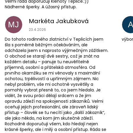
Velmi ráda doporučuji Klenoty Teplice.:))
Nádherné šperky. A úžasný přístup.
Markéta Jakubková
MJ
Hodnocení obchodu je 5 z 5 hvězdiček.
23.4.2026
Do tohoto rodinného zlatnictví v Teplicích jsem
výbor
šla s poměrně běžným očekáváním, ale
odcházela jsem s naprosto výjimečným zážitkem.
O obchod se starají dvě sestry, což je znát na
každém detailu – panuje tu neuvěřitelně
příjemná, osobní a přátelská atmosféra. Od
prvního okamžiku se mi věnovaly s maximální
ochotou, trpělivostí a upřímným zájmem. Nic
nebyl problém, vše mi ochotně vysvětlily a
pomohly vybrat přesně to, co jsem hledala. Je
vidět, že svou práci dělají srdcem a že jim
opravdu záleží na spokojenosti zákazníků. Velmi
oceňuji jejich profesionální, ale zároveň lidský
přístup – člověk se tu necítí jako „další zákazník“,
ale jako někdo, na kom jim skutečně záleží.
Rozhodně doporučuji všem, kdo hledají nejen
krásné šperky, ale i milý a osobní přístup. Ráda se