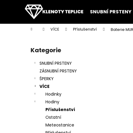
K
Přejít
na
o
SNUBNÍ PRSTENY
obsah
Zpět
Zpět
š
do
do
í
Domů
VÍCE
Příslušenství
Baterie MU
k
obchodu
obchodu
P
o
Kategorie
Přeskočit
s
kategorie
t
SNUBNÍ PRSTENY
r
ZÁSNUBNÍ PRSTENY
a
ŠPERKY
n
VÍCE
n
Hodinky
í
Hodiny
p
Příslušenství
a
Ostatní
n
Meteostanice
e
Příslušenství