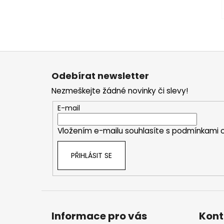
Z
á
Odebírat newsletter
p
Nezmeškejte žádné novinky či slevy!
a
t
E-mail
í
Vložením e-mailu souhlasíte s
podmínkami o
PŘIHLÁSIT SE
Informace pro vás
Kont