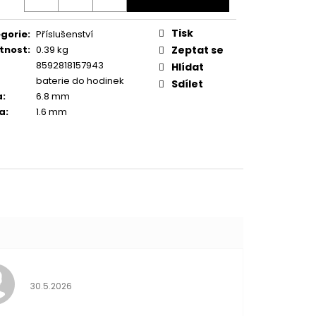
Tisk
gorie
:
Příslušenství
tnost
:
0.39 kg
Zeptat se
8592818157943
Hlídat
baterie do hodinek
Sdílet
a
:
6.8 mm
a
:
1.6 mm
Hodnocení obchodu je 5 z 5 hvězdiček.
30.5.2026