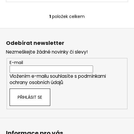
1
položek celkem
O
v
Z
l
á
á
Odebírat newsletter
d
p
a
Nezmeškejte žádné novinky či slevy!
a
c
t
E-mail
í
í
p
Vložením e-mailu souhlasíte s
podmínkami
r
ochrany osobních údajů
v
k
PŘIHLÁSIT SE
y
v
ý
p
i
s
Informace pro vás