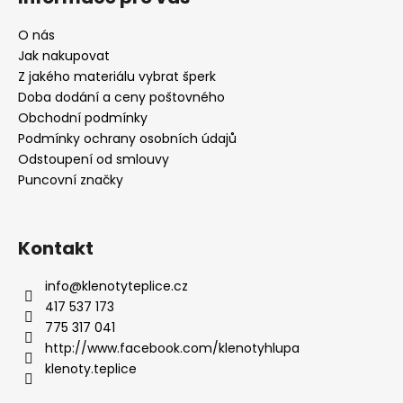
u
O nás
Jak nakupovat
Z jakého materiálu vybrat šperk
Doba dodání a ceny poštovného
Obchodní podmínky
Podmínky ochrany osobních údajů
Odstoupení od smlouvy
Puncovní značky
Kontakt
info
@
klenotyteplice.cz
417 537 173
775 317 041
http://www.facebook.com/klenotyhlupa
klenoty.teplice