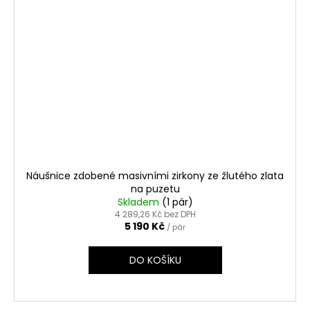
Náušnice zdobené masivními zirkony ze žlutého zlata
na puzetu
Skladem
(1 pár)
4 289,26 Kč bez DPH
5 190 Kč
/ pár
DO KOŠÍKU