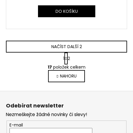
DO KOŠÍKU
NAČÍST DALŠÍ 2
S
1
2
t
O
r
17
položek celkem
v
á
NAHORU
l
n
k
á
o
d
Z
v
a
á
á
c
Odebírat newsletter
n
p
í
í
Nezmeškejte žádné novinky či slevy!
p
a
r
t
E-mail
v