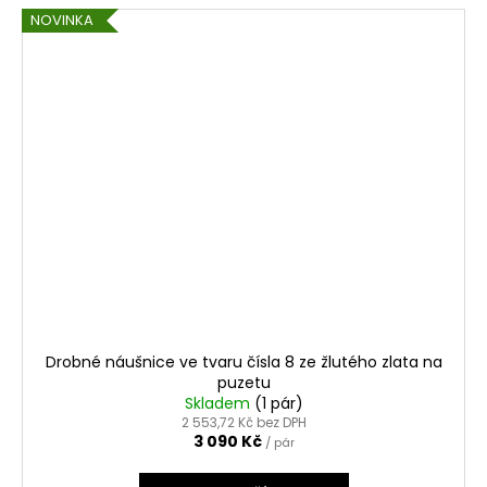
NOVINKA
Drobné náušnice ve tvaru čísla 8 ze žlutého zlata na
puzetu
Skladem
(1 pár)
2 553,72 Kč bez DPH
3 090 Kč
/ pár