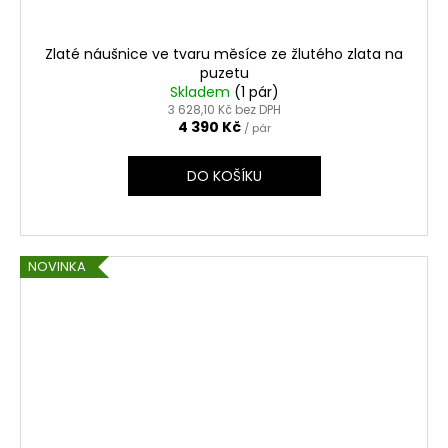
Zlaté náušnice ve tvaru měsíce ze žlutého zlata na
puzetu
Skladem
(1 pár)
3 628,10 Kč bez DPH
4 390 Kč
/ pár
DO KOŠÍKU
NOVINKA