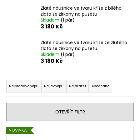
a
Zlaté náušnice ve tvaru kříže z bílého
j
zlata se zirkony na puzetu
Skladem
(1 pár)
í
3 180 Kč
t
?
Zlaté náušnice ve tvaru kříže ze žlutého
zlata se zirkony na puzetu
Skladem
(1 pár)
3 180 Kč
HLEDAT
Ř
a
Nejprodávanější
Nejlevnější
Nejdražší
Abecedně
z
D
e
o
n
OTEVŘÍT FILTR
p
í
o
p
r
V
NOVINKA
u
r
ý