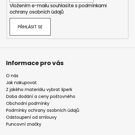
í
k
Vložením e-mailu souhlasíte s
podmínkami
y
ochrany osobních údajů
v
ý
PŘIHLÁSIT SE
p
i
s
u
Informace pro vás
O nás
Jak nakupovat
Z jakého materiálu vybrat šperk
Doba dodání a ceny poštovného
Obchodní podmínky
Podmínky ochrany osobních údajů
Odstoupení od smlouvy
Puncovní značky