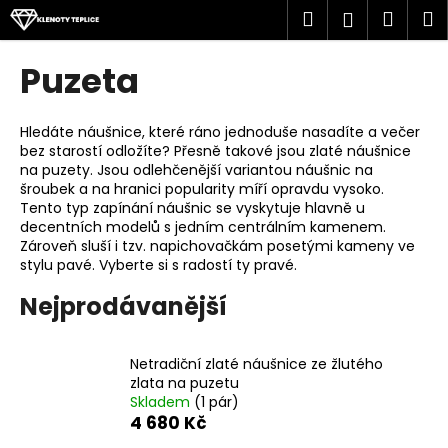
K
Přejít
Hledat
Náku
M
Přihlášen
na
o
obsah
Zpět
Zpět
košík
š
Puzeta
í
C
k
o
Hledáte náušnice, které ráno jednoduše nasadíte a večer
bez starostí odložíte? Přesně takové jsou zlaté náušnice
p
na puzety. Jsou odlehčenější variantou náušnic na
o
šroubek a na hranici popularity míří opravdu vysoko.
t
Tento typ zapínání náušnic se vyskytuje hlavně u
decentních modelů s jedním centrálním kamenem.
ř
Zároveň sluší i tzv. napichovačkám posetými kameny ve
e
stylu pavé. Vyberte si s radostí ty pravé.
b
Nejprodávanější
u
j
e
Netradiční zlaté náušnice ze žlutého
zlata na puzetu
t
Skladem
(1 pár)
e
4 680 Kč
n