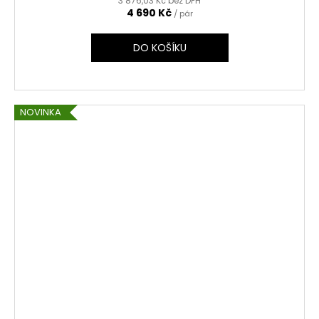
3 876,03 Kč bez DPH
4 690 Kč
/ pár
DO KOŠÍKU
NOVINKA