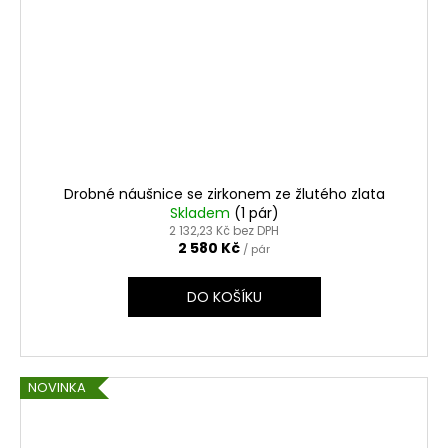
Drobné náušnice se zirkonem ze žlutého zlata
Skladem
(1 pár)
2 132,23 Kč bez DPH
2 580 Kč
/ pár
DO KOŠÍKU
NOVINKA