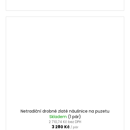
Netradiční drobné zlaté náušnice na puzetu
Skladem
(1 pár)
2 710,74 Kč bez DPH
3 280 Kč
/ pár