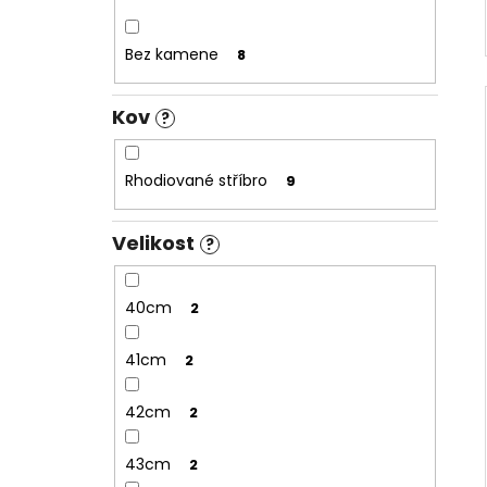
Bez kamene
8
Kov
?
Rhodiované stříbro
9
Velikost
?
40cm
2
41cm
2
42cm
2
43cm
2