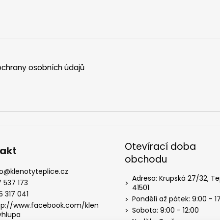
chrany osobních údajů
Otevírací doba
akt
obchodu
o
@
klenotyteplice.cz
Adresa: Krupská 27/32, Te
7 537 173
41501
5 317 041
Pondělí až pátek: 9:00 - 1
tp://www.facebook.com/klen
Sobota: 9:00 - 12:00
yhlupa