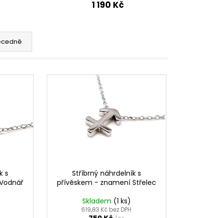
1 190 Kč
ecedně
k s
Stříbrný náhrdelník s
 Vodnář
přívěskem - znamení Střelec
Skladem
(1 ks)
619,83 Kč bez DPH