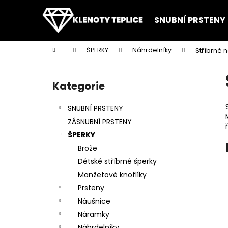
K
Přejít
na
o
SNUBNÍ PRSTENY
obsah
Zpět
Zpět
š
do
do
í
Domů
ŠPERKY
Náhrdelníky
Stříbrné 
k
obchodu
obchodu
P
o
Kategorie
Přeskočit
s
kategorie
t
SNUBNÍ PRSTENY
r
ZÁSNUBNÍ PRSTENY
a
ŠPERKY
n
Brože
n
Dětské stříbrné šperky
í
Manžetové knoflíky
p
Prsteny
a
Náušnice
n
Náramky
e
Náhrdelníky