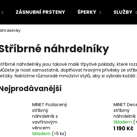
ZÁSNUBNÍ PRSTENY
ŠPERKY
SLUŽBY
náhrdelníky
Co potřebujete najít?
Stříbrné náhrdelníky
HLEDAT
Stříbrné náhrdelníky jsou takové malé třpytivé poklady, které roz
Můžete je nosit samostatně, doplňovat hravými přívěsky ze stříb
řetízky. Nabízíme různorodé množství stylů, aby si vybrala každá
Doporučujeme
Nejprodávanější
MINET Pozlacený
MINET Dec
stříbrný
stříbrný
náhrdelník s
náhrdelník
vavřínovým
Skladem
(
věncem
1 190 Kč
Skladem
(>5 ks)