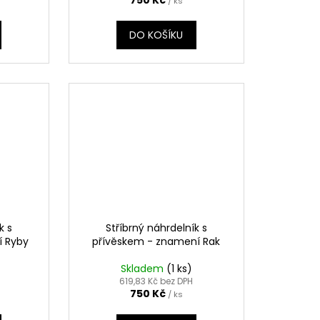
750 Kč
/ ks
DO KOŠÍKU
k s
Stříbrný náhrdelník s
í Ryby
přívěskem - znamení Rak
Skladem
(1 ks)
619,83 Kč bez DPH
750 Kč
/ ks