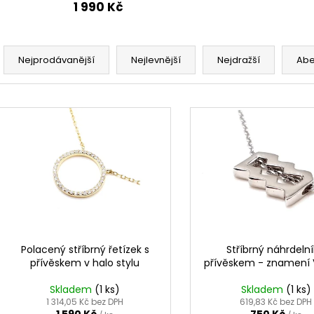
1 990 Kč
Ř
a
Nejprodávanější
Nejlevnější
Nejdražší
Ab
z
e
V
n
ý
í
p
p
i
r
s
o
p
d
r
u
o
k
d
Polacený stříbrný řetízek s
Stříbrný náhrdelní
t
přívěskem v halo stylu
přívěskem - znamení
u
ů
k
Skladem
(1 ks)
Skladem
(1 ks)
t
1 314,05 Kč bez DPH
619,83 Kč bez DPH