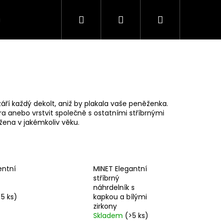
Hledat
Přihlášení
Nákupní
VÍCE
košík
září každý dekolt, aniž by plakala vaše peněženka.
ra anebo vrstvit společně s ostatními stříbrnými
 žena v jakémkoliv věku.
entní
MINET Elegantní
stříbrný
náhrdelník s
>5 ks)
kapkou a bílými
zirkony
Skladem
(>5 ks)