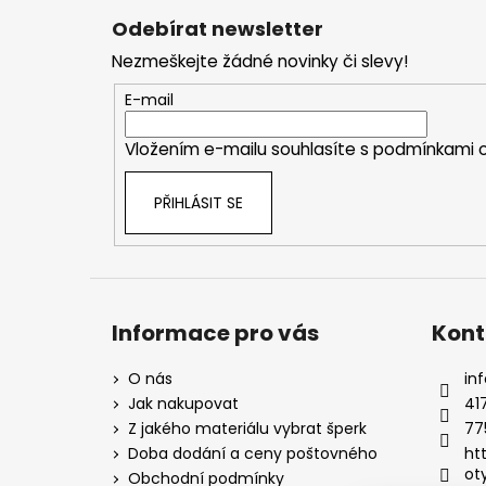
á
Odebírat newsletter
p
Nezmeškejte žádné novinky či slevy!
a
t
E-mail
í
Vložením e-mailu souhlasíte s
podmínkami o
PŘIHLÁSIT SE
Informace pro vás
Kont
O nás
inf
Jak nakupovat
41
Z jakého materiálu vybrat šperk
77
Doba dodání a ceny poštovného
ht
ot
Obchodní podmínky