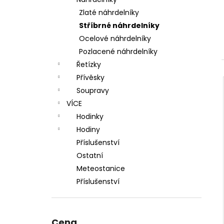
l
Zlaté náhrdelníky
Stříbrné náhrdelníky
Ocelové náhrdelníky
Pozlacené náhrdelníky
Řetízky
Přívěsky
Soupravy
VÍCE
Hodinky
Hodiny
Příslušenství
Ostatní
Meteostanice
Příslušenství
Cena