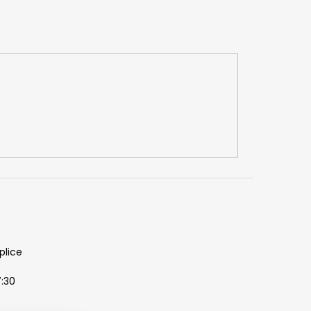
plice
7:30