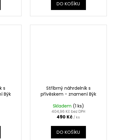
DO KOŠÍKU
k s
Stříbrný náhrdelník s
í Býk
přívěskem - znamení Býk
Skladem
(1 ks)
404,96 Kč bez DPH
490 Kč
/ ks
DO KOŠÍKU