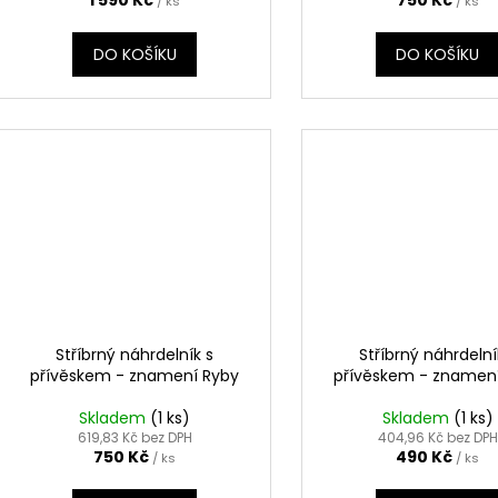
1 590 Kč
750 Kč
/ ks
/ ks
ů
DO KOŠÍKU
DO KOŠÍKU
Stříbrný náhrdelník s
Stříbrný náhrdelní
přívěskem - znamení Ryby
přívěskem - znamen
Skladem
(1 ks)
Skladem
(1 ks)
619,83 Kč bez DPH
404,96 Kč bez DPH
750 Kč
490 Kč
/ ks
/ ks