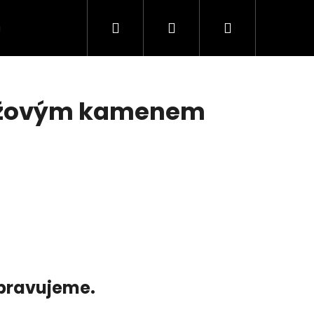
Hledat
Přihlášení
Nákupní
VÍCE
košík
 růžovým kamenem
ipravujeme.