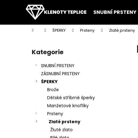
K
Přejít
na
o
SNUBNÍ PRSTENY
obsah
Zpět
Zpět
š
do
do
í
Domů
ŠPERKY
Prsteny
Zlaté prsteny
k
obchodu
obchodu
P
o
Kategorie
Přeskočit
s
kategorie
t
SNUBNÍ PRSTENY
r
ZÁSNUBNÍ PRSTENY
a
ŠPERKY
n
Brože
n
Dětské stříbrné šperky
í
Manžetové knoflíky
p
Prsteny
a
Zlaté prsteny
n
Žluté zlato
e
Bílé zlato