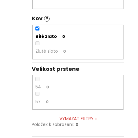
Kov
?
Bílé zlato
0
Žluté zlato
0
Velikost prstene
54
0
57
0
VYMAZAT FILTRY
Položek k zobrazení:
0