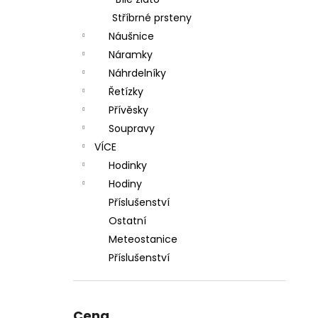
l
Stříbrné prsteny
Náušnice
Náramky
Náhrdelníky
Řetízky
Přívěsky
Soupravy
VÍCE
Hodinky
Hodiny
Příslušenství
Ostatní
Meteostanice
Příslušenství
Cena