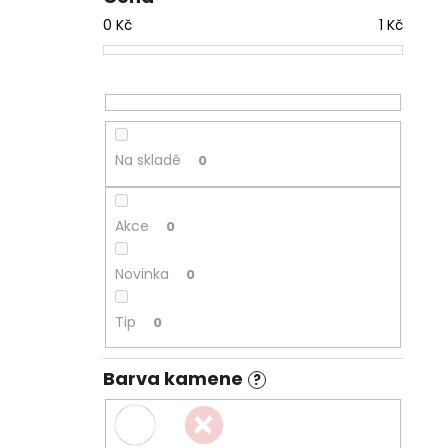
0
Kč
1
Kč
Na skladě
0
Akce
0
Novinka
0
Tip
0
Barva kamene
?