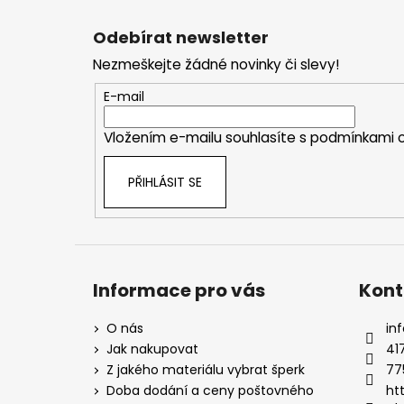
Z
á
Odebírat newsletter
p
Nezmeškejte žádné novinky či slevy!
a
t
E-mail
í
Vložením e-mailu souhlasíte s
podmínkami o
PŘIHLÁSIT SE
Informace pro vás
Kont
O nás
inf
Jak nakupovat
41
Z jakého materiálu vybrat šperk
77
Doba dodání a ceny poštovného
ht