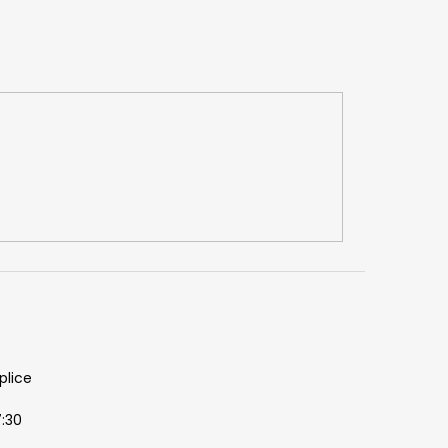
plice
7:30