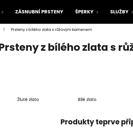
ZÁSNUBNÍ PRSTENY
ŠPERKY
SLUŽBY
Prsteny z bílého zlata s růžovým kamenem
Co potřebujete najít?
Prsteny z bílého zlata s
HLEDAT
Doporučujeme
Žluté zlato
Bílé zlato
Produkty teprve př