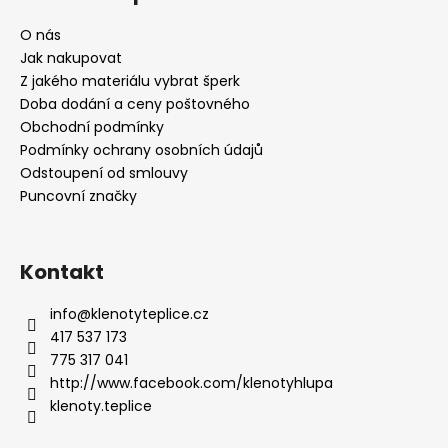
u
O nás
Jak nakupovat
Z jakého materiálu vybrat šperk
Doba dodání a ceny poštovného
Obchodní podmínky
Podmínky ochrany osobních údajů
Odstoupení od smlouvy
Puncovní značky
Kontakt
info
@
klenotyteplice.cz
417 537 173
775 317 041
http://www.facebook.com/klenotyhlupa
klenoty.teplice