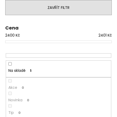
e
a
n
ZAVŘÍT FILTR
j
í
í
p
t
r
Cena
?
o
2400
Kč
2401
Kč
d
u
k
t
HLEDAT
ů
Na skladě
1
D
Akce
0
o
p
o
Novinka
0
r
u
Tip
0