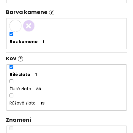
č
u
Barva kamene
?
j
e
m
e
Bez kamene
1
Kov
?
Bílé zlato
1
Žluté zlato
33
Růžové zlato
13
Znamení