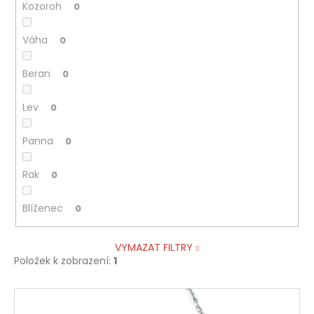
Kozoroh
0
Váha
0
Beran
0
Lev
0
Panna
0
Rak
0
Blíženec
0
VYMAZAT FILTRY
Položek k zobrazení:
1
V