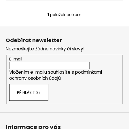
1
položek celkem
O
v
Z
l
á
á
Odebírat newsletter
d
p
a
Nezmeškejte žádné novinky či slevy!
a
c
t
E-mail
í
í
p
Vložením e-mailu souhlasíte s
podmínkami
r
ochrany osobních údajů
v
k
PŘIHLÁSIT SE
y
v
ý
p
i
s
Informace pro vás