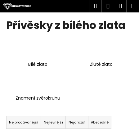
K
Přejít
Hledat
Náku
M
Přihlášen
na
o
obsah
Zpět
Zpět
košík
š
Přívěsky z bílého zlata
í
C
k
o
p
o
Bílé zlato
Žluté zlato
t
ř
e
b
u
Znamení zvěrokruhu
j
e
Ř
t
a
Nejprodávanější
Nejlevnější
Nejdražší
Abecedně
e
z
n