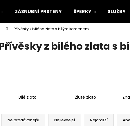
ZÁSNUBNÍ PRSTENY
ŠPERKY
SLUŽBY
Přívěsky z bílého zlata s bílým kamenem
Co potřebujete najít?
Přívěsky z bílého zlata s
HLEDAT
Doporučujeme
Bílé zlato
Žluté zlato
Zna
Ř
a
Nejprodávanější
Nejlevnější
Nejdražší
Ab
z