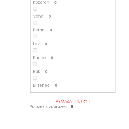
Kozoroh
0
Váha
0
Beran
0
Lev
0
Panna
0
Rak
0
Blíženec
0
VYMAZAT FILTRY
Položek k zobrazení:
5