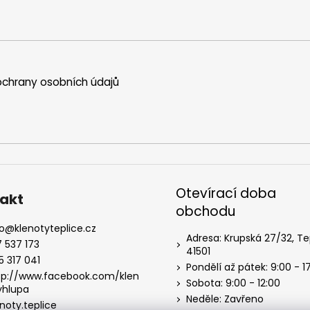
chrany osobních údajů
Otevírací doba
akt
obchodu
o
@
klenotyteplice.cz
Adresa: Krupská 27/32, Te
7 537 173
41501
5 317 041
Pondělí až pátek: 9:00 - 1
tp://www.facebook.com/klen
Sobota: 9:00 - 12:00
yhlupa
Neděle: Zavřeno
noty.teplice