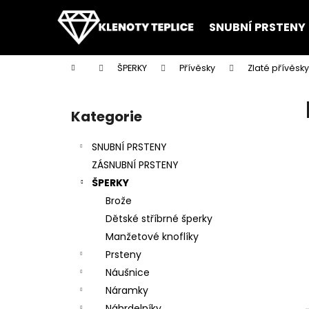
K
Přejít
na
o
SNUBNÍ PRSTENY
obsah
Zpět
Zpět
š
do
do
í
Domů
ŠPERKY
Přívěsky
Zlaté přívěsky
k
obchodu
obchodu
P
o
Kategorie
Přeskočit
s
kategorie
t
SNUBNÍ PRSTENY
r
ZÁSNUBNÍ PRSTENY
a
ŠPERKY
n
Brože
n
Dětské stříbrné šperky
í
Manžetové knoflíky
p
Prsteny
a
Náušnice
n
Náramky
e
Náhrdelníky