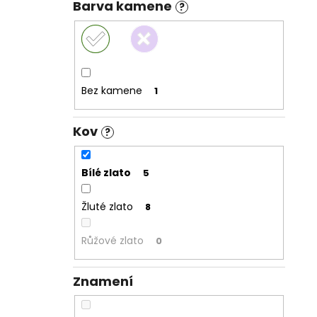
Barva kamene
?
Bez kamene
1
Kov
?
Bílé zlato
5
Žluté zlato
8
Růžové zlato
0
Znamení