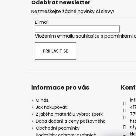
Odebírat newsletter
p
Nezmeškejte žádné novinky či slevy!
a
t
E-mail
í
Vložením e-mailu souhlasíte s
podmínkami o
PŘIHLÁSIT SE
Informace pro vás
Kont
O nás
inf
Jak nakupovat
41
Z jakého materiálu vybrat šperk
77
Doba dodání a ceny poštovného
ht
ot
Obchodní podmínky
kle
Podmínky ochrany osobních