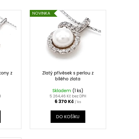
NOVINKA
kony z
Zlatý přívěsek s perlou z
bílého zlata
Skladem
(1 ks)
H
5 264,46 Kč bez DPH
6 370 Kč
/ ks
DO KOŠÍKU