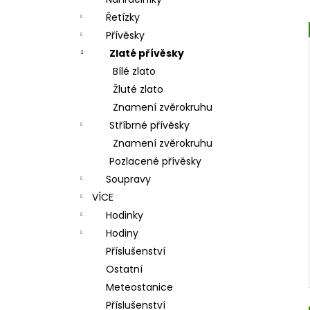
l
Řetízky
Přívěsky
Zlaté přívěsky
Bílé zlato
Žluté zlato
Znamení zvěrokruhu
Stříbrné přívěsky
Znamení zvěrokruhu
Pozlacené přívěsky
Soupravy
VÍCE
Hodinky
Hodiny
Příslušenství
Ostatní
Meteostanice
Příslušenství