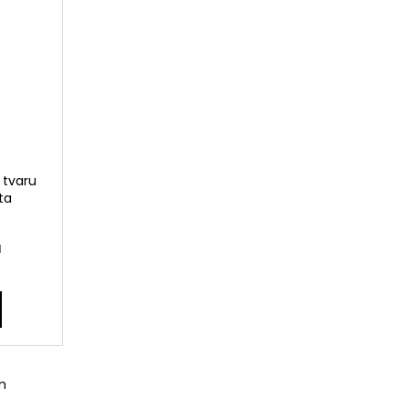
 tvaru
ta
H
m