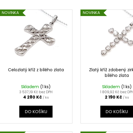
e
V
n
NOVINKA
NOVINKA
ý
í
p
p
i
r
s
o
p
d
r
u
o
k
d
Celozlatý kříž z bílého zlata
Zlatý kříž zdobený zir
t
bílého zlata
u
ů
k
Skladem
(1 ks)
Skladem
(1 ks)
t
3 537,19 Kč bez DPH
1 809,92 Kč bez DP
4 280 Kč
2 190 Kč
/ ks
/ ks
ů
DO KOŠÍKU
DO KOŠÍKU