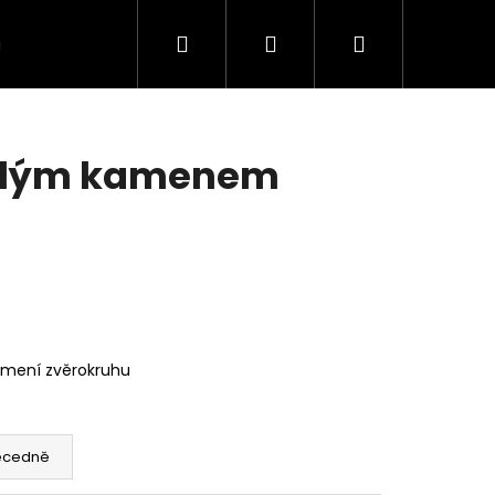
Hledat
Přihlášení
Nákupní
VÍCE
košík
 bílým kamenem
mení zvěrokruhu
ecedně