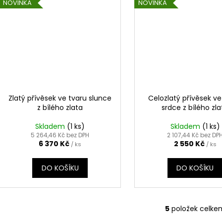
NOVINKA
NOVINKA
Zlatý přívěsek ve tvaru slunce
Celozlatý přívěsek ve
z bílého zlata
srdce z bílého zla
Skladem
(1 ks)
Skladem
(1 ks)
5 264,46 Kč bez DPH
2 107,44 Kč bez DP
6 370 Kč
2 550 Kč
/ ks
/ ks
DO KOŠÍKU
DO KOŠÍKU
5
položek celke
O