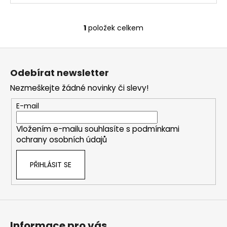
1
položek celkem
O
v
Z
l
á
á
Odebírat newsletter
d
p
a
Nezmeškejte žádné novinky či slevy!
a
c
t
E-mail
í
í
p
Vložením e-mailu souhlasíte s
podmínkami
r
ochrany osobních údajů
v
k
PŘIHLÁSIT SE
y
v
ý
p
i
s
Informace pro vás