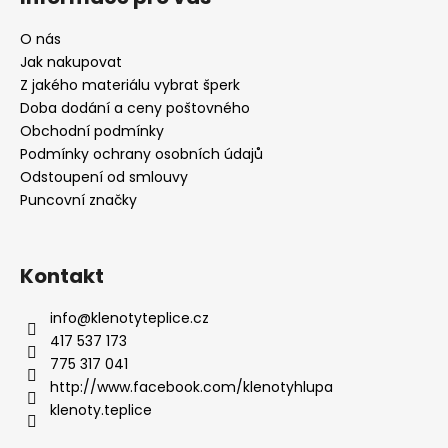
u
O nás
Jak nakupovat
Z jakého materiálu vybrat šperk
Doba dodání a ceny poštovného
Obchodní podmínky
Podmínky ochrany osobních údajů
Odstoupení od smlouvy
Puncovní značky
Kontakt
info
@
klenotyteplice.cz
417 537 173
775 317 041
http://www.facebook.com/klenotyhlupa
klenoty.teplice